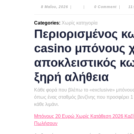
8
8 Μαΐου, 2026
|
|
0 Comment
|
11
Μαΐου,
2026
Categories:
Χωρίς κατηγορία
Περιορισμένος κ
casino μπόνους 
αποκλειστικός κ
ξηρή αλήθεια
Κάθε φορά που βλέπω το «exclusive» μπόνους,
όπως ένας σταθμός βενζίνης που προσφέρει 1 
κάθε λιμάνι.
Μπόνους 20 Ευρώ Χωρίς Κατάθεση 2026 Καζίν
Πωλήσουν