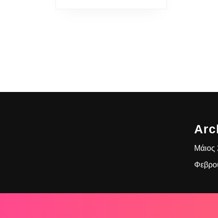
Arc
Μάιος
Φεβρο