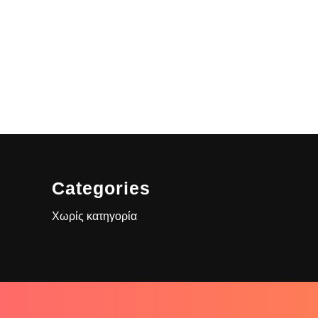
Categories
Χωρίς κατηγορία