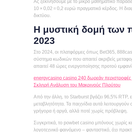
Ας ξεκινήσουμε με το μικρό μαθηματικό παράδε
10 × 0,02 = 0,2 ευρώ πραγματικό κέρδος. Η δια
δικτύου.
Η μυστική δομή των
2023
Στο 2024, οι πλατφόρμες όπως Bet365, 888cas
σύστημα κωδικών που απαιτεί ακριβείς μεταφ
απαιτεί 48 ώρες ενεργοποίησης προτού εμφανίσ
energycasino casino 240 δωρεάν περιστροφές
Σκληρή Ανάλυση του Μακρινούς Πλούτου
Από την άλλη, το Starburst βγάζει 96,5% RTP,
μεταβλητότητα. Τα παιχνίδια αυτά λειτουργούν 
γρήγορα ή αργά, αλλά ποτέ χωρίς πρόβλεψη.
Συγκριτικά, το powbet casino μπόνους χωρίς κ
λογοτεχνικό φαινόμενο – φανταστικό, όχι πρακτ