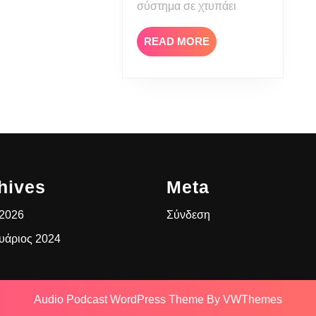
σύστημα σε χτυπάει
READ
READ MORE
MORE
hives
Meta
 2026
Σύνδεση
υάριος 2024
Audio Podcast WordPress Theme
By VWThemes
Scroll