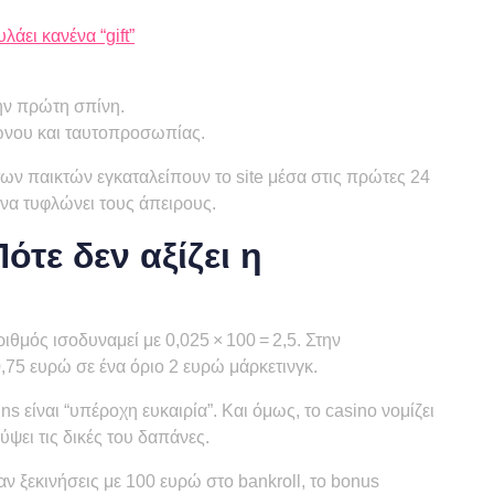
άει κανένα “gift”
ην πρώτη σπίνη.
ώνου και ταυτοπροσωπίας.
ων παικτών εγκαταλείπουν το site μέσα στις πρώτες 24
 να τυφλώνει τους άπειρους.
ότε δεν αξίζει η
ιθμός ισοδυναμεί με 0,025 × 100 = 2,5. Στην
0,75 ευρώ σε ένα όριο 2 ευρώ μάρκετινγκ.
ns είναι “υπέροχη ευκαιρία”. Και όμως, το casino νομίζει
ύψει τις δικές του δαπάνες.
αν ξεκινήσεις με 100 ευρώ στο bankroll, το bonus