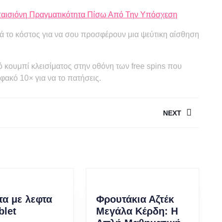
αισιόνη Πραγματικότητα Πίσω Από Την Υπόσχεση
πλά το κόστος για να σου προσφέρουν μια ψεύτικη αίσθηση
 κουμπί κλεισίματος στην οθόνη των free spins που
 φακό 10× για να το πατήσεις.
NEXT
Next
post:
τα με λεφτα
Φρουτάκια Αζτέκ
ρουλετα
blet
Μεγάλα Κέρδη: Η