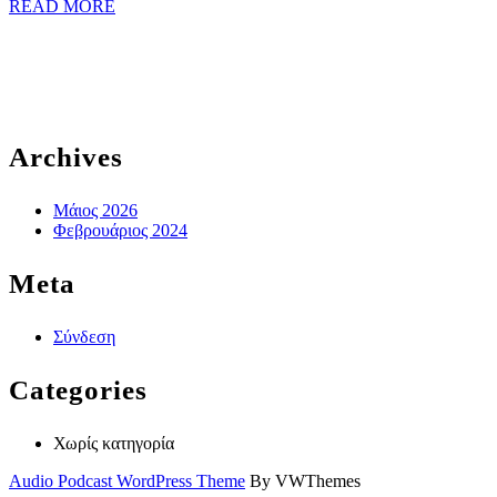
αλήθεια
READ
READ MORE
MORE
πίσω
από
τις
δελεαστικές
προτάσεις
Archives
Μάιος 2026
Φεβρουάριος 2024
Meta
Σύνδεση
Categories
Χωρίς κατηγορία
Audio Podcast WordPress Theme
By VWThemes