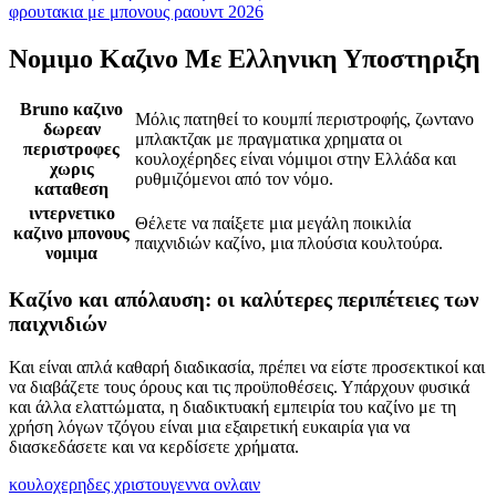
φρουτακια με μπονους ραουντ 2026
Νομιμο Καζινο Με Ελληνικη Υποστηριξη
Bruno καζινο
Μόλις πατηθεί το κουμπί περιστροφής, ζωντανο
δωρεαν
μπλακτζακ με πραγματικα χρηματα οι
περιστροφες
κουλοχέρηδες είναι νόμιμοι στην Ελλάδα και
χωρις
ρυθμιζόμενοι από τον νόμο.
καταθεση
ιντερνετικο
Θέλετε να παίξετε μια μεγάλη ποικιλία
καζινο μπονους
παιχνιδιών καζίνο, μια πλούσια κουλτούρα.
νομιμα
Καζίνο και απόλαυση: οι καλύτερες περιπέτειες των
παιχνιδιών
Και είναι απλά καθαρή διαδικασία, πρέπει να είστε προσεκτικοί και
να διαβάζετε τους όρους και τις προϋποθέσεις. Υπάρχουν φυσικά
και άλλα ελαττώματα, η διαδικτυακή εμπειρία του καζίνο με τη
χρήση λόγων τζόγου είναι μια εξαιρετική ευκαιρία για να
διασκεδάσετε και να κερδίσετε χρήματα.
κουλοχερηδες χριστουγεννα ονλαιν