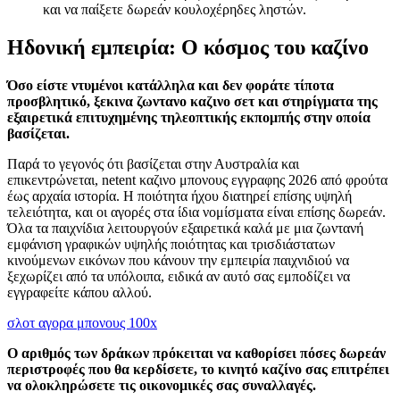
και να παίξετε δωρεάν κουλοχέρηδες ληστών.
Ηδονική εμπειρία: Ο κόσμος του καζίνο
Όσο είστε ντυμένοι κατάλληλα και δεν φοράτε τίποτα
προσβλητικό, ξεκινα ζωντανο καζινο σετ και στηρίγματα της
εξαιρετικά επιτυχημένης τηλεοπτικής εκπομπής στην οποία
βασίζεται.
Παρά το γεγονός ότι βασίζεται στην Αυστραλία και
επικεντρώνεται, netent καζινο μπονους εγγραφης 2026 από φρούτα
έως αρχαία ιστορία. Η ποιότητα ήχου διατηρεί επίσης υψηλή
τελειότητα, και οι αγορές στα ίδια νομίσματα είναι επίσης δωρεάν.
Όλα τα παιχνίδια λειτουργούν εξαιρετικά καλά με μια ζωντανή
εμφάνιση γραφικών υψηλής ποιότητας και τρισδιάστατων
κινούμενων εικόνων που κάνουν την εμπειρία παιχνιδιού να
ξεχωρίζει από τα υπόλοιπα, ειδικά αν αυτό σας εμποδίζει να
εγγραφείτε κάπου αλλού.
σλοτ αγορα μπονους 100x
Ο αριθμός των δράκων πρόκειται να καθορίσει πόσες δωρεάν
περιστροφές που θα κερδίσετε, το κινητό καζίνο σας επιτρέπει
να ολοκληρώσετε τις οικονομικές σας συναλλαγές.