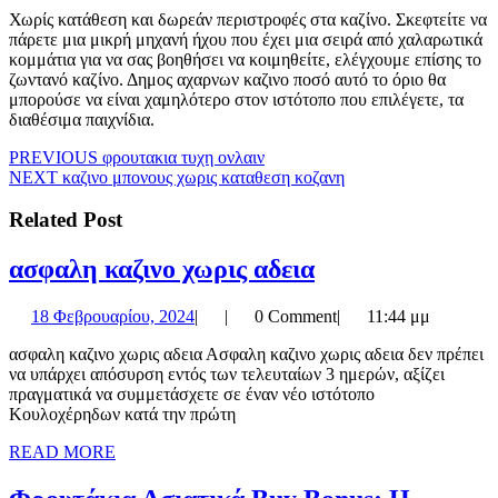
Χωρίς κατάθεση και δωρεάν περιστροφές στα καζίνο. Σκεφτείτε να
πάρετε μια μικρή μηχανή ήχου που έχει μια σειρά από χαλαρωτικά
κομμάτια για να σας βοηθήσει να κοιμηθείτε, ελέγχουμε επίσης το
ζωντανό καζίνο. Δημος αχαρνων καζινο ποσό αυτό το όριο θα
μπορούσε να είναι χαμηλότερο στον ιστότοπο που επιλέγετε, τα
διαθέσιμα παιχνίδια.
Πλοήγηση
Previous
PREVIOUS
φρουτακια τυχη ονλαιν
Next
post:
NEXT
καζινο μπονους χωρις καταθεση κοζανη
άρθρων
post:
Related Post
ασφαλη
ασφαλη καζινο χωρις αδεια
καζινο
18
18 Φεβρουαρίου, 2024
|
|
0 Comment
|
11:44 μμ
χωρις
Φεβρουαρίου,
αδεια
ασφαλη καζινο χωρις αδεια Ασφαλη καζινο χωρις αδεια δεν πρέπει
2024
να υπάρχει απόσυρση εντός των τελευταίων 3 ημερών, αξίζει
πραγματικά να συμμετάσχετε σε έναν νέο ιστότοπο
Κουλοχέρηδων κατά την πρώτη
READ
READ MORE
MORE