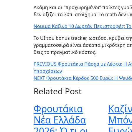
Ακόμη και οι “προχωρημένοι” παίκτες γυρί
δεν αξίζει το 30π. στοίχημα. Το math δεν ψ
Νομιμα Καζίνο 10 Δωρεάν Περιστροφές: Τ
Το UI του bonus tracker, ωστόσο, κρύβει τ
γραμματοσειρά είναι άσκοπα μικρότερη από
δεις το πραγματικό κόστος.
Πλοήγηση
Previous
PREVIOUS
Φρουτάκια Πάσχα με Λέφτα: Η 
post:
Υποσχέσεων
άρθρων
Next
NEXT
Φρουτάκια Κέρδος 500 Ευρώ: Η Ψευ
post:
Related Post
Φρουτάκια
Καζί
Νέα Ελλάδα
Μπόν
2026: Ό,τι οι
Ευρώ