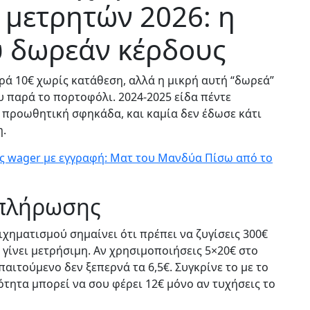
 μετρητών 2026: η
 δωρεάν κέρδους
ρά 10€ χωρίς κατάθεση, αλλά η μικρή αυτή “δωρεά”
 παρά το πορτοφόλι. 2024‑2025 είδα πέντε
 προωθητική σφηκάδα, και καμία δεν έδωσε κάτι
η.
ς wager με εγγραφή: Ματ του Μανδύα Πίσω από το
οπλήρωσης
οιχηματισμού σημαίνει ότι πρέπει να ζυγίσεις 300€
γίνει μετρήσιμη. Αν χρησιμοποιήσεις 5×20€ στο
παιτούμενο δεν ξεπερνά τα 6,5€. Συγκρίνε το με το
τητα μπορεί να σου φέρει 12€ μόνο αν τυχήσεις το