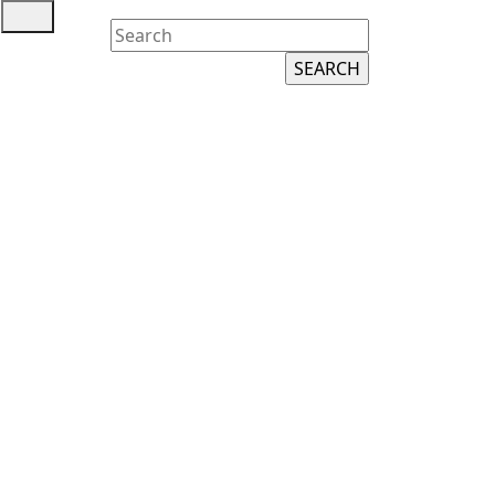
Open
Search
Button
for: