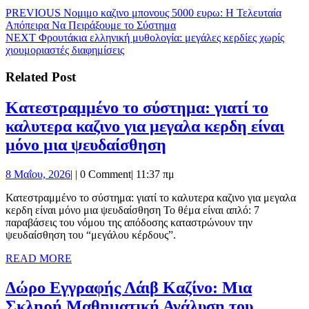
Πλοήγηση
Previous
PREVIOUS
Νομιμο καζινο μπονους 5000 ευρω: Η Τελευταία
post:
Απόπειρα Να Πειράξουμε το Σύστημα
άρθρων
Next
NEXT
Φρουτάκια ελληνική μυθολογία: μεγάλες κερδίες χωρίς
post:
χιουμοριαστές διαφημίσεις
Related Post
Κατεστραμμένο το σύστημα: γιατί το
καλυτερα καζινο για μεγαλα κερδη είναι
Κατεστραμμένο
μόνο μια ψευδαίσθηση
το
8
8 Μαΐου, 2026
|
|
0 Comment
|
11:37 πμ
σύστημα:
Μαΐου,
γιατί
Κατεστραμμένο το σύστημα: γιατί το καλυτερα καζινο για μεγαλα
2026
κερδη είναι μόνο μια ψευδαίσθηση Το θέμα είναι απλό: 7
το
παραβάσεις του νόμου της απόδοσης καταστρώνουν την
καλυτερα
ψευδαίσθηση του “μεγάλου κέρδους”.
καζινο
READ
READ MORE
MORE
για
Δώρο Εγγραφής Λάιβ Καζίνο: Μια
μεγαλα
Σκληρή Μαθηματική Ανάλυση του