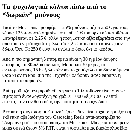
Τα ψυχολογικά κόλπα πίσω από το
“δωρεάν” μπόνους
Γιατί το Metaspins προσφέρει 125% μπόνους μέχρι 250 € για τους
νέους; 125 ποσοστό σημαίνει ότι κάθε 1 € του αρχικού καταθέτου
μετατρέπεται σε 2,25 €, αλλά η πραγματική αξία εξαρτάται από την
απαιτούμενη στοιχήσητη. Σκέτσα 2,25 € και εσύ το κρίνεις σαν
δώρο. Όχι. Τα 250 € είναι το ανώτατο όριο, όχι το κέρδος.
And η πιο σημαντική λεπτομέρεια είναι η 30‑η μέρα άκυρης
ευφορίας: το 30‑πλοίο αδικίας. Μετά από 30 μέρες, οι
εναπομείναντες 15 € εξαλειφώνουν το χαμόγελο του διανοούμενου.
Όσο κι αν τα κουμπιά της μηχανής θολώσουν σαν Starburst, η
ματαιότητα παραμένει.
But η ρυθμιζόμενη προϋπόθεση για το 10× rollover είναι σαν να
ζητάς από έναν λογοτέχνη να γράψει 1000 λέξεις σε 5 λεπτά:
εφικτό, μόνο αν θυσιάσεις την ποιότητα του παιχνιδιού.
Because η σύγκριση με Gonzo’s Quest δεν είναι τυχαία: η αυξητική
εκθετική αβεβαιότητα του Cascading Reels αντικατοπτρίζει το
“δωρεάν spin” που σου υπόσχεται Metaspins. Μιας και τα δωρεάν
spins συχνά έχουν 5% RTP, είναι η ισοτιμία μιας βαριάς αλυσίδας.