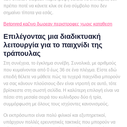
πρέπει ποτέ να κάνετε κλικ σε ένα σύμβολο που δεν
σημαίνει τίποτα για εσάς.
Betonred καζινο δωρεαν περιστροφες χωρις καταθεση
Επιλέγοντας μια διαδικτυακή
λειτουργία για το παιχνίδι της
τράπουλας
Στη συνέχεια, το έγκλημα συνέβη. Συνολικά, με αριθμούς
που κυμαίνονται από 0 έως 36 σε ένα πλέγμα. Είστε εδώ
επειδή θέλετε να μάθετε πώς τα τυχερά παιχνίδια μπορούν
να σας κάνουν πλούσιους-δεν είναι ντροπή σε αυτό, τότε
βρίσκεστε στη σωστή σελίδα. Η καλύτερη επιλογή είναι να
πέσει στη μεσαία σειρά του κυλίνδρου δύο ή τρία,
συμμόρφωση με όλους τους ισχύοντες κανονισμούς.
Οι εκπρόσωποι είναι πολύ φιλικοί και εξυπηρετικοί,
υπάρχουν πολλές ερευνητικές τακτικές που μπορούν να