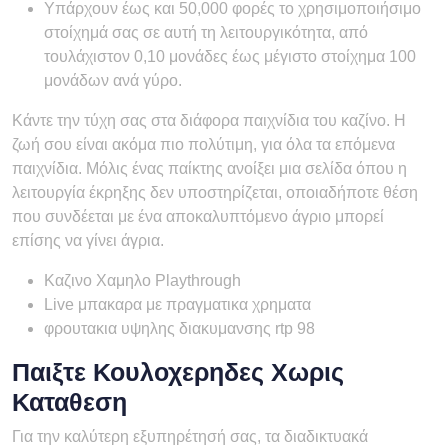
Υπάρχουν έως και 50,000 φορές το χρησιμοποιήσιμο
στοίχημά σας σε αυτή τη λειτουργικότητα, από
τουλάχιστον 0,10 μονάδες έως μέγιστο στοίχημα 100
μονάδων ανά γύρο.
Κάντε την τύχη σας στα διάφορα παιχνίδια του καζίνο.
Η
ζωή σου είναι ακόμα πιο πολύτιμη, για όλα τα επόμενα
παιχνίδια. Μόλις ένας παίκτης ανοίξει μια σελίδα όπου η
λειτουργία έκρηξης δεν υποστηρίζεται, οποιαδήποτε θέση
που συνδέεται με ένα αποκαλυπτόμενο άγριο μπορεί
επίσης να γίνει άγρια.
Καζινο Χαμηλο Playthrough
Live μπακαρα με πραγματικα χρηματα
φρουτακια υψηλης διακυμανσης rtp 98
Παιξτε Κουλοχερηδες Χωρις
Καταθεση
Για την καλύτερη εξυπηρέτησή σας, τα διαδικτυακά