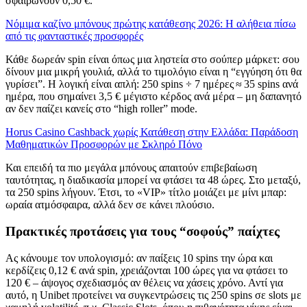
σφαιρώνουν 0,50 €.
Νόμιμα καζίνο μπόνους πρώτης κατάθεσης 2026: Η αλήθεια πίσω
από τις φανταστικές προσφορές
Κάθε δωρεάν spin είναι όπως μια ληστεία στο σούπερ μάρκετ: σου
δίνουν μια μικρή γουλιά, αλλά το τιμολόγιο είναι η “εγγύηση ότι θα
γυρίσει”. Η λογική είναι απλή: 250 spins ÷ 7 ημέρες ≈ 35 spins ανά
ημέρα, που σημαίνει 3,5 € μέγιστο κέρδος ανά μέρα – μη δαπανητό
αν δεν παίζει κανείς στο “high roller” mode.
Horus Casino Cashback χωρίς Κατάθεση στην Ελλάδα: Παράδοση
Μαθηματικών Προσφορών με Σκληρό Πόνο
Και επειδή τα πιο μεγάλα μπόνους απαιτούν επιβεβαίωση
ταυτότητας, η διαδικασία μπορεί να φτάσει τα 48 ώρες. Στο μεταξύ,
τα 250 spins λήγουν. Έτσι, το «VIP» τίτλο μοιάζει με μίνι μπαρ:
ωραία ατμόσφαιρα, αλλά δεν σε κάνει πλούσιο.
Πρακτικές προτάσεις για τους “σοφούς” παίχτες
Ας κάνουμε τον υπολογισμό: αν παίξεις 10 spins την ώρα και
κερδίζεις 0,12 € ανά spin, χρειάζονται 100 ώρες για να φτάσει το
120 € – άψογος σχεδιασμός αν θέλεις να χάσεις χρόνο. Αντί για
αυτό, η Unibet προτείνει να συγκεντρώσεις τις 250 spins σε slots με