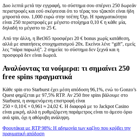
Δυο λεπτά μετά την εγγραφή, το σύστημα σου σπέρνει 250 δωρεάν
περιστροφές και εσύ σκέφτεσαι ότι το τέρας του τζακπότ είναι ήδη
μπροστά σου. 1,000 ευρώ στην τσέπη; Όχι. Η πραγματικότητα
είναι 250 περιστροφές με μέγιστο στοίχημα 0,10 € η κάθε μία,
δηλαδή το μέγιστο το 25 €.
Από την άλλη, η Bet365 προσφέρει 20 € bonus χωρίς κατάθεση,
αλλά με απαιτήσεις στοιχηματισμού 20x. Εκείνοι λένε “gift”, εμείς
λες “πάρα παρωλή”. 2 σημεία: το σύστημα δεν ξεχνά και η
προσφορά δεν είναι δωρεά.
Αναλύοντας τα νούμερα: τι σημαίνει 250
free spins πραγματικά
Κάθε spin στο Starburst έχει μέση απόδοση 96,1%, ενώ το Gonzo’s
Quest φημίζεται με 97,5% RTP. Αν 250 free spins βάλουμε στο
Starburst, η αναμενόμενη επιστροφή είναι
250 × 0,10 € × 0,961 ≈ 24,02 €. Η διαφορά με το Jackpot Casino
είναι μικρή, αλλά η ρυθμιζόμενη παράμετρος είναι το άμεσο όριο
ανά spin, όχι η αθόρυβη ανάληψη.
Φρουτάκια με RTP 98%: Η αδημονία των καζίνο που κρύβει την
πραγματική απόδοση