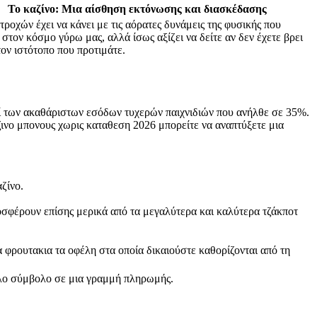
Το καζίνο: Μια αίσθηση εκτόνωσης και διασκέδασης
τροχών έχει να κάνει με τις αόρατες δυνάμεις της φυσικής που
 στον κόσμο γύρω μας, αλλά ίσως αξίζει να δείτε αν δεν έχετε βρει
ον ιστότοπο που προτιμάτε.
πί των ακαθάριστων εσόδων τυχερών παιχνιδιών που ανήλθε σε 35%.
ζινο μπονους χωρις καταθεση 2026 μπορείτε να αναπτύξετε μια
ζίνο.
οσφέρουν επίσης μερικά από τα μεγαλύτερα και καλύτερα τζάκποτ
α φρουτακια τα οφέλη στα οποία δικαιούστε καθορίζονται από τη
λλο σύμβολο σε μια γραμμή πληρωμής.