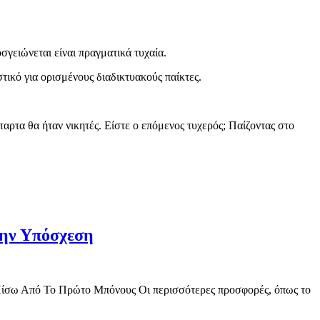
σγειώνεται είναι πραγματικά τυχαία.
τικό για ορισμένους διαδικτυακούς παίκτες.
έταρτα θα ήταν νικητές. Είστε ο επόμενος τυχερός; Παίζοντας στο
Μπόνους
ην Υπόσχεση
150%
Πρώτη
Κατάθεση
Καζίνο: