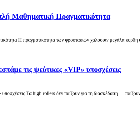
Φρουτάκ
πλή Μαθηματική Πραγματικότητα
Χάλοουιν
Μεγάλα
Κέρδη:
Η
Απλή
Μαθηματ
Τα
Ξεσπάμε τις ψεύτικες «VIP» υποσχέσεις
Πραγματ
καλύτ
φρουτ
για
P» υποσχέσεις Τα high rollers δεν παίζουν για τη διασκέδαση — παίζου
high
roller
Ξεσπ
τις
ψεύτι