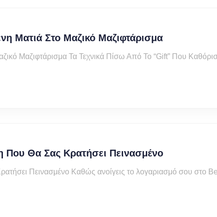
Next
post:
Φρουτάκια
η Ματιά Στο Μαζικό Μαζιφτάρισμα
Θάλασσα
Buy
Bonus:
Η
Απρόσμενη
Ματιά
Στο
Μαζικό
Μαζιφτάρισ
Φρουτάκια
τη Που Θα Σας Κρατήσει Πεινασμένο
Βίκινγκ
Free
Spins:
Η
Απλή