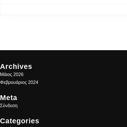
Archives
Μάιος 2026
Φεβρουάριος 2024
Meta
Σύνδεση
Categories