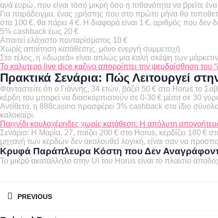
ανά ευρώ, που είναι τόσο μικρή όσο η πιθανότητα να βρείτε ένα 
Για παράδειγμα, ένας χρήστης που στο πρώτο μήνα θα τοποθετήσ
στα 100 €, θα πάρει 4 €. Η διαφορά είναι 1 €, αριθμός που δεν
5% cashback έως 20 €
Απαιτεί ελάχιστο πονταρίσματος 10 €
Χωρίς απαίτηση κατάθεσης, μόνο ενεργή συμμετοχή
Στο τέλος, η «δωρεά» είναι απλώς μια καλή σκέψη των μάρκετι
Το καλυτερο live dice καζινο απορρίπτει την ψευδαίσθηση του
Πρακτικά Σενάρια: Πώς Λειτουργεί στ
Φανταστείτε ότι ο Γιάννης, 34 ετών, βάζει 50 € στο Horus το Σ
κέρδη του μπορεί να διασκορπιστούν σε 0‑30 € μέσα σε 30 γύρ
Αντίθετα, η 888casino προσφέρει 3% cashback στο ίδιο σύνολο 
καλοκαίρι.
Παιχνίδι κουλοχέρηδες χωρίς κατάθεση: Η απόλυτη απογοήτε
Σενάριο: Η Μαρία, 27, παίζει 200 € στο Horus, κερδίζει 180 € σ
μηχανή των κερδών δεν ακολουθεί λογική, είναι σαν να προσπα
Κρυφά Παράπλευρα Κόστη που Δεν Αναγράφοντ
Το μικρό ακατάλληλο στην UI του Horus είναι το πλαίσιο αποδο
Πλοήγηση
άρθρων
PREVIOUS