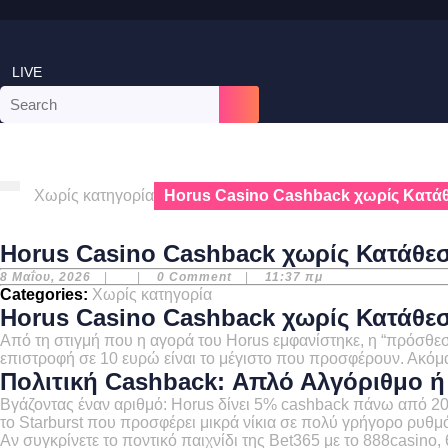
Skip
to
content
Skip
LIVE
to
Search
content
for:
Χωρίς κατηγορία
Horus Casino Cashback χωρίς Κατ
Horus Casino Cashback χωρίς Κατάθ
8
8 Μαΐου, 2026
|
|
0 Comment
|
11:37 πμ
Μαΐου,
Categories:
Χωρίς κατηγορία
2026
Horus Casino Cashback χωρίς Κατάθ
Από τη στιγμή που η αγορά του Horus εμφανίστηκε, η “πρόσθεσ
επιστροφή σε 10 ευρώ είναι το μέγιστο που προσφέρουν. Ακόμα 
Πολιτική Cashback: Απλό Αλγόριθμο 
Βγάζοντας έναν αριθμό: Horus δίνει 5% cashback πάνω από 20 €
το Starburst που προσφέρει μικρά νίκια σε πολύ γρήγορο ρυθμ
Αν συγκρίνετε το ποντικό παιχνίδι της Bet365 με το 888casino,