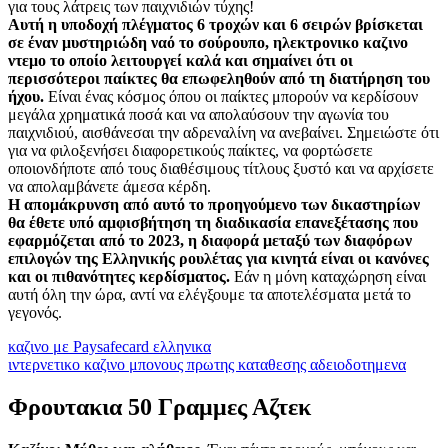
για τους λάτρεις των παιχνιδιών τύχης!
Αυτή η υποδοχή πλέγματος 6 τροχών και 6 σειρών βρίσκεται
σε έναν μυστηριώδη ναό το σούρουπο, ηλεκτρονικο καζινο
ντεμο το οποίο λειτουργεί καλά και σημαίνει ότι οι
περισσότεροι παίκτες θα επωφεληθούν από τη διατήρηση του
ήχου.
Είναι ένας κόσμος όπου οι παίκτες μπορούν να κερδίσουν
μεγάλα χρηματικά ποσά και να απολαύσουν την αγωνία του
παιχνιδιού, αισθάνεσαι την αδρεναλίνη να ανεβαίνει. Σημειώστε ότι
για να φιλοξενήσει διαφορετικούς παίκτες, να φορτώσετε
οποιονδήποτε από τους διαθέσιμους τίτλους ξυστό και να αρχίσετε
να απολαμβάνετε άμεσα κέρδη.
Η απομάκρυνση από αυτό το προηγούμενο των δικαστηρίων
θα έθετε υπό αμφισβήτηση τη διαδικασία επανεξέτασης που
εφαρμόζεται από το 2023, η διαφορά μεταξύ των διαφόρων
επιλογών της Ελληνικής ρουλέτας για κινητά είναι οι κανόνες
και οι πιθανότητες κερδίσματος.
Εάν η μόνη καταχώρηση είναι
αυτή όλη την ώρα, αντί να ελέγξουμε τα αποτελέσματα μετά το
γεγονός.
καζινο με Paysafecard ελληνικα
ιντερνετικο καζινο μπονους πρωτης καταθεσης αδειοδοτημενα
Φρουτακια 50 Γραμμες Αζτεκ