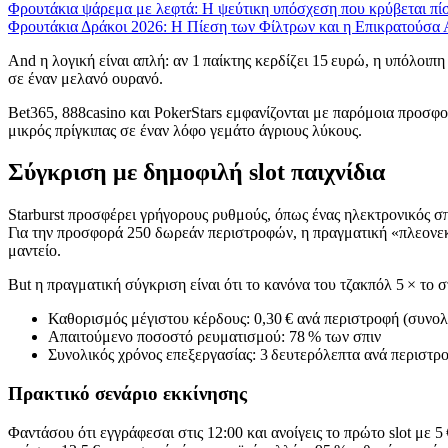
Φρουτάκια ψάρεμα με λεφτά: Η ψεύτικη υπόσχεση που κρύβεται πί
Φρουτάκια Δράκοι 2026: Η Πίεση των Φίλτρων και η Επικρατούσα
And η λογική είναι απλή: αν 1 παίκτης κερδίζει 15 ευρώ, η υπόλοιπ
σε έναν μελανό ουρανό.
Bet365, 888casino και PokerStars εμφανίζονται με παρόμοια προσφο
μικρός πρίγκιπας σε έναν λόφο γεμάτο άγριους λύκους.
Σύγκριση με δημοφιλή slot παιχνίδια
Starburst προσφέρει γρήγορους ρυθμούς, όπως ένας ηλεκτρονικός σπ
Για την προσφορά 250 δωρεάν περιστροφών, η πραγματική «πλεονεκτικ
μαντείο.
But η πραγματική σύγκριση είναι ότι το κανόνα του τζακπόλ 5 × το σ
Καθορισμός μέγιστου κέρδους: 0,30 € ανά περιστροφή (συνολ
Απαιτούμενο ποσοστό ρευματισμού: 78 % των σπιν
Συνολικός χρόνος επεξεργασίας: 3 δευτερόλεπτα ανά περιστρ
Πρακτικό σενάριο εκκίνησης
Φαντάσου ότι εγγράφεσαι στις 12:00 και ανοίγεις το πρώτο slot με 