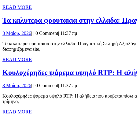
READ
READ MORE
MORE
Τα καλυτερα φρουτακια στην ελλαδα: Πρ
8
8 Μαΐου, 2026
|
|
0 Comment
|
11:37 πμ
Μαΐου,
Τα καλυτερα φρουτακια στην ελλαδα: Πραγματική Σκληρή Αξιολόγηση Περιορισμένα Μπόνους και η Μαθηματική Αποτυχία τους Το μέσο μπόνους 2023 ανέρχεται σε 150% έως 300% από τα 20 πιο
2026
διαφημιζόμενα site,
READ
READ MORE
MORE
Κουλοχέρηδες ψάρεμα υψηλό RTP: Η αλήθε
8
8 Μαΐου, 2026
|
|
0 Comment
|
11:37 πμ
Μαΐου,
Κουλοχέρηδες ψάρεμα υψηλό RTP: Η αλήθεια που κρύβεται πίσω από τα γυαλιά Μαζί σου, ένας παλιός τζογαδόρος που έχει δει περισσότερα ρυθμιστικά RTP από τα φθινοπωρινά φύλλα. Στο τελευταίο
2026
τρίμηνο,
READ
READ MORE
MORE