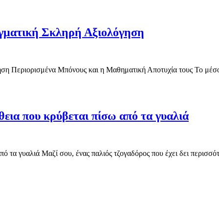
μηχανή,
νέες
παγίδες
Τα
αγματική Σκληρή Αξιολόγηση
καλυτερα
φρουτακια
στην
ελλαδα:
Πραγματική
Σκληρή
Κουλο
ια που κρύβεται πίσω από τα γυαλιά
Αξιολόγηση
ψάρε
υψηλ
RTP:
Η
αλήθε
που
κρύβε