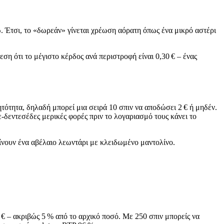
ώ. Έτσι, το «δωρεάν» γίνεται χρέωση αόρατη όπως ένα μικρό αστέρι
ση ότι το μέγιστο κέρδος ανά περιστροφή είναι 0,30 € – ένας
ητότητα, δηλαδή μπορεί μια σειρά 10 σπιν να αποδώσει 2 € ή μηδέν.
ε-δεντεσέδες μερικές φορές πριν το λογαριασμό τους κάνει το
 δίνουν ένα αβέλαιο λεωντάρι με κλειδωμένο μαντολίνο.
5 € – ακριβώς 5 % από το αρχικό ποσό. Με 250 σπιν μπορείς να