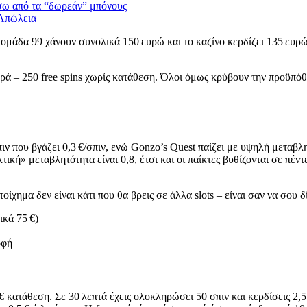
σω από τα “δωρεάν” μπόνους
 Απώλεια
η ομάδα 99 χάνουν συνολικά 150 ευρώ και το καζίνο κερδίζει 135 ευρ
ρά – 250 free spins χωρίς κατάθεση. Όλοι όμως κρύβουν την προϋπόθε
ιν που βγάζει 0,3 €/σπιν, ενώ Gonzo’s Quest παίζει με υψηλή μεταβλ
ή» μεταβλητότητα είναι 0,8, έτσι και οι παίκτες βυθίζονται σε πέντ
τοίχημα δεν είναι κάτι που θα βρεις σε άλλα slots – είναι σαν να σου
ικά 75 €)
οφή
5 € κατάθεση. Σε 30 λεπτά έχεις ολοκληρώσει 50 σπιν και κερδίσεις 2,