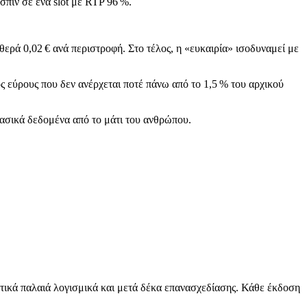
 σπιν σε ένα slot με RTP 96 %.
θερά 0,02 € ανά περιστροφή. Στο τέλος, η «ευκαιρία» ισοδυναμεί με
νός εύρους που δεν ανέρχεται ποτέ πάνω από το 1,5 % του αρχικού
βασικά δεδομένα από το μάτι του ανθρώπου.