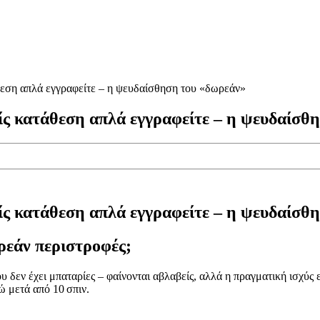
θεση απλά εγγραφείτε – η ψευδαίσθηση του «δωρεάν»
ίς κατάθεση απλά εγγραφείτε – η ψευδαίσθ
ίς κατάθεση απλά εγγραφείτε – η ψευδαίσθ
ρεάν περιστροφές;
 δεν έχει μπαταρίες – φαίνονται αβλαβείς, αλλά η πραγματική ισχύς
ώ μετά από 10 σπιν.