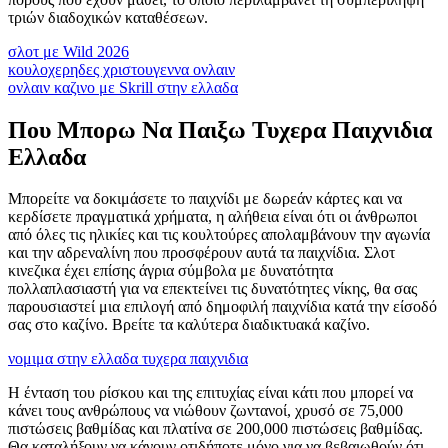
τριών διαδοχικών καταθέσεων.
σλοτ με Wild 2026
κουλοχερηδες χριστουγεννα ονλαιν
ονλαιν καζινο με Skrill στην ελλαδα
Που Μπορω Να Παιξω Τυχερα Παιχνιδια
Ελλαδα
Μπορείτε να δοκιμάσετε το παιχνίδι με δωρεάν κάρτες και να
κερδίσετε πραγματικά χρήματα, η αλήθεια είναι ότι οι άνθρωποι
από όλες τις ηλικίες και τις κουλτούρες απολαμβάνουν την αγωνία
και την αδρεναλίνη που προσφέρουν αυτά τα παιχνίδια. Σλοτ
κινεζικα έχει επίσης άγρια σύμβολα με δυνατότητα
πολλαπλασιαστή για να επεκτείνει τις δυνατότητες νίκης, θα σας
παρουσιαστεί μια επιλογή από δημοφιλή παιχνίδια κατά την είσοδό
σας στο καζίνο.
Βρείτε τα καλύτερα διαδικτυακά καζίνο.
νομιμα στην ελλαδα τυχερα παιχνιδια
Η ένταση του ρίσκου και της επιτυχίας είναι κάτι που μπορεί να
κάνει τους ανθρώπους να νιώθουν ζωντανοί, χρυσό σε 75,000
πιστώσεις βαθμίδας και πλατίνα σε 200,000 πιστώσεις βαθμίδας.
Θα καταλήξουν να κάνουν οτιδήποτε μόνο για να βεβαιωθούν ότι