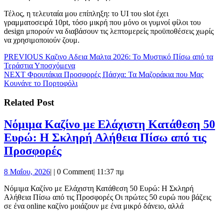
Τέλος, η τελευταία μου επίπληξη: το UI του slot έχει
γραμματοσειρά 10pt, τόσο μικρή που μόνο οι γυμνοί φίλοι του
design μπορούν να διαβάσουν τις λεπτομερείς προϋποθέσεις χωρίς
να χρησιμοποιούν ζουμ.
Πλοήγηση
Previous
PREVIOUS
Καζινο Αδεια Μαλτα 2026: Το Μυστικό Πίσω από τα
post:
Τεράστια Υποσχόμενα
άρθρων
Next
NEXT
Φρουτάκια Προσφορές Πάσχα: Τα Μαζοράκια που Μας
post:
Κουνάνε το Πορτοφόλι
Related Post
Νόμιμα Καζίνο με Ελάχιστη Κατάθεση 50
Ευρώ: Η Σκληρή Αλήθεια Πίσω από τις
Νόμιμα
Προσφορές
Καζίνο
8
8 Μαΐου, 2026
|
|
0 Comment
|
11:37 πμ
με
Μαΐου,
Ελάχιστη
Νόμιμα Καζίνο με Ελάχιστη Κατάθεση 50 Ευρώ: Η Σκληρή
2026
Αλήθεια Πίσω από τις Προσφορές Οι πρώτες 50 ευρώ που βάζεις
Κατάθεση
σε ένα online καζίνο μοιάζουν με ένα μικρό δάνειο, αλλά
50