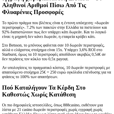
Αληθινοί Αριθμοί Πίσω Από Τις
Φλυαρένιες Προσφορές
Το πρώτο πράγμα που βλέπεις είναι η έντονη υπόσχεση: «δωρεάν
περιστροφές». 7.2% των παικτών στην Ελλάδα τα πιστεύουν και
92% διαπιστώνουν πως δεν υπάρχει κάτι δωρεάν. Και το λογικό
είναι: η μηχανή δεν κάνει δωρεάν, η εταιρεία κρύβει κάτι.
Στο Betsson, το μπόνους φαίνεται σαν 10 δωρεάν περιστροφές,
αλλά ο ελάχιστος στοίχημα είναι 15x. Υπάρχει 3,6% ROI στο
Starburst, όμως τα 10 περιστροφές αποδίδουν ακριβώς 0,54€ αν
δεν περάσεις τον κύκλο του 0,5x payout.
Αν υπολογίσεις το πραγματικό κόστος, 10 δωρεάν περιστροφές με
απαιτούμενο στοίχημα 25€ = 250 ευρώ ογκόλιδα επένδυσης για να
φτάσεις το 100% των απαιτήσεων.
Πού Καταλήγουν Τα Κέρδη Στο
Καθεστώς Χωρίς Κατάθεση
Οι πιο δημοφιλείς ιστοσελίδες, όπως 888casino, εκθέτουν μια
λίστα με 21 casino δωρεάν περιστροφές χωρίς εγγραφή χωρίς