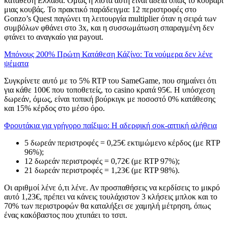
κατάθεση Ελλάδα. Όμως η λίστα αυτή είναι άδεια όπως το κουβάρι
μιας κουβάς. Το πρακτικό παράδειγμα: 12 περιστροφές στο
Gonzo’s Quest παγώνει τη λειτουργία multiplier όταν η σειρά των
συμβόλων φθάνει στο 3x, και η συσσωμάτωση σπαραγμένη δεν
φτάνει το αναγκαίο για payout.
Μπόνους 200% Πρώτη Κατάθεση Κάζίνο: Τα νούμερα δεν λένε
ψέματα
Συγκρίνετε αυτό με το 5% RTP του SameGame, που σημαίνει ότι
για κάθε 100€ που τοποθετείς, το casino κρατά 95€. Η υπόσχεση
δωρεάν, όμως, είναι τοπική βούρκιγκ με ποσοστό 0% κατάθεσης
και 15% κέρδος στο μέσο όρο.
Φρουτάκια για γρήγορο παίξιμο: Η αδερφική σοκ-απτική αλήθεια
5 δωρεάν περιστροφές = 0,25€ εκτιμώμενο κέρδος (με RTP
96%);
12 δωρεάν περιστροφές = 0,72€ (με RTP 97%);
21 δωρεάν περιστροφές = 1,23€ (με RTP 98%).
Οι αριθμοί λένε ό,τι λένε. Αν προσπαθήσεις να κερδίσεις το μικρό
αυτό 1,23€, πρέπει να κάνεις τουλάχιστον 3 κλήσεις μπλοκ και το
70% των περιστροφών θα καταλήξει σε χαμηλή μέτρηση, όπως
ένας κακόβαστος που χτυπάει το τσιπ.