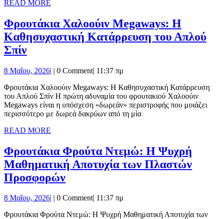
READ
READ MORE
Ευρώ:
MORE
Η
Φρουτάκια Χαλοούιν Megaways: Η
Σκληρή
Καθησυχαστική Κατάρρευση του Απλού
Φρουτάκια
Αλήθεια
Σπίν
Χαλοούιν
Πίσω
8
8 Μαΐου, 2026
|
|
0 Comment
|
11:37 πμ
Megaways:
από
Μαΐου,
Η
τις
Φρουτάκια Χαλοούιν Megaways: Η Καθησυχαστική Κατάρρευση
2026
του Απλού Σπίν Η πρώτη αδυναμία του φρουτακιού Χαλοούιν
Καθησυχαστική
Προσφορές
Megaways είναι η υπόσχεση «δωρεάν» περιστροφής που μοιάζει
Κατάρρευση
περισσότερο με δωρεά δακρύων από τη μία
του
READ
READ MORE
MORE
Απλού
Φρουτάκια Φρούτα Ντεμώ: Η Ψυχρή
Σπίν
Μαθηματική Αποτυχία των Πλαστών
Φρουτάκια
Προσφορών
Φρούτα
8
8 Μαΐου, 2026
|
|
0 Comment
|
11:37 πμ
Ντεμώ:
Μαΐου,
Η
Φρουτάκια Φρούτα Ντεμώ: Η Ψυχρή Μαθηματική Αποτυχία των
2026