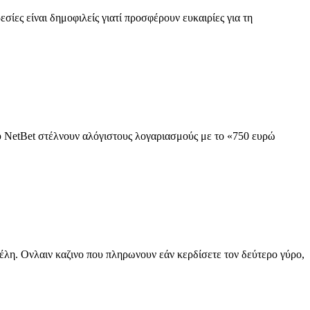
μέλη. Ονλαιν καζινο που πληρωνουν εάν κερδίσετε τον δεύτερο γύρο,