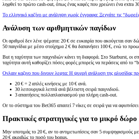
ληφθεί το πρώτο cash‑out, όπως ένας καφές που χρεώνει ένα extra 30
Το ελληνικό καζίνο με ανάληψη χωρίς έγγραφα: Ξεχνάτε τις “δωρεές
Ανάλυση των αριθμητικών παγίδων
Οι αριθμοί δεν λένε ψέματα: 20 € σε ευκαιρία που ακούγεται σαν δ
50 παιγνίδια με μέσο στοίχημα 2 € θα δαπανήσει 100 €, ενώ το προ
But η ταχύτητα των παιχνιδιών κάνει τη διαφορά. Στο Starburst, οι
ταχύτητα αυτή καθορίζει πόσες φορές μπορείς να περάσεις από το “b
Ονλαιν καζινο που δινουν λεφτα: Η ψυχρή ανάλυση της αλυσίδας 
20 € = 2 απλές κινήσεις με 10 € ανά.
30 λειτουργικά λεπτά ανά βέλτιστη σειρά παιγνιδιού.
3 απαιτήσεις πολλαπλασιασμού για πλήρη cash‑out.
Or το σύστημα του Bet365 απαιτεί 7 νίκες σε σειρά για να αφυπνίσει 
Πρακτικές στρατηγικές για το μικρό δώρο
Μην υποτιμάς το 20 €, αν το αντιμετωπίσεις σαν 5 συμψηφισμούς με 4
20 € ακριβώς το ποσό του bonus.