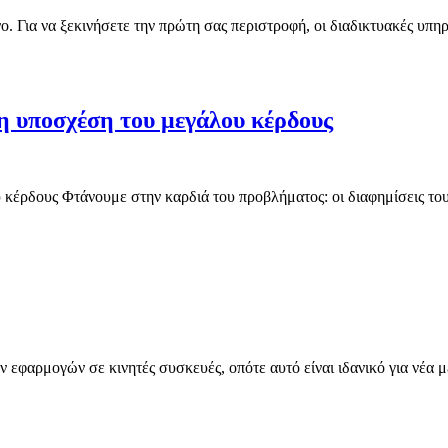
Νόμιμο
η υποσχέση του μεγάλου κέρδους
καζίνο
μπόους
750
ευρώ:
Η
ψεύτικη
υποσχέση
του
μεγάλου
ν εφαρμογών σε κινητές συσκευές, οπότε αυτό είναι ιδανικό για νέα 
κέρδους