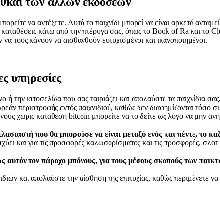
 20και των άλλων εκδόσεων
 μπορείτε να αντέξετε. Αυτό το παιχνίδι μπορεί να είναι αρκετά ανταμ
αταθέσεις κάτω από την πτέρυγα σας, όπως το Book of Ra και το Cle
 να τους κάνουν να αισθανθούν ευτυχισμένοι και ικανοποιημένοι.
ες υπηρεσίες
ο ή την ιστοσελίδα που σας ταιριάζει και απολαύστε τα παιχνίδια σα
ρεάν περιστροφής εντός παιχνιδιού, καθώς δεν διαφημίζονται τόσο σ
ους χωρις καταθεση bitcoin μπορείτε να το δείτε ως λόγο να μην ανησ
σιαστή που θα μπορούσε να είναι μεταξύ ενός και πέντε, το καζ
σχύει και για τις προσφορές καλωσορίσματος και τις προσφορές, σλοτ
βώς αυτόν τον πάροχο μπόνους, για τους μέσους σκοπούς των παικ
ιών και απολαύστε την αίσθηση της επιτυχίας, καθώς περιμένετε να