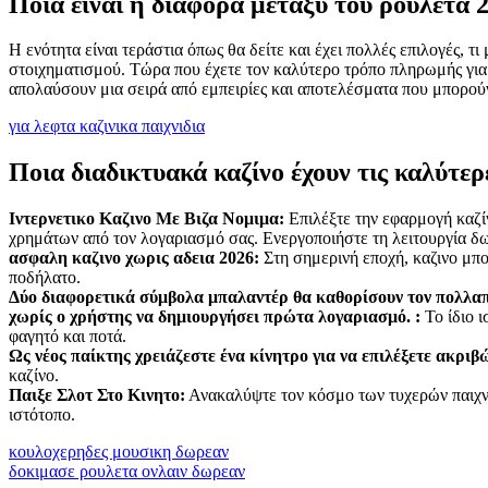
Ποια είναι η διαφορά μεταξύ του ρουλέτα
Η ενότητα είναι τεράστια όπως θα δείτε και έχει πολλές επιλογές, τι
στοιχηματισμού. Τώρα που έχετε τον καλύτερο τρόπο πληρωμής για κ
απολαύσουν μια σειρά από εμπειρίες και αποτελέσματα που μπορούν
για λεφτα καζινικα παιχνιδια
Ποια διαδικτυακά καζίνο έχουν τις καλύτερ
Ιντερνετικο Καζινο Με Βιζα Νομιμα:
Επιλέξτε την εφαρμογή καζίν
χρημάτων από τον λογαριασμό σας. Ενεργοποιήστε τη λειτουργία δω
ασφαλη καζινο χωρις αδεια 2026:
Στη σημερινή εποχή, καζινο μπον
ποδήλατο.
Δύο διαφορετικά σύμβολα μπαλαντέρ θα καθορίσουν τον πολλαπλα
χωρίς ο χρήστης να δημιουργήσει πρώτα λογαριασμό. :
Το ίδιο ι
φαγητό και ποτά.
Ως νέος παίκτης χρειάζεστε ένα κίνητρο για να επιλέξετε ακρι
καζίνο.
Παιξε Σλοτ Στο Κινητο:
Ανακαλύψτε τον κόσμο των τυχερών παιχνιδ
ιστότοπο.
κουλοχερηδες μουσικη δωρεαν
δοκιμασε ρουλετα ονλαιν δωρεαν