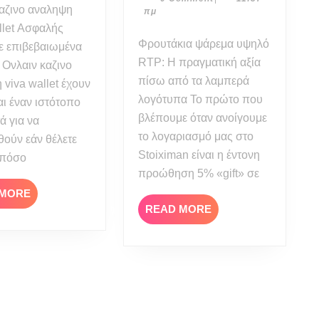
RTP:
2026
πμ
Η
llet Ασφαλής
πραγμα
Φρουτάκια ψάρεμα υψηλό
με επιβεβαιωμένα
αξία
RTP: Η πραγματική αξία
 Ονλαιν καζινο
πίσω
πίσω από τα λαμπερά
 viva wallet έχουν
από
λογότυπα Το πρώτο που
αι έναν ιστότοπο
τα
βλέπουμε όταν ανοίγουμε
τά για να
λαμπερ
το λογαριασμό μας στο
θούν εάν θέλετε
λογότυ
Stoiximan είναι η έντονη
ε πόσο
προώθηση 5% «gift» σε
READ
 MORE
MORE
READ
READ MORE
MORE