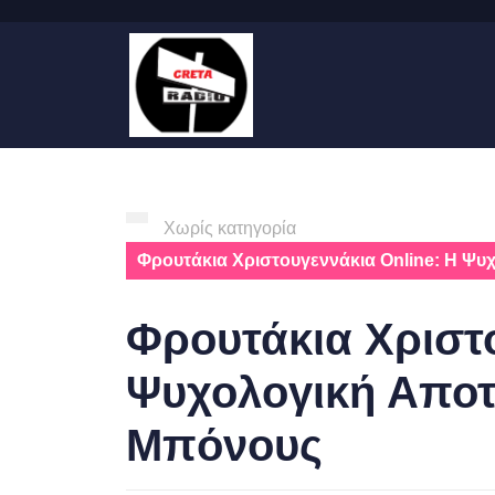
Skip
to
content
Skip
to
content
Χωρίς κατηγορία
Φρουτάκια Χριστουγεννάκια Online: Η Ψ
Φρουτάκια Χριστο
Ψυχολογική Αποτ
Μπόνους