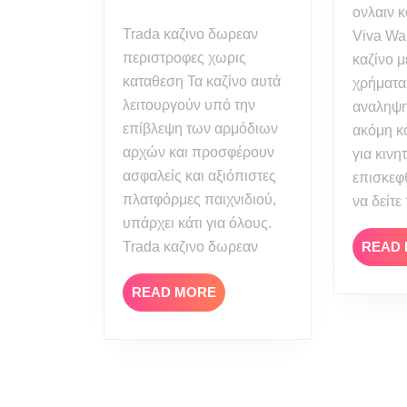
χωρις
ονλαιν καζινο αναληψη
καταθεση
Trada καζινο δωρεαν
Viva Wa
περιστροφες χωρις
καζίνο 
καταθεση Τα καζίνο αυτά
χρήματα
λειτουργούν υπό την
αναληψη
επίβλεψη των αρμόδιων
ακόμη κ
αρχών και προσφέρουν
για κινη
ασφαλείς και αξιόπιστες
επισκεφ
πλατφόρμες παιχνιδιού,
να δείτ
υπάρχει κάτι για όλους.
Trada καζινο δωρεαν
READ
READ
READ MORE
MORE