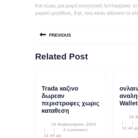
Και τώρα, μια μικρή ενοχλητική λεπτομέρεια: τ
μικρού μεγέθους, 8 pt, που κάνει αδύνατο το κλ
Πλοήγηση
PREVIOUS
άρθρων
Previous
Related Post
post:
Trada καζινο
ονλαιν
δωρεαν
αναλη
περιστροφες χωρις
Wallet
Trada
καταθεση
καζινο
18 
|
|
δωρεαν
18
18 Φεβρουαρίου, 2024
11:44 μ
Φεβρουαρίου,
|
|
0 Comment
|
περιστροφες
2024
11:44 μμ