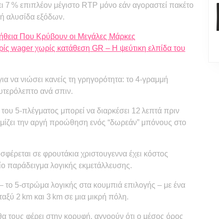
ρει 7 % επιπλέον μέγιστο RTP μόνο εάν αγοραστεί πακέτο
ρή αλυσίδα εξόδων.
λήθεια Που Κρύβουν οι Μεγάλες Μάρκες
ίς wager χωρίς κατάθεση GR – Η ψεύτικη ελπίδα του
 για να νιώσει κανείς τη γρηγορότητα: το 4‑γραμμή
υτερόλεπτο ανά σπιν.
 του 5‑πλέγματος μπορεί να διαρκέσει 12 λεπτά πριν
υμίζει την αργή προώθηση ενός “δωρεάν” μπόνους στο
φέρεται σε φρουτάκια χριστουγεννα έχει κόστος
αίο παράδειγμα λογικής εκμετάλλευσης.
 το 5‑στρώμα λογικής στα κουμπιά επιλογής – με ένα
αξύ 2 km και 3 km σε μια μικρή πόλη.
α τους φέρει στην κορυφή, αγνοούν ότι ο μέσος όρος