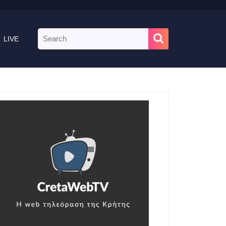
Search
LIVE
for: