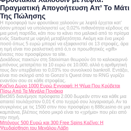
Πραγματική Απογοήτευση Απ’ Το Μάτι
Της Πώλησης
Η προσφορά των φρουτάκια χαλοούιν με λεφτά έρχεται κατ’
όσον μπορεί να υπολογιστεί ως 0,02% πιθανότητα κέρδους σε
μια μονή παρτίδα, κάτι που το κάνει πιο μαλακό από το πρίσμα
ενός Starburst με υψηλή μεταβλητότητα. Ακόμη και ένα μικρό
ποσό όπως 5 ευρώ μπορεί να εξαφανιστεί σε 13 στροφές, άρα
η τιμή είναι πιο ρεαλιστική από ό,τι οι προωθητικές «gift»
ένεσες που προσφέρουν τα site.
Δεκάδους παικτών στη Stoiximan θεωρούν ότι το καλοκαιρινό
μπόνους μετατρέπει τα 10 ευρώ σε 10.000, αλλά η αριθμητική
τους δεν υπερβαίνει το 0,03% του συνολικού bankroll. Εντάξει,
είναι πιο σκληρό από το Gonzo’s Quest όταν το RNG γυρίζει
εναντίον σου σε κάθε στροφέας.
Καζίνο Δώρο 1000 Ευρώ Εγγραφή: Η Ψέμα Που Κρύβεται
Πίσω Από Τα Μεγάλα Πονάκια
Bet365 διανέμησε πρόσφατα 2.000 δωρεάν σπιν και κάθε μια
απαιτεί τουλάχιστον 0,01 € στο τυχερό σου λογαριασμό. Αν τα
συγκρίνεις με τις 1500 σπιν που προσφέρει η 888casino σε μια
καμπάνια, βλέπεις πόσο μικρό είναι το «χρήμα» που ρέει από
την πηγή.
Μπόνους 500 Ευρώ και 300 Free Spins Καζίνο: Η
Ψευδαίσθηση του Μεγάλου Λάβη