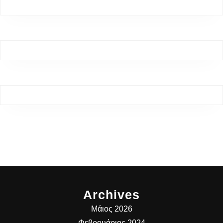
Archives
Μάιος 2026
Φεβρουάριος 2024