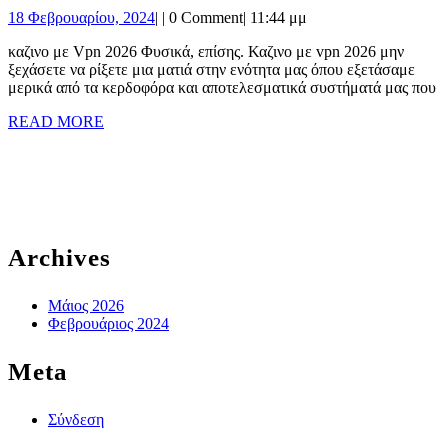
με
Δεν
18
18 Φεβρουαρίου, 2024
|
|
0 Comment
|
11:44 μμ
Vpn
Σου
Φεβρουαρίου,
2026
καζινο με Vpn 2026 Φυσικά, επίσης. Καζινο με vpn 2026 μην
2024
Δίνει
ξεχάσετε να ρίξετε μια ματιά στην ενότητα μας όπου εξετάσαμε
Καρπού
μερικά από τα κερδοφόρα και αποτελεσματικά συστήματά μας που
READ
READ MORE
MORE
Archives
Μάιος 2026
Φεβρουάριος 2024
Meta
Σύνδεση