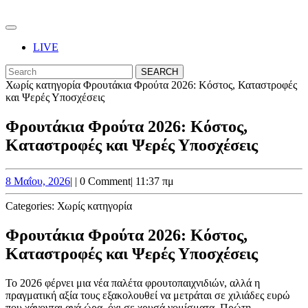
Skip
to
Open
content
Button
Skip
LIVE
to
CLOSE
Search
content
BUTTON
for:
Χωρίς κατηγορία
Φρουτάκια Φρούτα 2026: Κόστος, Καταστροφές
και Ψερές Υποσχέσεις
Φρουτάκια Φρούτα 2026: Κόστος,
Καταστροφές και Ψερές Υποσχέσεις
8
8 Μαΐου, 2026
|
|
0 Comment
|
11:37 πμ
Μαΐου,
2026
Categories:
Χωρίς κατηγορία
Φρουτάκια Φρούτα 2026: Κόστος,
Καταστροφές και Ψερές Υποσχέσεις
Το 2026 φέρνει μια νέα παλέτα φρουτοπαιχνιδιών, αλλά η
πραγματική αξία τους εξακολουθεί να μετράται σε χιλιάδες ευρώ
που χάνονται ανά ώρα, όχι σε χρυσά νομίσματα. Πρώτη