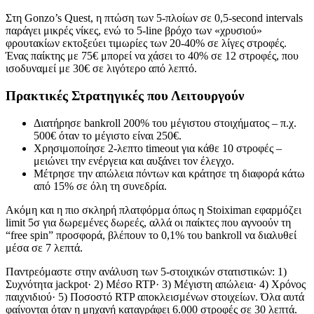
Στη Gonzo’s Quest, η πτώση των 5‑πλοίων σε 0,5‑second intervals
παράγει μικρές νίκες, ενώ το 5‑line βρόχο των «χρυσιού»
φρουτακίων εκτοξεύει τιμωρίες των 20‑40% σε λίγες στροφές.
Ένας παίκτης με 75€ μπορεί να χάσει το 40% σε 12 στροφές, που
ισοδυναμεί με 30€ σε λιγότερο από λεπτό.
Πρακτικές Στρατηγικές που Λειτουργούν
Διατήρησε bankroll 200% του μέγιστου στοιχήματος – π.χ.
500€ όταν το μέγιστο είναι 250€.
Χρησιμοποίησε 2‑λεπτο timeout για κάθε 10 στροφές –
μειώνει την ενέργεια και αυξάνει τον έλεγχο.
Μέτρησε την απώλεια πόντων και κράτησε τη διαφορά κάτω
από 15% σε όλη τη συνεδρία.
Ακόμη και η πιο σκληρή πλατφόρμα όπως η Stoiximan εφαρμόζει
limit 5σ για δωρεμένες δωρεές, αλλά οι παίκτες που αγνοούν τη
“free spin” προσφορά, βλέπουν το 0,1% του bankroll να διαλυθεί
μέσα σε 7 λεπτά.
Παντρεόμαστε στην ανάλυση των 5‑στοιχικών στατιστικών: 1)
Συχνότητα jackpot· 2) Μέσο RTP· 3) Μέγιστη απώλεια· 4) Χρόνος
παιχνιδιού· 5) Ποσοστό RTP αποκλεισμένων στοιχείων. Όλα αυτά
φαίνονται όταν η μηχανή καταγράφει 6.000 στροφές σε 30 λεπτά.