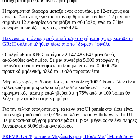
στοιχηματισμό 0,05€ ανά περιστροφή.
Η πραγματική διαφορά μεταξύ ενός φρουτάκι με 12‑στίχους και
ενός με 7‑στίχους έγκειται στον αριθμό των paylines. 12 paylines
σημαίνει 12 ευκαιρίες να ταιριάξει το σύμβολο, ενώ το 7‑line
σενάριο περιορίζει τις νίκες κατά 42%.
Haz casino μπόνους χωρίς απαίτηση στοιχήματος χωρίς κατάθεση
GR: Η σκληρή αλήθεια πίσω από το “δωρεάν” φινάλε
Οι αλγόριθμοι RNG παράγουν 2.147.483.647 μοναδικές
ακολουθίες ανά ημέρα. Σε μια συνεδρία 5.000 στροφών, η
πιθανότητα να συναντήσεις το ίδιο pattern είναι 0,00002% –
πρακτικά μηδενική, αλλά το μυαλό παραπονιέται.
Μερικές φορές, οι διαφημίσεις με αλυσίδες 100% bonus “δεν είναι
άλλες από μια μικροσκοπική αλυσίδα κωδίκων”. Ένας
πραγματικός παίκτης επαληθεύει ότι η 75% από τα 100 bonus θα
λήξει πριν φτάσει στην 3η ημέρα.
Για την τελική απογοήτευση, τα κενά στα UI panels στα slots είναι
πιο ενοχλητικά από το 0,01% επιπλέον tax on withdrawals. Το UI
με μικροσκοπική γραμματοσειρά σε 8‑pixel μέγεθος σε ένα πλήρες
λογαριασμό 500€ είναι ανυπόφορο.
Πλοήγηση
Previous
PREVIOUS
Φρουτάκια Μεγάλα Κέρδη: Πόσο Μαζί Μεταδίδουν