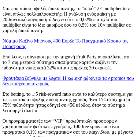
Στα φρουτάκια υψηλής διακυμανσης, το “απλό” 2× multiplier δεν
είναι απλώς πολλαπλασιαστής. Η ανάλυση ενός παίκτη με
20‑δανειακό λογαριασμό δείχνει ότι το 0,02% επιτυχία του
multiplier είναι το ίδιο ακριβώς όσο το 0,5% του 10× multiplier σε
χαμηλή διακύμανση.
Νόμιμο Καζίνο Μπόνους 400 Ευρώ: Το Πραγματικό Κόσκο της
Προσφοράς
Επιπλέον, η σύγκριση με την μηχανή Fruit Party αποκαλύπτει ότι
το 7‑συμμετρικό σύστημα σπασίματος καρτών αυξάνει την
πιθανότητα νίκης κατά 32% κατά τις πρώτες 30 στροφές.
Φρουτάκια ζούγκλα με λεφτά: Η κωμική αδράνεια των promos που
δεν φτιάχνουν τυχερούς
Στο betting, το 1:5 risk-reward ratio είναι το καλύτερο σύστημα για
τις φρουτάκια υψηλής διακυμανσης χρυσός. Ένα 15€ στοίχημα με
75% πιθανότητα ήττας οδηγεί σε 45€ κέρδος, όταν το σύστημα
λειτουργεί σωστά.
Οι προγραμματιστές των “VIP” προωθητικών προσφορών
χρησιμοποιούν ψεύτικες εγγυήσεις: 100 free spins που είναι
πραγματικά 0,1% των πραγματικών σετ του παιχνιδιού, με μέγιστο