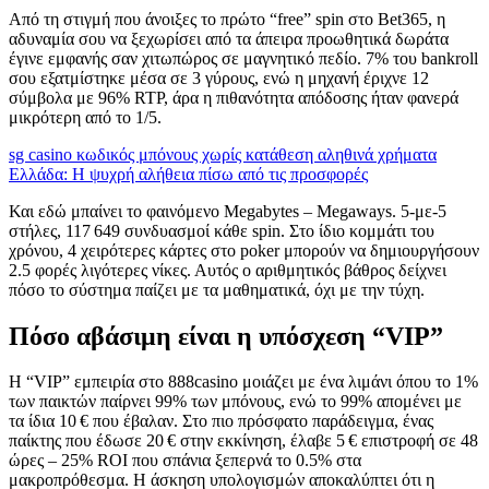
Από τη στιγμή που άνοιξες το πρώτο “free” spin στο Bet365, η
αδυναμία σου να ξεχωρίσει από τα άπειρα προωθητικά δωράτα
έγινε εμφανής σαν χιτωπώρος σε μαγνητικό πεδίο. 7% του bankroll
σου εξατμίστηκε μέσα σε 3 γύρους, ενώ η μηχανή έριχνε 12
σύμβολα με 96% RTP, άρα η πιθανότητα απόδοσης ήταν φανερά
μικρότερη από το 1/5.
sg casino κωδικός μπόνους χωρίς κατάθεση αληθινά χρήματα
Ελλάδα: Η ψυχρή αλήθεια πίσω από τις προσφορές
Και εδώ μπαίνει το φαινόμενο Megabytes – Megaways. 5‑με‑5
στήλες, 117 649 συνδυασμοί κάθε spin. Στο ίδιο κομμάτι του
χρόνου, 4 χειρότερες κάρτες στο poker μπορούν να δημιουργήσουν
2.5 φορές λιγότερες νίκες. Αυτός ο αριθμητικός βάθρος δείχνει
πόσο το σύστημα παίζει με τα μαθηματικά, όχι με την τύχη.
Πόσο αβάσιμη είναι η υπόσχεση “VIP”
Η “VIP” εμπειρία στο 888casino μοιάζει με ένα λιμάνι όπου το 1%
των παικτών παίρνει 99% των μπόνους, ενώ το 99% απομένει με
τα ίδια 10 € που έβαλαν. Στο πιο πρόσφατο παράδειγμα, ένας
παίκτης που έδωσε 20 € στην εκκίνηση, έλαβε 5 € επιστροφή σε 48
ώρες – 25% ROI που σπάνια ξεπερνά το 0.5% στα
μακροπρόθεσμα. Η άσκηση υπολογισμών αποκαλύπτει ότι η