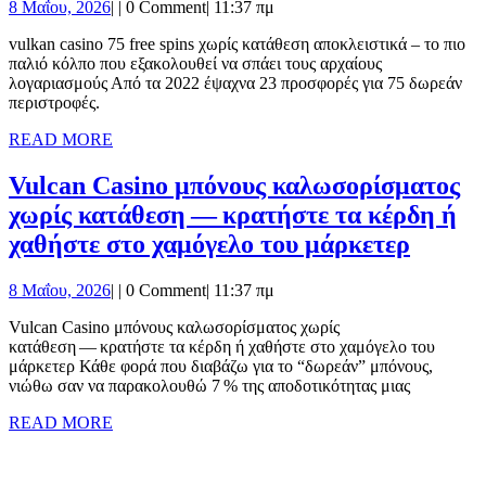
8
8 Μαΐου, 2026
|
|
0 Comment
|
11:37 πμ
75
Μαΐου,
free
vulkan casino 75 free spins χωρίς κατάθεση αποκλειστικά – το πιο
2026
παλιό κόλπο που εξακολουθεί να σπάει τους αρχαίους
spins
λογαριασμούς Από τα 2022 έψαχνα 23 προσφορές για 75 δωρεάν
χωρίς
περιστροφές.
κατάθεση
READ
READ MORE
MORE
αποκλειστικά
Vulcan Casino μπόνους καλωσορίσματος
–
χωρίς κατάθεση — κρατήστε τα κέρδη ή
το
Vulcan
χαθήστε στο χαμόγελο του μάρκετερ
πιο
Casino
παλιό
8
8 Μαΐου, 2026
|
|
0 Comment
|
11:37 πμ
μπόνο
κόλπο
Μαΐου,
καλωσ
Vulcan Casino μπόνους καλωσορίσματος χωρίς
2026
που
κατάθεση — κρατήστε τα κέρδη ή χαθήστε στο χαμόγελο του
χωρίς
εξακολουθεί
μάρκετερ Κάθε φορά που διαβάζω για το “δωρεάν” μπόνους,
κατάθ
νιώθω σαν να παρακολουθώ 7 % της αποδοτικότητας μιας
να
τα
READ
READ MORE
σπάει
MORE
κέρδη
τους
ή