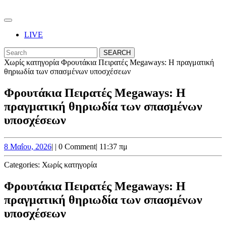
Skip
to
Open
content
Button
Skip
LIVE
to
CLOSE
Search
content
BUTTON
for:
Χωρίς κατηγορία
Φρουτάκια Πειρατές Megaways: Η πραγματική
θηριωδία των σπασμένων υποσχέσεων
Φρουτάκια Πειρατές Megaways: Η
πραγματική θηριωδία των σπασμένων
υποσχέσεων
8
8 Μαΐου, 2026
|
|
0 Comment
|
11:37 πμ
Μαΐου,
2026
Categories:
Χωρίς κατηγορία
Φρουτάκια Πειρατές Megaways: Η
πραγματική θηριωδία των σπασμένων
υποσχέσεων