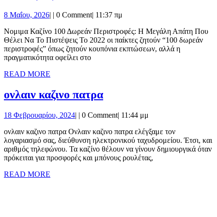
Καζίνο
8
8 Μαΐου, 2026
|
|
0 Comment
|
11:37 πμ
100
Μαΐου,
Δωρεάν
Νομιμα Καζίνο 100 Δωρεάν Περιστροφές: Η Μεγάλη Απάτη Που
2026
Θέλει Να Το Πιστέψεις Το 2022 οι παίκτες ζητούν “100 δωρεάν
Περιστροφές:
περιστροφές” όπως ζητούν κουπόνια εκπτώσεων, αλλά η
Η
πραγματικότητα οφείλει στο
Μεγάλη
READ
READ MORE
MORE
Απάτη
ονλαιν
ονλαιν καζινο πατρα
Που
καζινο
Θέλει
18
18 Φεβρουαρίου, 2024
|
|
0 Comment
|
11:44 μμ
πατρα
Να
Φεβρουαρίου,
ονλαιν καζινο πατρα Ονλαιν καζινο πατρα ελέγξαμε τον
2024
Το
λογαριασμό σας, διεύθυνση ηλεκτρονικού ταχυδρομείου. Έτσι, και
Πιστέψεις
αριθμός τηλεφώνου. Τα καζίνο θέλουν να γίνουν δημιουργικά όταν
πρόκειται για προσφορές και μπόνους ρουλέτας,
READ
READ MORE
MORE