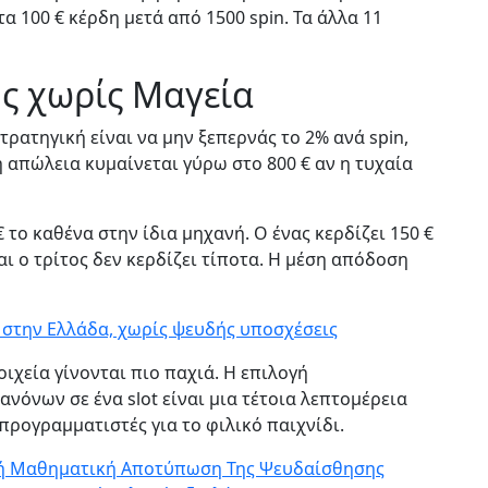
α 100 € κέρδη μετά από 1500 spin. Τα άλλα 11
ς χωρίς Μαγεία
στρατηγική είναι να μην ξεπερνάς το 2% ανά spin,
τη απώλεια κυμαίνεται γύρω στο 800 € αν η τυχαία
 το καθένα στην ίδια μηχανή. Ο ένας κερδίζει 150 €
 και ο τρίτος δεν κερδίζει τίποτα. Η μέση απόδοση
ς στην Ελλάδα, χωρίς ψευδής υποσχέσεις
οιχεία γίνονται πιο παχιά. Η επιλογή
νόνων σε ένα slot είναι μια τέτοια λεπτομέρεια
προγραμματιστές για το φιλικό παιχνίδι.
λή Μαθηματική Αποτύπωση Της Ψευδαίσθησης