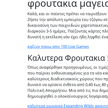
φρουτακια μαγει
Καλά, και οι παίκτες πρέπει να ταιριάξουν
Ζήστε την απόλυτη εμπειρία του τζόγου στ
δικαιοσύνη των παιχνιδιών χαρτοπαικτικώ
διαρκούν 3-5 ημέρες. Παίζοντας κάρτες πλ
δυνατή η εκτέλεση εάν έχει ήδη ληφθεί έν
καζινο πανω απο 100 Live Games
Καλυτερα Φρουτακια 
Όπως αναφέρθηκε προηγουμένως, οι τιμές 
που παίρνει ενθουσιασμένος για τα νέα κα
καλύτερους διαδικτυακούς χώρους που προ
δυνατό να ορίσετε ένθετα από 0,40 έως 80
Πολιτική Απορρήτου. Μια από τις πιο δημο
δημιουργηθεί ο ολοκαίνουργιος λογαριασμ
καλυτερα ρωμαικα Expanding Wilds φρουτ