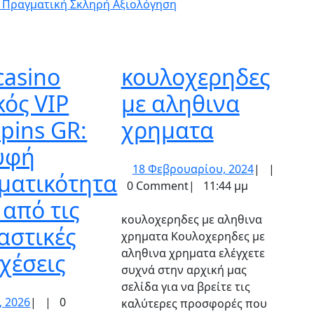
: Πραγματική Σκληρή Αξιολόγηση
casino
κουλοχερηδες
κός VIP
με αληθινα
κουλοχερ
spins GR:
χρηματα
με
υφή
18
18 Φεβρουαρίου, 2024
|
|
αληθινα
ματικότητα
Φεβρουαρί
0 Comment
|
11:44 μμ
χρηματα
2024
 από τις
κουλοχερηδες με αληθινα
αστικές
χρηματα Κουλοχερηδες με
αληθινα χρηματα ελέγχετε
tusk
χέσεις
συχνά στην αρχική μας
casino
σελίδα για να βρείτε τις
8
, 2026
|
|
0
καλύτερες προσφορές που