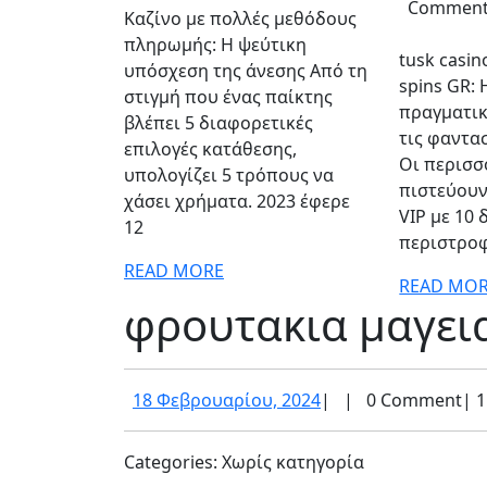
μεθόδους
Commen
Καζίνο με πολλές μεθόδους
πληρωμής:
πληρωμής: Η ψεύτικη
tusk casino κωδικός VIP free
υπόσχεση της άνεσης Από τη
Η
spins GR:
στιγμή που ένας παίκτης
πραγματι
ψεύτικη
βλέπει 5 διαφορετικές
τις φαντα
επιλογές κατάθεσης,
υπόσχεση
Οι περισσ
υπολογίζει 5 τρόπους να
πιστεύουν
της
χάσει χρήματα. 2023 έφερε
VIP με 10
12
άνεσης
περιστροφ
READ
READ MORE
READ MO
MORE
φρουτακια μαγει
18
18 Φεβρουαρίου, 2024
|
|
0 Comment
|
1
Φεβρουαρίου,
2024
Categories:
Χωρίς κατηγορία