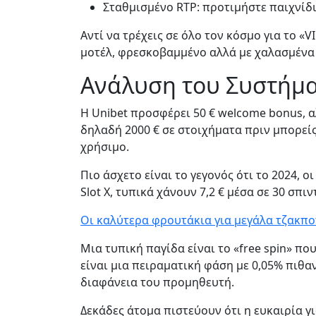
Σταθμισμένο RTP: προτιμήστε παιχνίδ
Αντί να τρέχεις σε όλο τον κόσμο για το «V
μοτέλ, φρεσκοβαμμένο αλλά με χαλασμένα 
Ανάλυση του Συστήμα
Η Unibet προσφέρει 50 € welcome bonus, α
δηλαδή 2000 € σε στοιχήματα πριν μπορείς 
χρήσιμο.
Πιο άσχετο είναι το γεγονός ότι το 2024, ο
Slot X, τυπικά χάνουν 7,2 € μέσα σε 30 σπιν
Οι καλύτερα φρουτάκια για μεγάλα τζακπο
Μια τυπική παγίδα είναι το «free spin» π
είναι μια πειραματική φάση με 0,05% πιθα
διαφάνεια του προμηθευτή.
Δεκάδες άτομα πιστεύουν ότι η ευκαιρία γι