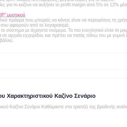
ς για το καζίνο να αυξήσει το profit margin από 5% σε 12% μέσα
VIP” μυστικού
κό πράγμα που μπορείς να κάνεις είναι να περιορίσεις τη χρήσ
υ σου αφαιρούν από το λογαριασμό.
ζει το σύστημα με άχρηστα νούμερα. Το πιο ενοχλητικό είναι το
α σε αρχαία εγχειρίδια, και πρέπει να πατάς πάνω του με γυμνό
βάλλει.
Next
post:
Τουρνουα
ου Χαρακτηριστικού Καζίνο Σενάριο
Σλοτ
2026:
Πραγματική
Ανάλυση