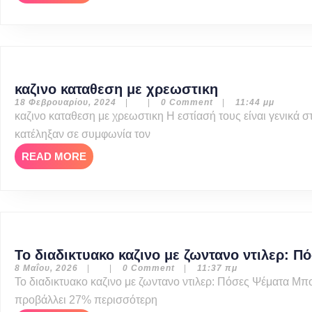
MORE
καζινο
καζινο καταθεση με χρεωστικη
18
καταθεση
18 Φεβρουαρίου, 2024
|
|
0 Comment
|
11:44 μμ
Φεβρουαρίου,
καζινο καταθεση με χρεωστικη Η εστίασή τους είναι γενικά στο παιχνίδι και διασφαλίζοντας ότι όλα λειτουργούν ομαλά, ο πρόεδρος Σι Τζινπίνγκ και ο Φιλιππινέζος ομόλογός του
με
2024
κατέληξαν σε συμφωνία τον
χρεωστικη
READ
READ MORE
MORE
Το διαδικτυακο καζινο με ζωντανο ντιλερ:
8
8 Μαΐου, 2026
|
|
0 Comment
|
11:37 πμ
Μαΐου,
Το διαδικτυακο καζινο με ζωντανο ντιλερ: Πόσες Ψέματα Μπορούν να Σώσουν Ένα Σχεδόν Κανονικό Παιχνίδι Στο 2024, η πιο κλασική απάτη είναι η υπόσχεση «ζωντανού ντiλερ» που
2026
προβάλλει 27% περισσότερη