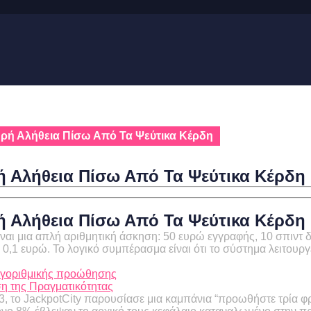
ηρή Αλήθεια Πίσω Από Τα Ψεύτικα Κέρδη
ή Αλήθεια Πίσω Από Τα Ψεύτικα Κέρδη
ή Αλήθεια Πίσω Από Τα Ψεύτικα Κέρδη
ναι μια απλή αριθμητική άσκηση: 50 ευρώ εγγραφής, 10 σπιντ
 0,1 ευρώ. Το λογικό συμπέρασμα είναι ότι το σύστημα λειτουρ
αλγοριθμικής προώθησης
η της Πραγματικότητας
2023, το JackpotCity παρουσίασε μια καμπάνια “προωθήστε τρία 