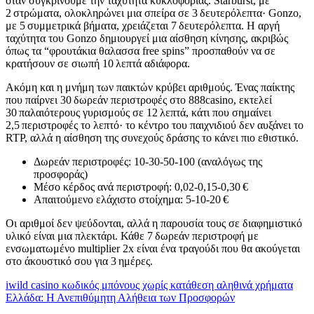
όταν συγκρίνουμε την ταχύτητα κυκλοφορίας. Starburst, με
2 στρώματα, ολοκληρώνει μια σπείρα σε 3 δευτερόλεπτα· Gonzo,
με 5 συμμετρικά βήματα, χρειάζεται 7 δευτερόλεπτα. Η αργή
ταχύτητα του Gonzo δημιουργεί μια αίσθηση κίνησης, ακριβώς
όπως τα “φρουτάκια θαλασσα free spins” προσπαθούν να σε
κρατήσουν σε σιωπή 10 λεπτά αδιάφορα.
Ακόμη και η μνήμη των παικτών κρύβει αριθμούς. Ένας παίκτης
που παίρνει 30 δωρεάν περιστροφές στο 888casino, εκτελεί
30 παλαιότερους γυρισμούς σε 12 λεπτά, κάτι που σημαίνει
2,5 περιστροφές το λεπτό· το κέντρο του παιχνιδιού δεν αυξάνει το
RTP, αλλά η αίσθηση της συνεχούς δράσης το κάνει πιο εθιστικό.
Δωρεάν περιστροφές: 10‑30‑50‑100 (αναλόγως της
προσφοράς)
Μέσο κέρδος ανά περιστροφή: 0,02‑0,15‑0,30 €
Απαιτούμενο ελάχιστο στοίχημα: 5‑10‑20 €
Οι αριθμοί δεν ψεύδονται, αλλά η παρουσία τους σε διαφημιστικό
υλικό είναι μια πλεκτάρι. Κάθε 7 δωρεάν περιστροφή με
ενσωματωμένο multiplier 2x είναι ένα τραγούδι που θα ακούγεται
στο άκουστικό σου για 3 ημέρες.
iwild casino κωδικός μπόνους χωρίς κατάθεση αληθινά χρήματα
Ελλάδα: Η Ανεπιθύμητη Αλήθεια των Προσφορών