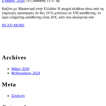
8
8 Μαΐου, 2026
|
|
0 Comment
|
11:37 πμ
Mastercard
Προωθητικές
Μαΐου,
στην
Καζίνο με Mastercard στην Ελλάδα: Η ψυχρή αλήθεια πίσω από τις
2026
Διαφημίσεις
λαμπερές προσφορές Αν θες 10 % μπόνους σε €50 κατάθεσης, το
Ελλάδα:
όριο ελάχιστης κατάθεσης είναι 20 €, κάτι που ακούγεται σαν
Η
READ
READ MORE
ψυχρή
MORE
αλήθεια
πίσω
από
τις
Archives
λαμπερές
προσφορές
Μάιος 2026
Φεβρουάριος 2024
Meta
Σύνδεση