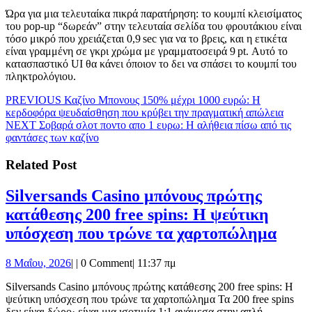
Ώρα για μια τελευταίκα πικρά παρατήρηση: το κουμπί κλεισίματος
του pop‑up “δωρεάν” στην τελευταία σελίδα του φρουτάκιου είναι
τόσο μικρό που χρειάζεται 0,9 sec για να το βρεις, και η ετικέτα
είναι γραμμένη σε γκρι χρώμα με γραμματοσειρά 9 pt. Αυτό το
κατασπαστικό UI θα κάνει όποιον το δει να σπάσει το κουμπί του
πληκτρολόγιου.
Πλοήγηση
Previous
PREVIOUS
Καζίνο Μπονους 150% μέχρι 1000 ευρώ: Η
post:
κερδοφόρα ψευδαίσθηση που κρύβει την πραγματική απώλεια
άρθρων
Next
NEXT
Σοβαρά σλοτ ποντο απο 1 ευρω: Η αλήθεια πίσω από τις
post:
φαντάσες των καζίνο
Related Post
Silversands Casino μπόνους πρώτης
κατάθεσης 200 free spins: Η ψεύτικη
Silv
υπόσχεση που τρώνε τα χαρτοπώλημα
Casi
8
8 Μαΐου, 2026
|
|
0 Comment
|
11:37 πμ
μπόν
Μαΐου,
πρώ
Silversands Casino μπόνους πρώτης κατάθεσης 200 free spins: Η
2026
ψεύτικη υπόσχεση που τρώνε τα χαρτοπώλημα Τα 200 free spins
κατά
δεν είναι δώρο· είναι μια ισοτιμία 1:1 ανάμεσα στην απλή