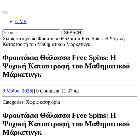
Skip
to
Open
content
Button
Skip
LIVE
to
CLOSE
Search
content
BUTTON
for:
Χωρίς κατηγορία
Φρουτάκια Θάλασσα Free Spins: Η Ψυχική
Καταστροφή του Μαθηματικού Μάρκετινγκ
Φρουτάκια Θάλασσα Free Spins: Η
Ψυχική Καταστροφή του Μαθηματικού
Μάρκετινγκ
8
8 Μαΐου, 2026
|
|
0 Comment
|
11:37 πμ
Μαΐου,
2026
Categories:
Χωρίς κατηγορία
Φρουτάκια Θάλασσα Free Spins: Η
Ψυχική Καταστροφή του Μαθηματικού
Μάρκετινγκ