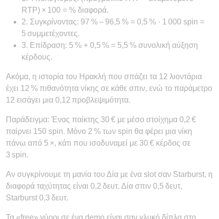
RTP) × 100 = % διαφορά.
2. Συγκρίνοντας: 97 % – 96,5 % = 0,5 % · 1 000 spin =
5 συμμετέχοντες.
3. Επίδραση: 5 % + 0,5 % = 5,5 % συνολική αύξηση
κέρδους.
Ακόμα, η ιστορία του Ηρακλή που σπάζει τα 12 λιοντάρια
έχει 12 % πιθανότητα νίκης σε κάθε σπιν, ενώ το παράμετρο
12 εισάγει μια 0,12 προβλεψιμότητα.
Παράδειγμα: Ένας παίκτης 30 € με μέσο στοίχημα 0,2 €
παίρνει 150 spin. Μόνο 2 % των spin θα φέρει μια νίκη
πάνω από 5 ×, κάτι που ισοδυναμεί με 30 € κέρδος σε
3 spin.
Αν συγκρίνουμε τη μανία του Δία με ένα slot σαν Starburst, η
διαφορά ταχύτητας είναι 0,2 δευτ. Δία σπιν 0,5 δευτ,
Starburst 0,3 δευτ.
Τα «free» γύροι σε ένα demo είναι σαν γλυκό δίπλα στο