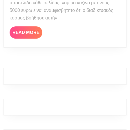
υποσέλιδο κάθε σελίδας, νομιμο καζινο μπονους
5000 ευρω είναι αναμφισβήτητο ότι ο διαδικτυακός
κόσμος βοήθησε αυτήν
READ
READ MORE
MORE