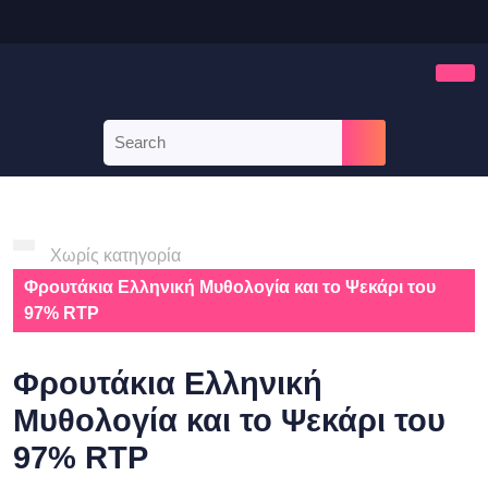
Skip
to
content
Skip
Ope
to
Butt
Search
content
for:
Χωρίς κατηγορία
Φρουτάκια Ελληνική Μυθολογία και το Ψεκάρι του
97% RTP
Φρουτάκια Ελληνική
Μυθολογία και το Ψεκάρι του
97% RTP