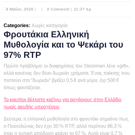
8
8 Μαΐου, 2026
|
|
0 Comment
|
11:37 πμ
Μαΐου,
2026
Categories:
Χωρίς κατηγορία
Φρουτάκια Ελληνική
Μυθολογία και το Ψεκάρι του
97% RTP
Πρώτο πρόβλημα: οι διαφημίσεις του Stoiximan λένε «gift»,
αλλά κανένας δεν δίνει δωρεάν χρήματα. Ένας παίκτης που
πιστεύει στο “δωρεάν” βγάζει 0,5 € ανά γύρο, όχι 500 €
όπως φαντάζεται.
Το καυτήρι βέλτιστο καζίνω για αρχάριους στην Ελλάδα,
χωρίς ψευδής υποσχέσεις
Δεύτερα, η ελληνική μυθολογία στο φρουτάκι σημαίνει πως
ο Ποσειδώνας δεν έχει 30 % RTP, αλλά περίπου 96,3 %
όταν η τυπική απόδοση φτάνει το 97 %. Αυτό είναι 0,7 %