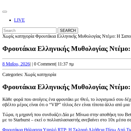
Skip
to
Open
content
Button
Skip
LIVE
to
CLOSE
Search
content
BUTTON
for:
Χωρίς κατηγορία
Φρουτάκια Ελληνικής Μυθολογίας Ντέμο: Η Σαπο
Φρουτάκια Ελληνικής Μυθολογίας Ντέμο:
8
8 Μαΐου, 2026
|
|
0 Comment
|
11:37 πμ
Μαΐου,
2026
Categories:
Χωρίς κατηγορία
Φρουτάκια Ελληνικής Μυθολογίας Ντέμο:
Κάθε φορά που ανοίγεις ένα φρουτάκι με Θεό, το λογισμικό σου δέ
σβέλτο μέρος είναι ότι ο “VIP” τίτλος δεν είναι τίποτα άλλο από μ
Τώρα, η μηχανή που συνδυάζει Δία με Μίνωα στην αποθήκη του Bet3
με το Starburst – εκεί ο πολλαπλασιαστής ανεβαίνει στο 10x μέσα 
Φρουτάκια Θάλασσα Υψηλό RTP: Η Σκληρή Αλήθεια Πίσω Από Τι