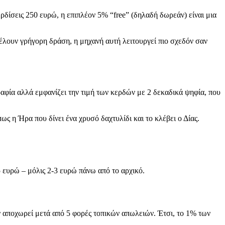
ερδίσεις 250 ευρώ, η επιπλέον 5% “free” (δηλαδή δωρεάν) είναι μια
έλουν γρήγορη δράση, η μηχανή αυτή λειτουργεί πιο σχεδόν σαν
αφία αλλά εμφανίζει την τιμή των κερδών με 2 δεκαδικά ψηφία, που
ς η Ήρα που δίνει ένα χρυσό δαχτυλίδι και το κλέβει ο Δίας.
 ευρώ – μόλις 2-3 ευρώ πάνω από το αρχικό.
 αποχωρεί μετά από 5 φορές τοπικών απωλειών. Έτσι, το 1% των