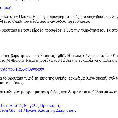
στροφή
ς καφέ στην Πλάκα; Επειδή οι προγραμματιστές του παιχνιδιού δεν λο
ώξει το σπαθί του μέσα από έναν όγδοο τυχερό κύκλο.
το φρουτάκι με τον Πέρσέα προσφέρει 1.27x την πληρότητα του 1x στον
ώτης βαρύτητας προστίθεται ως “gift”. Η τελική σύνοψη είναι 2,001 
αι το Mythology Nexo μπορεί να του δώσει την ευκαιρία να σπάσει την
υχία που Πολλοί Αγνοούν
 ότι το φρουτάκι “Από τη Ίππο της Θηβής” ξεκινά με 0.3% σκευή, ενώ
ό τις κρύπτες.
νού επιλογών με γραμματοσειρά 8pt, που δε φαίνεται καθόλου πάνω στ
Πίσω Από Τις Μεγάλες Προσφορές
άθεση GR – Η Μεγάλη Απάτη της Διαφήμισης