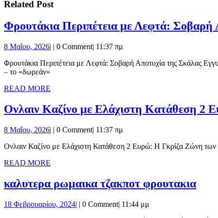
Related Post
Φρουτάκια Περιπέτεια με Λεφτά: Σοβαρή 
8
8 Μαΐου, 2026
|
|
0 Comment
|
11:37 πμ
Μαΐου,
Φρουτάκια Περιπέτεια με Λεφτά: Σοβαρή Αποτυχία της Σκάλας Εγγυήσεων Μαθήματα από τις Αποδείξεις της Αγοράς Τελευταία εβδομάδα άκουσα ότι το Bet365 προσφέρει 200 % μπόνους για 50 € κατάθεση
2026
– το «δωρεάν»
READ
READ MORE
MORE
Ονλαιν Καζίνο με Ελάχιστη Κατάθεση 2 
8
8 Μαΐου, 2026
|
|
0 Comment
|
11:37 πμ
Μαΐου,
Ονλαιν Καζίνο με Ελάχιστη Κατάθεση 2 Ευρώ: Η Γκρίζα Ζώνη των Μ
2026
READ
READ MORE
MORE
καλ
καλυτερα ρωμαικα τζακποτ φρουτακια
ρωμ
18
18 Φεβρουαρίου, 2024
|
|
0 Comment
|
11:44 μμ
τζα
Φεβρουαρίου,