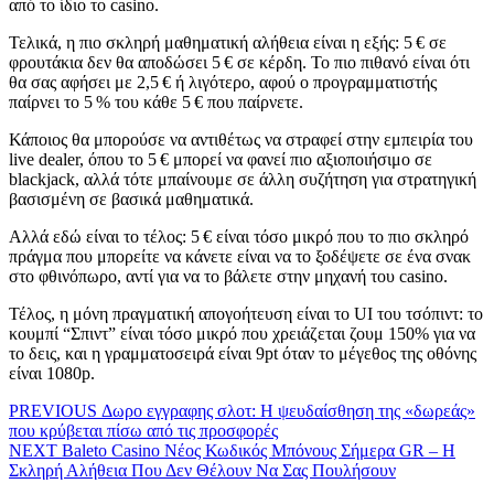
από το ίδιο το casino.
Τελικά, η πιο σκληρή μαθηματική αλήθεια είναι η εξής: 5 € σε
φρουτάκια δεν θα αποδώσει 5 € σε κέρδη. Το πιο πιθανό είναι ότι
θα σας αφήσει με 2,5 € ή λιγότερο, αφού ο προγραμματιστής
παίρνει το 5 % του κάθε 5 € που παίρνετε.
Κάποιος θα μπορούσε να αντιθέτως να στραφεί στην εμπειρία του
live dealer, όπου το 5 € μπορεί να φανεί πιο αξιοποιήσιμο σε
blackjack, αλλά τότε μπαίνουμε σε άλλη συζήτηση για στρατηγική
βασισμένη σε βασικά μαθηματικά.
Αλλά εδώ είναι το τέλος: 5 € είναι τόσο μικρό που το πιο σκληρό
πράγμα που μπορείτε να κάνετε είναι να το ξοδέψετε σε ένα σνακ
στο φθινόπωρο, αντί για να το βάλετε στην μηχανή του casino.
Τέλος, η μόνη πραγματική απογοήτευση είναι το UI του τσόπιντ: το
κουμπί “Σπιντ” είναι τόσο μικρό που χρειάζεται ζουμ 150% για να
το δεις, και η γραμματοσειρά είναι 9pt όταν το μέγεθος της οθόνης
είναι 1080p.
Πλοήγηση
Previous
PREVIOUS
Δωρο εγγραφης σλοτ: Η ψευδαίσθηση της «δωρεάς»
post:
που κρύβεται πίσω από τις προσφορές
άρθρων
Next
NEXT
Baleto Casino Νέος Κωδικός Μπόνους Σήμερα GR – Η
post:
Σκληρή Αλήθεια Που Δεν Θέλουν Να Σας Πουλήσουν