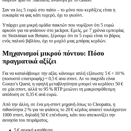
Σαν να λες 5 ευρώ στο πιάτο – το μόνο που κερδίζεις είναι η
ευκαιρία να φας κάτι τυχερό, όχι το γκούντ.
Υπάρχει μια μικρή ομάδα παικτών που νομίζουν ότι 5 ευρώ
αρκούν για να φτάσουν στο jackpot. Εμείς, με 7 χρόνια εμπειρίας
σε Stoiximan και Betano, ξέρουμε ότι το 5 ευρώ είναι το βάρος
ενός παλιού βιβλίου, όχι το μοχλό μιας μπάρας κερδών.
Μηχανισμοί μικρού πόντου: Πόσο
πραγματικά αξίζει
Για να καταλάβουμε την αξία, κάνουμε απλή εξίσωση: 5 € ÷ 10 %
(ποσοστό επιστροφής) = 0,5 € ανα σπιντ. Αν το παιχνίδι είναι
Gonzo’s Quest, η υψηλή μεταβλητότητα μπορεί να κερδίσει 50 €
σε μία σπιντ, αλλά το 95 % RTP μειώνει τη μακροπρόθεσμη
απόδοση σε 0,35 € ανά ευρώ.
Από την άλλη, σε ένα μη-σπιντ μηχανή όπως το Cleopatra, η
πιθανότητα 2 % για να φτάσεις το 20 € κέρδος απαιτεί τουλάχιστον
1000 σπιντ, δηλαδή 50 € επένδυση, κάτι που απεικονίζει την
ανοησία του πειράματος.
5 € αρχική κατάθεση