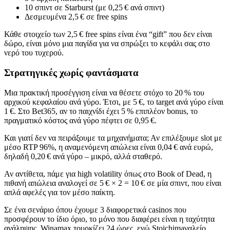
10 σπιντ σε Starburst (με 0,25 € ανά σπιντ)
Δεσμευμένα 2,5 € σε free spins
Κάθε στοιχείο των 2,5 € free spins είναι ένα “gift” που δεν είναι
δώρο, είναι μόνο μια παγίδα για να σπρώξει το κεφάλι σας στο
νερό του τυχερού.
Στρατηγικές χωρίς φαντάσματα
Μια πρακτική προσέγγιση είναι να θέσετε στόχο το 20 % του
αρχικού κεφαλαίου ανά γύρο. Έτσι, με 5 €, το target ανά γύρο είναι
1 €. Στο Bet365, αν το παιχνίδι έχει 5 % επιπλέον bonus, το
πραγματικό κόστος ανά γύρο πέφτει σε 0,95 €.
Και γιατί δεν να πειράξουμε τα μηχανήματα; Αν επιλέξουμε slot με
μέσο RTP 96%, η αναμενόμενη απώλεια είναι 0,04 € ανά ευρώ,
δηλαδή 0,20 € ανά γύρο – μικρό, αλλά σταθερό.
Αν αντίθετα, πάμε για high volatility όπως στο Book of Dead, η
πιθανή απώλεια αναλογεί σε 5 € × 2 = 10 € σε μία σπιντ, που είναι
απλά αφελές για τον μέσο παίκτη.
Σε ένα σενάριο όπου έχουμε 3 διαφορετικά casinos που
προσφέρουν το ίδιο όριο, το μόνο που διαφέρει είναι η ταχύτητα
ανάληψης. Winamax τουρκίζει 24 ώρες, ενώ Stoichimaγαλείο