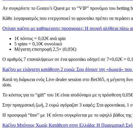
Αν συγκρίνετε το Gonzo’s Quest με το “VIP” προνόμιο του betting b
Κάθε λογαριασμός που ενεργοποιεί το φρουτάκι πρέπει να περάσει 
Ονλαιν καζινο με καθημερινες προσφορες: Η ψυχρή αλήθεια πίσω α
1€ πόντος = 0,02€ ανά spin
5 spins = 0,10€ συνολικό
Μέγιστη επιστροφή 2,5× (0,05€)
Ο αριθμός 7 επαναλήψεων σε ένα φρουτάκι οδηγεί σε 7×0,02€ = 0,1
Καζίνο με ελάχιστη κατάθεση 2 ευρώ: Σου δίνουν την «δωρεά» που 
Κατά τη διάρκεια ενός Live dealer session στο Bet365, η μέγιστη δ
slots.
Το κόστος για το “gift” του 1€ είναι ισοδύναμο με η πρόσθεση 0,05€
Στην πραγματική ζωή, 2 ευρώ αγόραζαν 3 καφές; Στα φρουτάκια, 1 ε
Η προσφορά “free” με 1€ πόντο συγκρίνεται με το υψηλό βάθος της τ
Καζίνο Μπόνους Χωρίς Κατάθεση στην Ελλάδα: Η Πραγματική Σχ