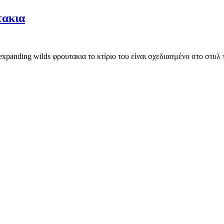
Απογοήτευ
καλυτερα
τακια
των
ρωμαικα
Στοίχων
Expanding
Wilds
φρουτακια