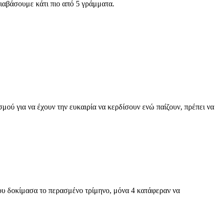
διαβάσουμε κάτι πιο από 5 γράμματα.