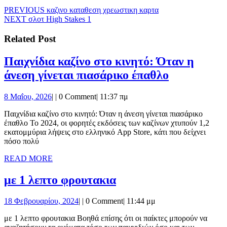
Πλοήγηση
Previous
PREVIOUS
καζινο καταθεση χρεωστικη καρτα
Next
post:
NEXT
σλοτ High Stakes 1
άρθρων
post:
Related Post
Παιχνίδια καζίνο στο κινητό: Όταν η
Παιχνίδια
άνεση γίνεται πιασάρικο έπαθλο
καζίνο
8
8 Μαΐου, 2026
|
|
0 Comment
|
11:37 πμ
στο
Μαΐου,
κινητό:
Παιχνίδια καζίνο στο κινητό: Όταν η άνεση γίνεται πιασάρικο
2026
έπαθλο Το 2024, οι φορητές εκδόσεις των καζίνων χτυπούν 1,2
Όταν
εκατομμύρια λήψεις στο ελληνικό App Store, κάτι που δείχνει
η
πόσο πολύ
άνεση
READ
READ MORE
MORE
γίνεται
με
με 1 λεπτο φρουτακια
πιασάρικο
1
έπαθλο
18
18 Φεβρουαρίου, 2024
|
|
0 Comment
|
11:44 μμ
λεπτο
Φεβρουαρίου,
φρουτακια
με 1 λεπτο φρουτακια Βοηθά επίσης ότι οι παίκτες μπορούν να
2024