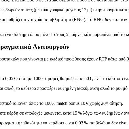
ες δωρεάν σπίνες (με τυπογραφικό μέγεθος 12 pt) στην πραγματικότητα
 και ρυθμίζει την τυχαία μεταβλητότητα (RNG). Το RNG δεν «σπάει»
είναι ένα σύστημα όπου μόνο 1 στους 5 παίρνει κάτι παραπάνω από το 
Πραγματικά Λειτουργούν
 φρουτακιών που γίνονται με κωδικό προώθησης έχουν RTP κάτω από 
 0,05 €· έτσι με 1000 στροφές θα μαζέψετε 50 €, ενώ το κόστος είναι
ίναι απλό, το δεύτερο προσφέρει αυξημένη διακύμανση αλλά το ρυθμό 
αστικό rollover, όπως το 100% match bonus 10 € χωρίς 20× αίτηση.
ρετε κέρδη σε αποδοχές μειώνεται κατα 15 % λόγω των αυξημένων αν
 πραγματική πιθανότητα να κερδίσει είναι 0,03 %· τα βελάκια δεν είνα