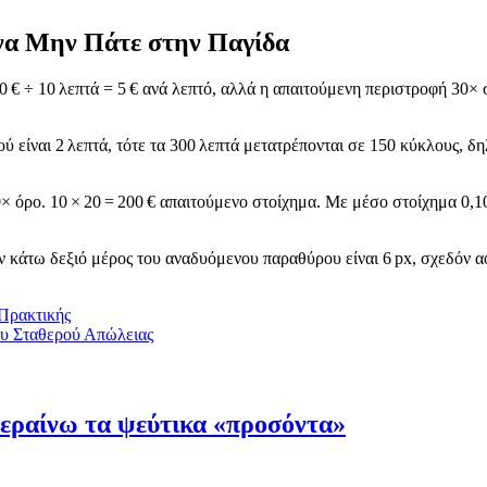
να Μην Πάτε στην Παγίδα
0 € ÷ 10 λεπτά = 5 € ανά λεπτό, αλλά η απαιτούμενη περιστροφή 30× 
ύ είναι 2 λεπτά, τότε τα 300 λεπτά μετατρέπονται σε 150 κύκλους, δ
 όρο. 10 × 20 = 200 € απαιτούμενο στοίχημα. Με μέσο στοίχημα 0,10 
ον κάτω δεξιό μέρος του αναδυόμενου παραθύρου είναι 6 px, σχεδόν α
Πρακτικής
ου Σταθερού Απώλειας
Το
Ξεραίνω τα ψεύτικα «προσόντα»
καλύτερο
καζίνο