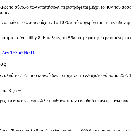
μως το σύνολο των απαιτήσεων περιστρέφεται μέχρι το 40× του ποσού.
σετε.
 € σε κάθε 10 € που παίζετε. Το 10 % αυτό συγκρίνεται με την αδυνα
ότητα με Volatility 8. Επιπλέον, το 8 % της μέγιστης κερδισμένης σε
ς Δεν Τολμά Να Πει
ος
, αλλά το 75 % του κοινού δεν πετυχαίνει το ελάχιστο γύρισμα 25×. 
ι σε 31,6 %.
φές, το κόστος είναι 2,5 €· η πιθανότητα να κερδίσει κανείς πάνω από 
ις. Ένα επίπεδο 5 σε ένα site σημαίνει 1 000 € σε ποντάρισμα, ενώ τ