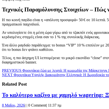
Τεχνικές Παραμόλυνσης Στοιχείων – Πώς 
Η πιο κοινή παγίδα είναι η «απόλυτη προσφορά» 50 € σε 10 λεπτά. 5
πραγματικού παιχνιδιού.
Αν υπολογίσετε ότι η μέση ώρα γύρω από το τζακπότ ενός φρουτακιο
κερδισμένες στιγμές είναι σαν το 1 % της συνολικής διάρκειας.
Ένα άλλο ραγδαίο παράδειγμα: το bonus “VIP” 10 % επιπλέον με 20×
ότι το bonus δεν φτάνει καθόλου.
Τέλος, η πιο άσχημη UI λεπτομέρεια: το μικρό εικονίδιο “close” στ
διαφημιστικού banner.
Πλοήγηση
Previous
PREVIOUS
Φρουτάκια ζώα με λεφτά: Η κωμωδία της Μάρκετινγκ 
Next
post:
NEXT
Φρουτάκια Υψηλής Διακυμάνσης Ελληνικά: Η Δωροδοκία τ
άρθρων
post:
Related Post
Το καλύτερο καζίνο με χαμηλό wagering: 
8
8 Μαΐου, 2026
|
|
0 Comment
|
11:37 πμ