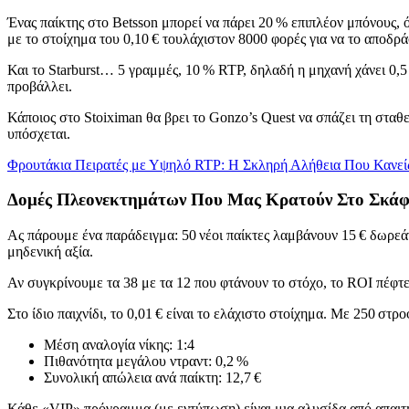
Ένας παίκτης στο Betsson μπορεί να πάρει 20 % επιπλέον μπόνους, ό
με το στοίχημα του 0,10 € τουλάχιστον 8000 φορές για να το αποδρά
Και το Starburst… 5 γραμμές, 10 % RTP, δηλαδή η μηχανή χάνει 0,5
προβάλλει.
Κάποιος στο Stoiximan θα βρει το Gonzo’s Quest να σπάζει τη σταθερ
υπόσχεται.
Φρουτάκια Πειρατές με Υψηλό RTP: Η Σκληρή Αλήθεια Που Κανεί
Δομές Πλεονεκτημάτων Που Μας Κρατούν Στο Σκάφ
Ας πάρουμε ένα παράδειγμα: 50 νέοι παίκτες λαμβάνουν 15 € δωρεάν
μηδενική αξία.
Αν συγκρίνουμε τα 38 με τα 12 που φτάνουν το στόχο, το ROI πέφτε
Στο ίδιο παιχνίδι, το 0,01 € είναι το ελάχιστο στοίχημα. Με 250 στρο
Μέση αναλογία νίκης: 1:4
Πιθανότητα μεγάλου ντραντ: 0,2 %
Συνολική απώλεια ανά παίκτη: 12,7 €
Κάθε «VIP» πρόγραμμα (με εντύπωση) είναι μια αλυσίδα από απαιτήσε