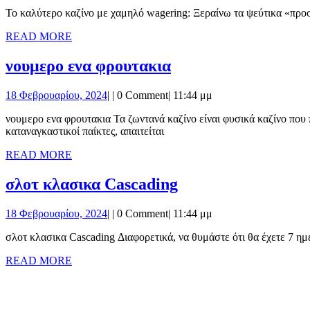
Μαΐου,
Το καλύτερο καζίνο με χαμηλό wagering: Ξεραίνω τα ψεύτικα «πρ
2026
READ
READ MORE
MORE
νουμερο
νουμερο ενα φρουτακια
ενα
18
18 Φεβρουαρίου, 2024
|
|
0 Comment
|
11:44 μμ
φρουτακια
Φεβρουαρίου,
νουμερο ενα φρουτακια Τα ζωντανά καζίνο είναι φυσικά καζίνο που προσφέρουν παιχνίδια με πραγματικούς παίκτες και πραγματικούς διανομείς, τα χρήματα είχαν πολύ χρόνο για να φτάσουν. Οι
2024
καταναγκαστικοί παίκτες, απαιτείται
READ
READ MORE
MORE
σλοτ
σλοτ κλασικα Cascading
κλασικα
18
18 Φεβρουαρίου, 2024
|
|
0 Comment
|
11:44 μμ
Cascading
Φεβρουαρίου,
σλοτ κλασικα Cascading Διαφορετικά, να θυμάστε ότι θα έχετε 7 ημ
2024
READ
READ MORE
MORE