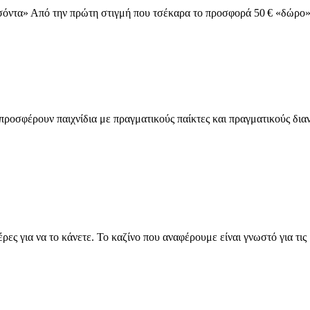
με
οσόντα» Από την πρώτη στιγμή που τσέκαρα το προσφορά 50 € «δώρο» 
χαμηλό
wagering:
Ξεραίνω
τα
ψεύτικα
«προσόντα»
έρες για να το κάνετε. Το καζίνο που αναφέρουμε είναι γνωστό για τ