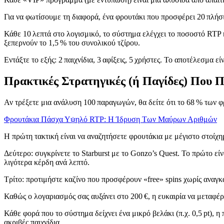
Για να φωτίσουμε τη διαφορά, ένα φρουτάκι που προσφέρει 20 πλήσι
Κάθε 10 λεπτά στο λογισμικό, το σύστημα ελέγχει το ποσοστό RTP
ξεπερνούν το 1,5 % του συνολικού τζίρου.
Εντάξτε το εξής: 2 παιχνίδια, 3 αφίξεις, 5 χρήστες. Το αποτέλεσμα 
Πρακτικές Στρατηγικές (ή Παγίδες) Που 
Αν τρέξετε μια ανάλυση 100 παραγωγών, θα δείτε ότι το 68 % των
Φρουτάκια Πάσχα Υψηλό RTP: Η Ίδρυση Των Μαύρων Αριθμών
Η πρώτη τακτική είναι να αναζητήσετε φρουτάκια με μέγιστο στοίχημα
Δεύτερο: συγκρίνετε το Starburst με το Gonzo’s Quest. Το πρώτο ε
λιγότερα κέρδη ανά λεπτό.
Τρίτο: προτιμήστε καζίνο που προσφέρουν «free» spins χωρίς αναγκ
Καθώς ο λογαριασμός σας αυξάνει στο 200 €, η ευκαιρία να μεταφέ
Κάθε φορά που το σύστημα δείχνει ένα μικρό βελάκι (π.χ. 0,5 pt), η
ακριβές παιχνίδια.