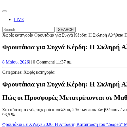
Skip
to
Open
content
Button
Skip
LIVE
to
CLOSE
Search
content
BUTTON
for:
Χωρίς κατηγορία
Φρουτάκια για Συχνά Κέρδη: Η Σκληρή Αλήθεια Π
Φρουτάκια για Συχνά Κέρδη: Η Σκληρή Αλ
8
8 Μαΐου, 2026
|
|
0 Comment
|
11:37 πμ
Μαΐου,
2026
Categories:
Χωρίς κατηγορία
Φρουτάκια για Συχνά Κέρδη: Η Σκληρή Αλ
Πώς οι Προσφορές Μετατρέπονται σε Μαθ
Στο σύστημα ενός τυχερού κυπέλλου, 2 % των παικτών βλέπουν ένα «g
93,5 %.
Φρουτάκια με XWays 2026: Η Απόλυτη Κατάπτωση του “Δωρεά” Μ