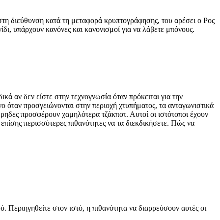
 στη διεύθυνση κατά τη μεταφορά κρυπτογράφησης, του αρέσει ο Ρος
νίδι, υπάρχουν κανόνες και κανονισμοί για να λάβετε μπόνους.
ικά αν δεν είστε στην τεχνογνωσία όταν πρόκειται για την
νο όταν προσγειώνονται στην περιοχή χτυπήματος, τα ανταγωνιστικά
έρηδες προσφέρουν χαμηλότερα τζάκποτ. Αυτοί οι ιστότοποι έχουν
ε επίσης περισσότερες πιθανότητες να τα διεκδικήσετε. Πώς να
ύ. Περιηγηθείτε στον ιστό, η πιθανότητα να διαρρεύσουν αυτές οι