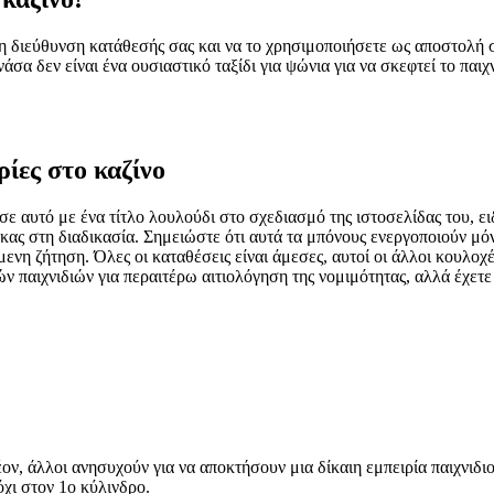
 τη διεύθυνση κατάθεσής σας και να το χρησιμοποιήσετε ως αποστολή
σα δεν είναι ένα ουσιαστικό ταξίδι για ψώνια για να σκεφτεί το παιχ
ρίες στο καζίνο
 αυτό με ένα τίτλο λουλούδι στο σχεδιασμό της ιστοσελίδας του, ειδ
κας στη διαδικασία. Σημειώστε ότι αυτά τα μπόνους ενεργοποιούν μό
η ζήτηση. Όλες οι καταθέσεις είναι άμεσες, αυτοί οι άλλοι κουλοχ
ρών παιχνιδιών για περαιτέρω αιτιολόγηση της νομιμότητας, αλλά έχετ
ν, άλλοι ανησυχούν για να αποκτήσουν μια δίκαιη εμπειρία παιχνιδιο
όχι στον 1ο κύλινδρο.