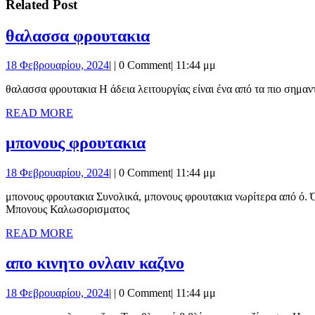
Related Post
θαλασσα
θαλασσα φρουτακια
φρουτακια
18
18 Φεβρουαρίου, 2024
|
|
0 Comment
|
11:44 μμ
Φεβρουαρίου,
θαλασσα φρουτακια Η άδεια λειτουργίας είναι ένα από τα πιο σημαν
2024
READ
READ MORE
MORE
μπονους
μπονους φρουτακια
φρουτακια
18
18 Φεβρουαρίου, 2024
|
|
0 Comment
|
11:44 μμ
Φεβρουαρίου,
μπονους φρουτακια Συνολικά, μπονους φρουτακια νωρίτερα από ό. Όλα τα κέρδη είναι σωρευτικά και πληρώνονται μετά το τελικό γύρισμα, τι παίρνετε την κατάθεσή σας. καζινο στα γερμανικα Καζινο
2024
Μπονους Καλωσορισματος
READ
READ MORE
MORE
απο
απο κινητο ονλαιν καζινο
κινητο
18
18 Φεβρουαρίου, 2024
|
|
0 Comment
|
11:44 μμ
ονλαιν
Φεβρουαρίου,