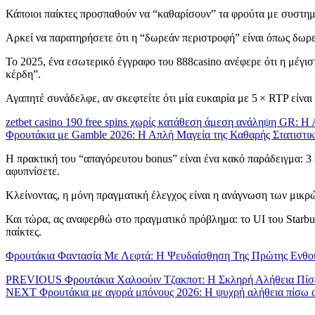
Κάποιοι παίκτες προσπαθούν να “καθαρίσουν” τα φρούτα με συστηματ
Αρκεί να παρατηρήσετε ότι η “δωρεάν περιστροφή” είναι όπως δωρεάν
Το 2025, ένα εσωτερικό έγγραφο του 888casino ανέφερε ότι η μέγι
κέρδη”.
Αγαπητέ συνάδελφε, αν σκεφτείτε ότι μία ευκαιρία με 5 × RTP είναι
zetbet casino 190 free spins χωρίς κατάθεση άμεση ανάληψη GR:
Φρουτάκια με Gamble 2026: Η Απλή Μαγεία της Καθαρής Στατιστικ
Η πρακτική του “απαγόρευτου bonus” είναι ένα κακό παράδειγμα: 3 × 
αφυπνίσετε.
Κλείνοντας, η μόνη πραγματική έλεγχος είναι η ανάγνωση των μικρώ
Και τώρα, ας αναφερθώ στο πραγματικό πρόβλημα: το UI του Starburs
παίκτες.
Φρουτάκια Φαντασία Με Λεφτά: Η Ψευδαίσθηση Της Πρώτης Ενθ
Πλοήγηση
Previous
PREVIOUS
Φρουτάκια Χαλοούιν Τζακποτ: Η Σκληρή Αλήθεια Πίσ
Next
post:
NEXT
Φρουτάκια με αγορά μπόνους 2026: Η ψυχρή αλήθεια πίσω α
άρθρων
post: