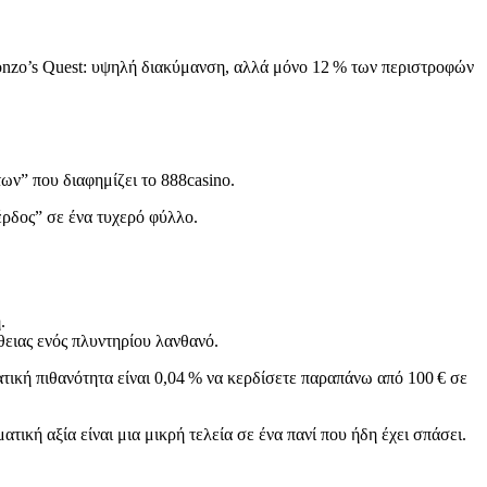
ο Gonzo’s Quest: υψηλή διακύμανση, αλλά μόνο 12 % των περιστροφών
ν” που διαφημίζει το 888casino.
έρδος” σε ένα τυχερό φύλλο.
.
θειας ενός πλυντηρίου λανθανό.
ική πιθανότητα είναι 0,04 % να κερδίσετε παραπάνω από 100 € σε
ική αξία είναι μια μικρή τελεία σε ένα πανί που ήδη έχει σπάσει.