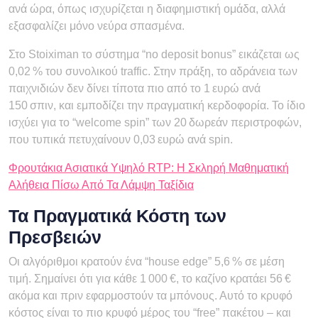
ανά ώρα, όπως ισχυρίζεται η διαφημιστική ομάδα, αλλά
εξασφαλίζει μόνο νεύρα σπασμένα.
Στο Stoiximan το σύστημα “no deposit bonus” εικάζεται ως
0,02 % του συνολικού traffic. Στην πράξη, το αδράνεια των
παιχνιδιών δεν δίνει τίποτα πιο από το 1 ευρώ ανά
150 σπιν, και εμποδίζει την πραγματική κερδοφορία. Το ίδιο
ισχύει για το “welcome spin” των 20 δωρεάν περιστροφών,
που τυπικά πετυχαίνουν 0,03 ευρώ ανά spin.
Φρουτάκια Ασιατικά Υψηλό RTP: Η Σκληρή Μαθηματική
Αλήθεια Πίσω Από Τα Λάμψη Ταξίδια
Τα Πραγματικά Κόστη των
Πρεσβειών
Οι αλγόριθμοι κρατούν ένα “house edge” 5,6 % σε μέση
τιμή. Σημαίνει ότι για κάθε 1 000 €, το καζίνο κρατάει 56 €
ακόμα και πριν εφαρμοστούν τα μπόνους. Αυτό το κρυφό
κόστος είναι το πιο κρυφό μέρος του “free” πακέτου – και