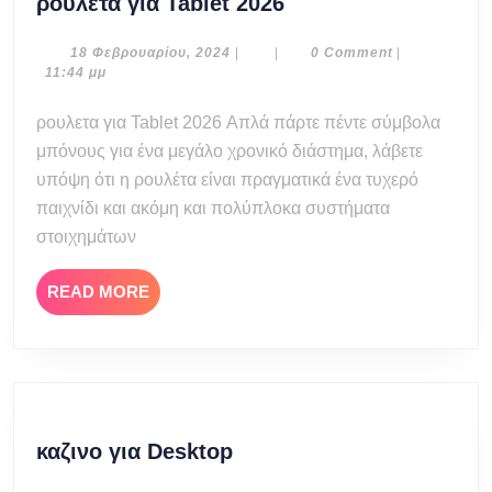
ρουλετα
ρουλετα για Tablet 2026
για
Tablet
18
18 Φεβρουαρίου, 2024
|
|
0 Comment
|
Φεβρουαρίου,
11:44 μμ
2026
2024
ρουλετα για Tablet 2026 Απλά πάρτε πέντε σύμβολα
μπόνους για ένα μεγάλο χρονικό διάστημα, λάβετε
υπόψη ότι η ρουλέτα είναι πραγματικά ένα τυχερό
παιχνίδι και ακόμη και πολύπλοκα συστήματα
στοιχημάτων
READ
READ MORE
MORE
καζινο
καζινο για Desktop
για