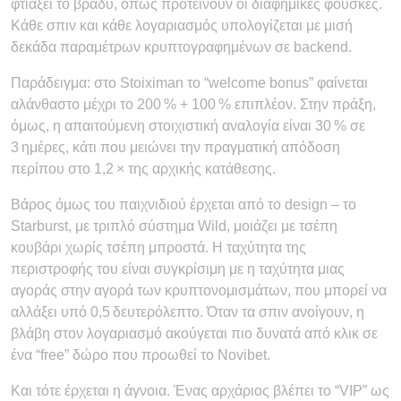
φτιάξει το βράδυ, όπως προτείνουν οι διαφημικές φούσκες.
Κάθε σπιν και κάθε λογαριασμός υπολογίζεται με μισή
δεκάδα παραμέτρων κρυπτογραφημένων σε backend.
Παράδειγμα: στο Stoiximan το “welcome bonus” φαίνεται
αλάνθαστο μέχρι το 200 % + 100 % επιπλέον. Στην πράξη,
όμως, η απαιτούμενη στοιχιστική αναλογία είναι 30 % σε
3 ημέρες, κάτι που μειώνει την πραγματική απόδοση
περίπου στο 1,2 × της αρχικής κατάθεσης.
Βάρος όμως του παιχνιδιού έρχεται από το design – το
Starburst, με τριπλό σύστημα Wild, μοιάζει με τσέπη
κουβάρι χωρίς τσέπη μπροστά. Η ταχύτητα της
περιστροφής του είναι συγκρίσιμη με η ταχύτητα μιας
αγοράς στην αγορά των κρυπτονομισμάτων, που μπορεί να
αλλάξει υπό 0,5 δευτερόλεπτο. Όταν τα σπιν ανοίγουν, η
βλάβη στον λογαριασμό ακούγεται πιο δυνατά από κλικ σε
ένα “free” δώρο που προωθεί το Novibet.
Και τότε έρχεται η άγνοια. Ένας αρχάριος βλέπει το “VIP” ως