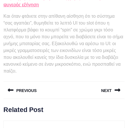
ψυγερός εξήγηση
Και όταν φτάνετε στην απίθανη αίσθηση ότι το σύστημα
“σας αγαπάει”, θυμηθείτε το λεπτό UI του slot όπου η
πλατφόρμα βάφει το κουμπί “spin” σε χρώμα γκρι τόσο
αχνό, που το μόνο που μπορείτε να διαβάσετε είναι το σήμα
μνήμης μπαταρίας σας. Εξακολουθώ να αρέσω το UI: οι
μικρές γραμματοσειρές των εικονιδίων είναι τόσο μικρές
που ακολουθεί κανείς την ίδια δυσκολία με το να διαβάζει
κανονικό κείμενο σε έναν μικροσκόπιο, ενώ προσπαθεί να
παίζει.
Πλοήγηση
PREVIOUS
NEXT
άρθρων
Previous
Next
Related Post
post:
post: