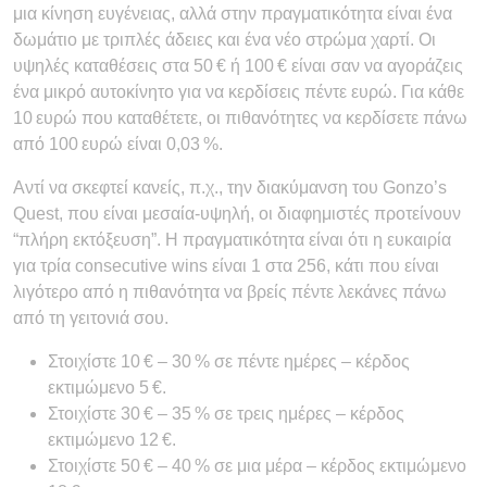
μια κίνηση ευγένειας, αλλά στην πραγματικότητα είναι ένα
δωμάτιο με τριπλές άδειες και ένα νέο στρώμα χαρτί. Οι
υψηλές καταθέσεις στα 50 € ή 100 € είναι σαν να αγοράζεις
ένα μικρό αυτοκίνητο για να κερδίσεις πέντε ευρώ. Για κάθε
10 ευρώ που καταθέτετε, οι πιθανότητες να κερδίσετε πάνω
από 100 ευρώ είναι 0,03 %.
Αντί να σκεφτεί κανείς, π.χ., την διακύμανση του Gonzo’s
Quest, που είναι μεσαία‑υψηλή, οι διαφημιστές προτείνουν
“πλήρη εκτόξευση”. Η πραγματικότητα είναι ότι η ευκαιρία
για τρία consecutive wins είναι 1 στα 256, κάτι που είναι
λιγότερο από η πιθανότητα να βρείς πέντε λεκάνες πάνω
από τη γειτονιά σου.
Στοιχίστε 10 € – 30 % σε πέντε ημέρες – κέρδος
εκτιμώμενο 5 €.
Στοιχίστε 30 € – 35 % σε τρεις ημέρες – κέρδος
εκτιμώμενο 12 €.
Στοιχίστε 50 € – 40 % σε μια μέρα – κέρδος εκτιμώμενο