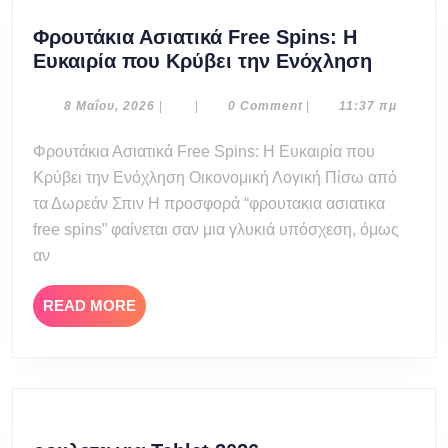
Φρουτάκια Ασιατικά Free Spins: Η
Φρουτά
Ευκαιρία που Κρύβει την Ενόχληση
Ασιατικ
Free
8
8 Μαΐου, 2026
|
|
0 Comment
|
11:37 πμ
Μαΐου,
Spins:
2026
Φρουτάκια Ασιατικά Free Spins: Η Ευκαιρία που
Η
Κρύβει την Ενόχληση Οικονομική Λογική Πίσω από
Ευκαιρί
που
τα Δωρεάν Σπιν Η προσφορά “φρουτακια ασιατικα
Κρύβει
free spins” φαίνεται σαν μια γλυκιά υπόσχεση, όμως
την
αν
Ενόχλη
READ
READ MORE
MORE