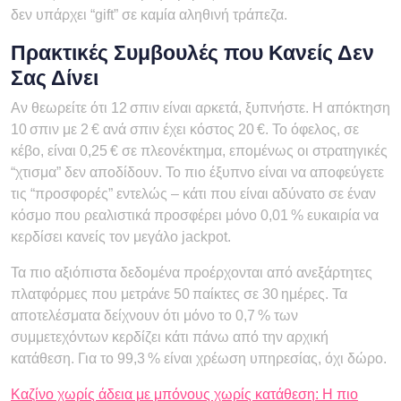
δεν υπάρχει “gift” σε καμία αληθινή τράπεζα.
Πρακτικές Συμβουλές που Κανείς Δεν
Σας Δίνει
Αν θεωρείτε ότι 12 σπιν είναι αρκετά, ξυπνήστε. Η απόκτηση
10 σπιν με 2 € ανά σπιν έχει κόστος 20 €. Το όφελος, σε
κέβο, είναι 0,25 € σε πλεονέκτημα, επομένως οι στρατηγικές
“χτισμα” δεν αποδίδουν. Το πιο έξυπνο είναι να αποφεύγετε
τις “προσφορές” εντελώς – κάτι που είναι αδύνατο σε έναν
κόσμο που ρεαλιστικά προσφέρει μόνο 0,01 % ευκαιρία να
κερδίσει κανείς τον μεγάλο jackpot.
Τα πιο αξιόπιστα δεδομένα προέρχονται από ανεξάρτητες
πλατφόρμες που μετράνε 50 παίκτες σε 30 ημέρες. Τα
αποτελέσματα δείχνουν ότι μόνο το 0,7 % των
συμμετεχόντων κερδίζει κάτι πάνω από την αρχική
κατάθεση. Για το 99,3 % είναι χρέωση υπηρεσίας, όχι δώρο.
Καζίνο χωρίς άδεια με μπόνους χωρίς κατάθεση: Η πιο