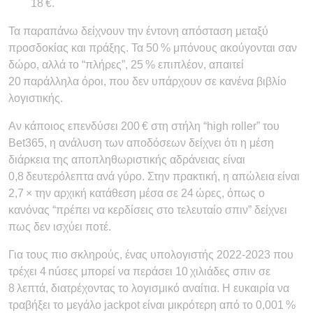
18 €.
Τα παραπάνω δείχνουν την έντονη απόσταση μεταξύ
προσδοκίας και πράξης. Τα 50 % μπόνους ακούγονται σαν
δώρο, αλλά το “πλήρες”, 25 % επιπλέον, απαιτεί
20 παράλληλα όροι, που δεν υπάρχουν σε κανένα βιβλίο
λογιστικής.
Αν κάποιος επενδύσει 200 € στη στήλη “high roller” του
Bet365, η ανάλυση των αποδόσεων δείχνει ότι η μέση
διάρκεια της αποπληθωριστικής αδράνειας είναι
0,8 δευτερόλεπτα ανά γύρο. Στην πρακτική, η απώλεια είναι
2,7 × την αρχική κατάθεση μέσα σε 24 ώρες, όπως ο
κανόνας “πρέπει να κερδίσεις στο τελευταίο σπιν” δείχνει
πως δεν ισχύει ποτέ.
Για τους πιο σκληρούς, ένας υπολογιστής 2022‑2023 που
τρέχει 4 núσες μπορεί να περάσει 10 χιλιάδες σπιν σε
8 λεπτά, διατρέχοντας το λογισμικό αναίτια. Η ευκαιρία να
τραβήξει το μεγάλο jackpot είναι μικρότερη από το 0,001 %