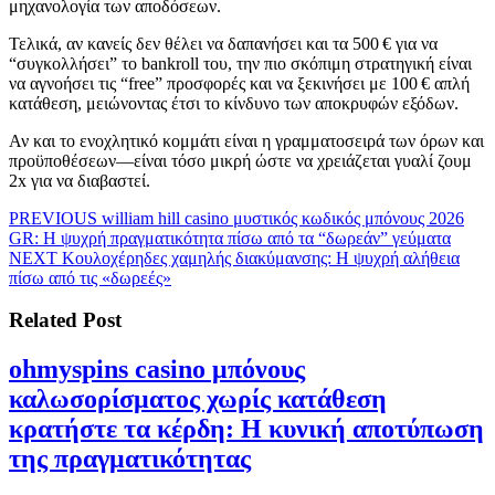
μηχανολογία των αποδόσεων.
Τελικά, αν κανείς δεν θέλει να δαπανήσει και τα 500 € για να
“συγκολλήσει” το bankroll του, την πιο σκόπιμη στρατηγική είναι
να αγνοήσει τις “free” προσφορές και να ξεκινήσει με 100 € απλή
κατάθεση, μειώνοντας έτσι το κίνδυνο των αποκρυφών εξόδων.
Αν και το ενοχλητικό κομμάτι είναι η γραμματοσειρά των όρων και
προϋποθέσεων—είναι τόσο μικρή ώστε να χρειάζεται γυαλί ζουμ
2x για να διαβαστεί.
Πλοήγηση
Previous
PREVIOUS
william hill casino μυστικός κωδικός μπόνους 2026
post:
GR: Η ψυχρή πραγματικότητα πίσω από τα “δωρεάν” γεύματα
άρθρων
Next
NEXT
Κουλοχέρηδες χαμηλής διακύμανσης: Η ψυχρή αλήθεια
post:
πίσω από τις «δωρεές»
Related Post
ohmyspins casino μπόνους
καλωσορίσματος χωρίς κατάθεση
κρατήστε τα κέρδη: Η κυνική αποτύπωση
ohmyspins
της πραγματικότητας
casino