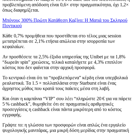
προβλεπόμενη απόδοση είναι 0,6× στην πραγματικότητα, όχι 1,2×
όπως διαφημίζεται.
Μπόνους 300% Πρώτη Κατάθεση Καζίνο: Η Ματιά του Σκληρού
Ποντικιού
Κάθε 0,7% προμήθεια που προστίθεται στο τέλος μιας session
μετατρέπεται σε 2,1% ετήσια απώλεια στην ισορροπία των
κεφαλαίων.
Αν προσθέσετε τα 2,5% έξοδα υπηρεσίας της Unibet με τα 1,8%
“δωρεάν spin” χρεώσεις, τελικά καταλήγετε με 4,3% επιπλέον
κόστος που δεν φαίνεται στην αρχική προσφορά.
Το κεντρικό είναι ότι τα “προβλεπόμενα” κέρδη είναι υπερβολικά
ρεαλιστικά. Τα 1.5 × πολλαπλάσια στην Starburst είναι ένας
άχρηστος μύθος που κρατά τους παίκτες μέσα στη λαβή.
Και όταν η καμπάνια “VIP” σου λέει “πληρώστε 20 € για να πάρετε
5 % cashback”, θυμηθείτε ότι σε πραγματικές αριθμητικές
προσεγγίσεις η cashback είναι πάντα μικρότερη από το κόστος
εγγραφής.
Γράψτε το: η γλώσσα των προσφορών είναι απλώς ένα εργαλείο
ψυχολογικής μανιτάρας, μια μικρή δόση μερίδας στην πραγματική