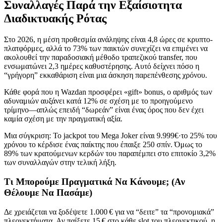
Συναλλαγές Παρά την Εξαίσιοτητα
Διαδικτυακής Ρότας
Στο 2026, η μέση προθεσμία ανάληψης είναι 4,8 ώρες σε κρυπτο-
πλατφόρμες, αλλά το 73% των παικτών συνεχίζει να επιμένει να
ακολουθεί την παραδοσιακή μέθοδο τραπεζικού transfer, που
ενσωματώνει 2,3 ημέρες καθυστέρησης. Αυτό δείχνει πόσο η
“γρήγορη” εκκαθάριση είναι μια άσκηση παρεπένθεσης χρόνου.
Κάθε φορά που η Wazdan προσφέρει «gift» bonus, ο αριθμός των
αδυναμιών αυξάνει κατά 12% σε σχέση με το προηγούμενο
τρίμηνο—απλώς επειδή “δωρεάν” είναι ένας όρος που δεν έχει
καμία σχέση με την πραγματική αξία.
Μια σύγκριση: Το jackpot του Mega Joker είναι 9.999€·το 25% του
χρόνου το κέρδισε ένας παίκτης που έπαιξε 250 σπίν. Όμως το
89% των κρατούμενων κερδών του παραπέμπει στο επιτοκίο 3,2%
των συναλλαγών στην τελική λήξη.
Τι Μπορούμε Πραγματικά Να Κάνουμε; (Αν
Θέλουμε Να Πασάμε)
Δε χρειάζεται να ξοδέψετε 1.000 € για να “δειτε” τα “προνομιακά”
πλεονεκτήματα. Αν παίξετε 15 € στο κάθε slot του πλεονεκτικού, η