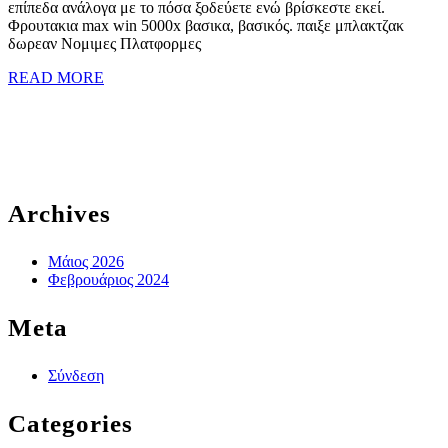
επίπεδα ανάλογα με το πόσα ξοδεύετε ενώ βρίσκεστε εκεί.
Φρουτακια max win 5000x βασικα, βασικός. παιξε μπλακτζακ
δωρεαν Νομιμες Πλατφορμες
READ
READ MORE
MORE
Archives
Μάιος 2026
Φεβρουάριος 2024
Meta
Σύνδεση
Categories