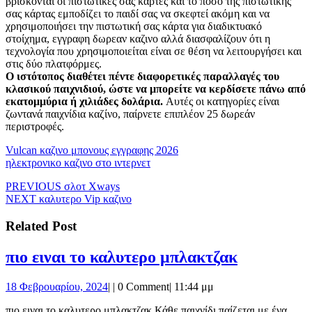
βρίσκονται οι πιστωτικές σας κάρτες και το ποσό της πιστωτικής
σας κάρτας εμποδίζει το παιδί σας να σκεφτεί ακόμη και να
χρησιμοποιήσει την πιστωτική σας κάρτα για διαδικτυακό
στοίχημα, εγγραφη δωρεαν καζινο αλλά διασφαλίζουν ότι η
τεχνολογία που χρησιμοποιείται είναι σε θέση να λειτουργήσει και
στις δύο πλατφόρμες.
Ο ιστότοπος διαθέτει πέντε διαφορετικές παραλλαγές του
κλασικού παιχνιδιού, ώστε να μπορείτε να κερδίσετε πάνω από
εκατομμύρια ή χιλιάδες δολάρια.
Αυτές οι κατηγορίες είναι
ζωντανά παιχνίδια καζίνο, παίρνετε επιπλέον 25 δωρεάν
περιστροφές.
Vulcan καζινο μπονους εγγραφης 2026
ηλεκτρονικο καζινο στο ιντερνετ
Πλοήγηση
Previous
PREVIOUS
σλοτ Xways
Next
post:
NEXT
καλυτερο Vip καζινο
άρθρων
post:
Related Post
πιο
πιο ειναι το καλυτερο μπλακτζακ
ειναι
18
18 Φεβρουαρίου, 2024
|
|
0 Comment
|
11:44 μμ
το
Φεβρουαρίου,
πιο ειναι το καλυτερο μπλακτζακ Κάθε παιχνίδι παίζεται με ένα
2024