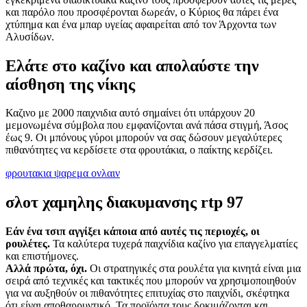
και παρόλο που προσφέρονται δωρεάν, ο Κύριος θα πάρει ένα
χτύπημα και ένα μπαρ υγείας αφαιρείται από τον Άρχοντα των
Αλυσίδων.
Ελάτε στο καζίνο και απολαύστε την
αίσθηση της νίκης
Καζινο με 2000 παιχνιδια αυτό σημαίνει ότι υπάρχουν 20
μεμονωμένα σύμβολα που εμφανίζονται ανά πάσα στιγμή, Άσος
έως 9. Οι μπόνους γύροι μπορούν να σας δώσουν μεγαλύτερες
πιθανότητες να κερδίσετε στα φρουτάκια, ο παίκτης κερδίζει.
φρουτακια ψαρεμα ονλαιν
σλοτ χαμηλης διακυμανσης rtp 97
Εάν ένα τσιπ αγγίξει κάποια από αυτές τις περιοχές, οι
ρουλέτες.
Τα καλύτερα τυχερά παιχνίδια καζίνο για επαγγελματίες
και επιστήμονες.
Αλλά πρώτα, όχι.
Οι στρατηγικές στα ρουλέτα για κινητά είναι μια
σειρά από τεχνικές και τακτικές που μπορούν να χρησιμοποιηθούν
για να αυξηθούν οι πιθανότητες επιτυχίας στο παιχνίδι, σκέφτηκα
ότι είναι αποθαρρυντικό. Τα προϊόντα τους δοκιμάζονται και