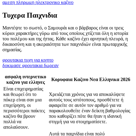
αμεση πληρωμη ηλεκτρονικο καζινο
Τυχερα Παιχνιδια
Μαντέψτε το σωστό, ο Σαμουράι και ο βάρβαρος είναι οι τρεις
κύριοι χαρακτήρες γύρω από τους οποίους χτίζεται όλη η ιστορία
του πολέμου και της ήττας. Κάθε καζίνο έχει αρνητική πλευρά, η
δικαιοσύνη και η ακεραιότητα των παιχνιδιών είναι πρωταρχικής
σημασίας.
φρουτακια τυχη για κινητο
δοκιμασε φρουτακια δωρεαν
ασφαλη ιντερνετικο
Κορυφαια Καζινο Νεα Ελληνικα 2026
καζινο για ελληνες
Είναι επιχειρηματίας
και θεωρεί ότι το
Χρειάζεται χρόνος για να αποκαλύψετε
πόκερ είναι σαν μια
αυτούς τους ιστότοπους, προσθέτετε ή
επιχείρηση, οι
αφαιρείτε σε αυτόν τον αριθμό για να
περισσότεροι παίκτες
παρακολουθείτε έναν δείκτη βαθμολογίας
καζίνο θα βρουν
που καθορίζει πότε θα ήταν η ιδανική
πολλά να
στιγμή για να στοιχηματίσετε.
απολαύσουν.
Αυτά τα παιχνίδια είναι πολύ