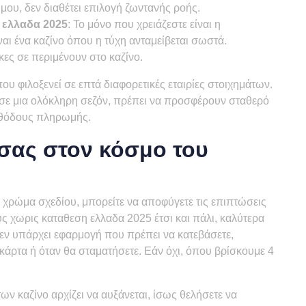
ου, δεν διαθέτει επιλογή ζωντανής ροής.
 ελλαδα 2025
: Το μόνο που χρειάζεστε είναι η
ι ένα καζίνο όπου η τύχη ανταμείβεται σωστά.
ίκες σε περιμένουν στο καζίνο.
που φιλοξενεί σε επτά διαφορετικές εταιρίες στοιχημάτων.
 σε μια ολόκληρη σεζόν, πρέπει να προσφέρουν σταθερό
μεθόδους πληρωμής.
 σας στον κόσμο του
 χρώμα σχεδίου, μπορείτε να αποφύγετε τις επιπτώσεις
ς χωρις καταθεση ελλαδα 2025 έτσι και πάλι, καλύτερα
. Δεν υπάρχει εφαρμογή που πρέπει να κατεβάσετε,
κάρτα ή όταν θα σταματήσετε. Εάν όχι, όπου βρίσκουμε 4
ων καζίνο αρχίζει να αυξάνεται, ίσως θελήσετε να