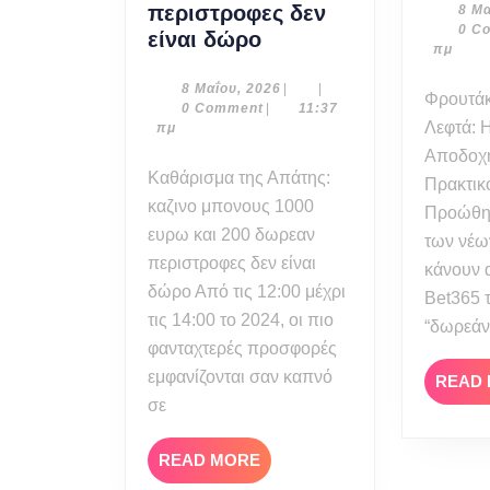
περιστροφες δεν
8 Μα
0 C
Καθάρισμα
είναι δώρο
πμ
της
Απάτης:
8
8 Μαΐου, 2026
|
|
Φρουτάκια Βικινγκ με
Μαΐου,
0 Comment
|
11:37
καζινο
Λεφτά: Η
2026
πμ
μπονους
Αποδοχή
1000
Καθάρισμα της Απάτης:
Πρακτικό
ευρω
καζινο μπονους 1000
Προώθη
και
ευρω και 200 δωρεαν
των νέω
200
περιστροφες δεν είναι
κάνουν 
δωρεαν
δώρο Από τις 12:00 μέχρι
περιστροφες
Bet365 
τις 14:00 το 2024, οι πιο
δεν
“δωρεάν
φανταχτερές προσφορές
είναι
εμφανίζονται σαν καπνό
δώρο
READ
σε
READ
READ MORE
MORE