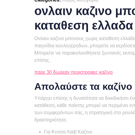
ονλαιν καζινο μπ
καταθεση ελλαδα
Ονλαιν καζινο μπονους χωρις καταθεση ελλαδα
παιχνίδια κουλοχέρηδων, μπορείτε να κερδίσετε
Μπορείτε να παρακολουθήσετε ζωντανές εκπομπ
επίσης.
παρε 30 δωρεαν περιστροφες καζινο
Απολαύστε τα καζίνο 
Υπάρχει επίσης η δυνατότητα να διεκδικήσει έ
κατάθεση, κάθε παίκτης μπορεί να περιμένει ε
των συμφερόντων σας, η στρατηγική στο ρουλέτα
δραστηριότητα.
Για Κινητο Λαιβ Καζινο