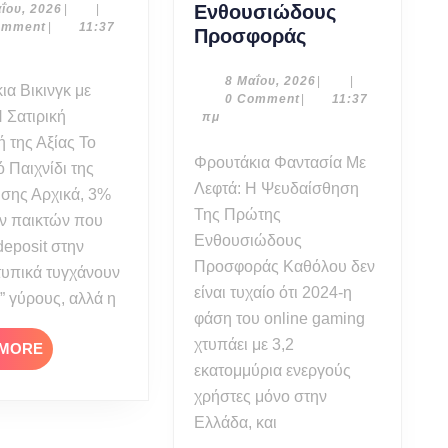
με
8
Ενθουσιώδους
ΐου, 2026
|
|
Μαΐου,
omment
|
11:37
Λεφτά:
Φρουτάκια
Προσφοράς
2026
Η
Φαντασία
Σατιρική
Με
8
8 Μαΐου, 2026
|
|
Μαΐου,
0 Comment
|
11:37
Αποδοχή
Λεφτά:
 Σατιρική
2026
πμ
της
Η
 της Αξίας Το
Αξίας
Ψευδαίσθηση
Φρουτάκια Φαντασία Με
 Παιχνίδι της
Της
Λεφτά: Η Ψευδαίσθηση
σης Αρχικά, 3%
Πρώτης
Της Πρώτης
ν παικτών που
Ενθουσιώδους
Ενθουσιώδους
deposit στην
Προσφοράς
Προσφοράς Καθόλου δεν
τυπικά τυγχάνουν
είναι τυχαίο ότι 2024‑η
” γύρους, αλλά η
φάση του online gaming
χτυπάει με 3,2
READ
 MORE
MORE
εκατομμύρια ενεργούς
χρήστες μόνο στην
Ελλάδα, και