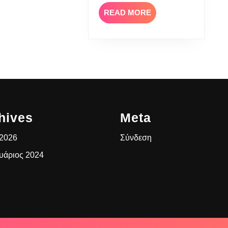
READ
READ MORE
MORE
hives
Meta
 2026
Σύνδεση
υάριος 2024