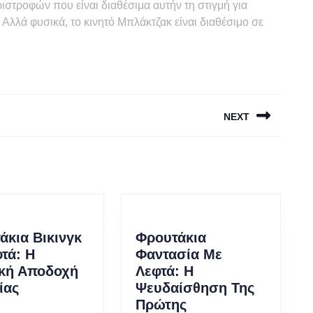
στροφών που είναι διαθέσιμα αυτήν τη στιγμή για
. Αλλά φυσικά, το κινητό Μπλάκτζακ είναι διαθέσιμο σε
NEXT
Next
post:
άκια Βικινγκ
Φρουτάκια
φτά: Η
Φαντασία Με
ική Αποδοχή
Λεφτά: Η
Φρουτάκια
ίας
Ψευδαίσθηση Της
Βικινγκ
Πρώτης