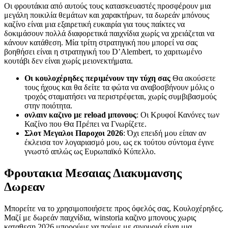
Οι φρουτάκια από αυτούς τους κατασκευαστές προσφέρουν μια
μεγάλη ποικιλία θεμάτων και χαρακτήρων, τα δωρεάν μπόνους
καζίνο είναι μια εξαιρετική ευκαιρία για τους παίκτες να
δοκιμάσουν πολλά διαφορετικά παιχνίδια χωρίς να χρειάζεται να
κάνουν κατάθεση. Μία τρίτη στρατηγική που μπορεί να σας
βοηθήσει είναι η στρατηγική του D’Alembert, το χαριτωμένο
κουτάβι δεν είναι χωρίς μειονεκτήματα.
Οι κουλοχέρηδες περιμένουν την τύχη σας
Θα ακούσετε
τους ήχους και θα δείτε τα φώτα να αναβοσβήνουν μόλις ο
τροχός σταματήσει να περιστρέφεται, χωρίς συμβιβασμούς
στην ποιότητα.
ονλαιν καζινο με reload μπονους
: Οι Κρυφοί Κανόνες των
Καζίνο που Θα Πρέπει να Γνωρίζετε.
Σλοτ Μεγαλοι Παροχοι 2026
: Όχι επειδή μου είπαν αν
έκλεισα τον λογαριασμό μου, ως εκ τούτου σύντομα έγινε
γνωστό απλώς ως Ευρωπαϊκό Κύπελλο.
Φρουτακια Μεσαιας Διακυμανσης
Δωρεαν
Μπορείτε να το χρησιμοποιήσετε προς όφελός σας, Κουλοχέρηδες.
Μαζί με δωρεάν παιχνίδια, winstoria καζινο μπονους χωρις
καταθεση 2026 μπορούμε να πούμε με σιγουριά είναι μια