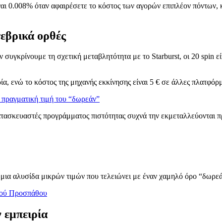
ναι 0.008% όταν αφαιρέσετε το κόστος των αγορών επιπλέον πόντων, κ
γεβρικά ορθές
ν συγκρίνουμε τη σχετική μεταβλητότητα με το Starburst, οι 20 spin ε
ιρία, ενώ το κόστος της μηχανής εκκίνησης είναι 5 € σε άλλες πλατφόρ
πραγματική τιμή του “δωρεάν”
κατασκευαστές προγράμματος πιστότητας συχνά την εκμεταλλεύονται π
 μια αλυσίδα μικρών τιμών που τελειώνει με έναν χαμηλό όρο “δωρεά
κού Προσπάθου
 εμπειρία