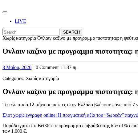
Skip
to
Open
content
Button
Skip
LIVE
to
CLOSE
Search
content
BUTTON
for:
Χωρίς κατηγορία
Ονλαιν καζινο με προγραμμα πιστοτητας: η ψεύτικ
Ονλαιν καζινο με προγραμμα πιστοτητας: 
8
8 Μαΐου, 2026
|
|
0 Comment
|
11:37 πμ
Μαΐου,
2026
Categories:
Χωρίς κατηγορία
Ονλαιν καζινο με προγραμμα πιστοτητας: 
Τα τελευταία 12 μήνα οι παίκτες στην Ελλάδα βλέπουν πάνω από 7 ν
Σλοτ χωρίς εγγραφή online: Η πραγματική αξία του “δωρεάν” παιχνι
Παράδειγμα: στο Bet365 το πρόγραμμα επιβράβευσης δίνει 1% επισ
των 1.000 €.