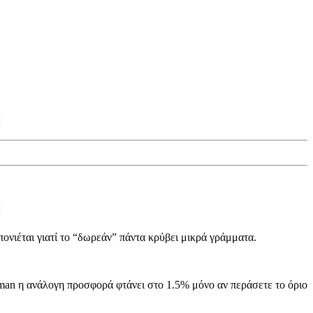
ονιέται γιατί το “δωρεάν” πάντα κρύβει μικρά γράμματα.
man η ανάλογη προσφορά φτάνει στο 1.5% μόνο αν περάσετε το όριο