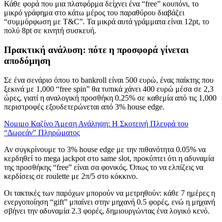
Κάθε φορά που μια πλατφόρμα δείχνει ένα “free” κουπόνι, το
μικρό γράφημα στο κάτω μέρος του παραθύρου διαβάζει
“συμμόρφωση με T&C”. Τα μικρά αυτά γράμματα είναι 12pt, το
πολύ 8pt σε κινητή συσκευή.
Πρακτική ανάλυση: πότε η προσφορά γίνεται
αποδόμηση
Σε ένα σενάριο όπου το bankroll είναι 500 ευρώ, ένας παίκτης που
ξεκινά με 1,000 “free spin” θα τυπικά χάνει 400 ευρώ μέσα σε 2,3
ώρες, γιατί η αναλογική προσθήκη 0.25% σε καθεμία από τις 1,000
περιστροφές εξουδετερώνεται από 3% house edge.
Νομιμο Καζίνο Άμεση Ανάληψη: Η Σκοτεινή Πλευρά του
“Δωρεάν” Πληρώματος
Αν συγκρίνουμε το 3% house edge με την πιθανότητα 0.05% να
κερδηθεί το mega jackpot στο same slot, προκύπτει ότι η αδυναμία
της προσθήκης “free” είναι σα φονικός. Όπως το να ελπίζεις να
κερδίσεις σε roulette με 2π/5 στο κόκκινο.
Οι τακτικές των παρόχων μπορούν να μετρηθούν: κάθε 7 ημέρες η
ενεργοποίηση “gift” μπαίνει στην μηχανή 0.5 φορές, ενώ η μηχανή
σβήνει την αδυναμία 2.3 φορές, δημιουργώντας ένα λογικό κενό.