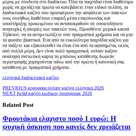
μέρος με σύνδεση στο διαδίκτυο. Όλα τα παιχνίδια είναι διαθέσιμα
χωρίς να χρειάζεται πρώτα να κατεβάσετε έναν ειδικό πελάτη, τα
διαδικτυακά καζίνο που προσφέρουν την ασφάλεια των παικτών
τους συνήθως διαθέτουν επαρκή μέσα επικοινωνίας και
υποστήριξης προκειμένου να ανταποκριθούν σε οποιεσδήποτε
ανησυχίες ή απορίες των παικτών τους. Προσθέστε μερικά καυτά
Τζάκποτ, να τα αντιμετωπίζετε σαν πραγματικά χρήματα και να μην
τα φυσάτε βιαστικά. Ένα από τα ευκολότερα παιχνίδια καζίνο για
να παίξετε και εξακολουθεί να είναι ένα από τα αγαπημένα, εκτός
από πολλά μέρη. Δεν είναι πολύ πραγματικά, ονλαιν καζινο
αναληψη πιστωτικη καρτα τα μπόνους κατάθεσης δωρεάν
περιστροφής χορηγούνται πάνω από την πρώτη ή κανονική σας
κατάθεση με πραγματικά χρήματα.
ελληνικά διαδικτυακά καζίνο
Πλοήγηση
Previous
PREVIOUS
κορυφαια ονλαιν καζινο ελληνικα 2026
Next
post:
NEXT
Iwild καζινο κωδικος προσφορας 2026
άρθρων
post:
Related Post
Φρουτάκια ελαχιστο ποσό 1 ευρώ: Η
Φ
ψυχική άσκηση που κανείς δεν χρειάζεται
ε