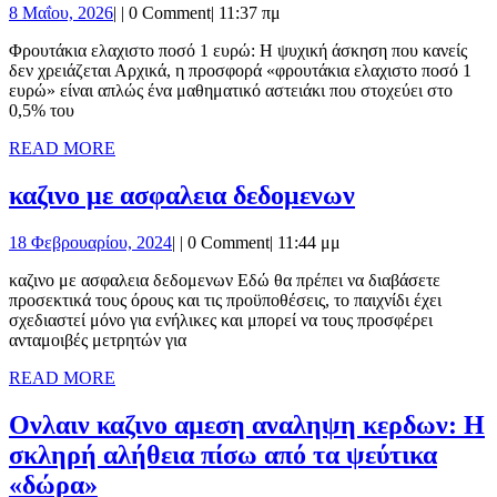
8
8 Μαΐου, 2026
|
|
0 Comment
|
11:37 πμ
π
Μαΐου,
1
Φρουτάκια ελαχιστο ποσό 1 ευρώ: Η ψυχική άσκηση που κανείς
2026
δεν χρειάζεται Αρχικά, η προσφορά «φρουτάκια ελαχιστο ποσό 1
ε
ευρώ» είναι απλώς ένα μαθηματικό αστειάκι που στοχεύει στο
Η
0,5% του
ψ
READ
READ MORE
MORE
ά
καζινο
καζινο με ασφαλεια δεδομενων
π
με
κ
18
18 Φεβρουαρίου, 2024
|
|
0 Comment
|
11:44 μμ
ασφαλεια
δ
Φεβρουαρίου,
δεδομενων
καζινο με ασφαλεια δεδομενων Εδώ θα πρέπει να διαβάσετε
2024
χ
προσεκτικά τους όρους και τις προϋποθέσεις, το παιχνίδι έχει
σχεδιαστεί μόνο για ενήλικες και μπορεί να τους προσφέρει
ανταμοιβές μετρητών για
READ
READ MORE
MORE
Ονλαιν καζινο αμεση αναληψη κερδων: Η
σκληρή αλήθεια πίσω από τα ψεύτικα
Ονλαιν
«δώρα»