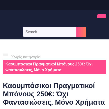
Skip
to
content
Skip
Ope
to
Butt
Search
content
for:
Χωρίς κατηγορία
Καουμπάσικοι Πραγματικοί Μπόνους 250€: Όχι
Φαντασιώσεις, Μόνο Χρήματα
Καουμπάσικοι Πραγματικοί
Μπόνους 250€: Όχι
Φαντασιώσεις, Μόνο Χρήματα