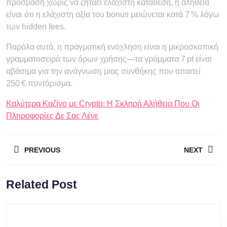
πρόσβαση χωρίς να ζητάει ελάχιστη κατάθεση, η αλήθεια
είναι ότι η ελάχιστη αξία του bonus μειώνεται κατά 7 % λόγω
των hidden fees.
Παρόλα αυτά, η πραγματική ενόχληση είναι η μικροσκοπική
γραμματοσειρά των όρων χρήσης—τα γράμματα 7 pt είναι
αβάσιμα για την ανάγνωση μιας συνθήκης που απαιτεί
250 € ποντάρισμα.
Καλύτερα Καζίνο με Crypto: Η Σκληρή Αλήθεια Που Οι
Πληροφορίες Δε Σας Λένε
Πλοήγηση
PREVIOUS
NEXT
άρθρων
Previous
Next
Related Post
post:
post: