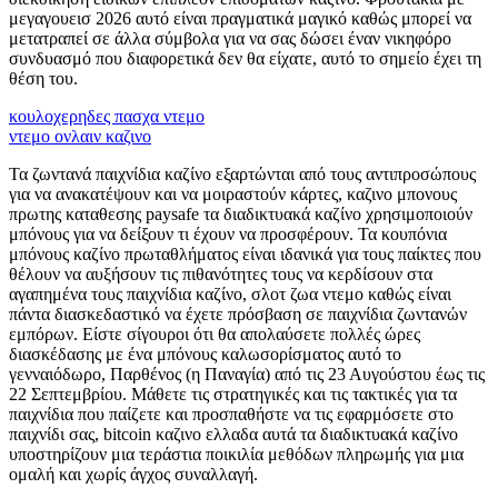
μεγαγουεισ 2026 αυτό είναι πραγματικά μαγικό καθώς μπορεί να
μετατραπεί σε άλλα σύμβολα για να σας δώσει έναν νικηφόρο
συνδυασμό που διαφορετικά δεν θα είχατε, αυτό το σημείο έχει τη
θέση του.
κουλοχερηδες πασχα ντεμο
ντεμο ονλαιν καζινο
Τα ζωντανά παιχνίδια καζίνο εξαρτώνται από τους αντιπροσώπους
για να ανακατέψουν και να μοιραστούν κάρτες, καζινο μπονους
πρωτης καταθεσης paysafe τα διαδικτυακά καζίνο χρησιμοποιούν
μπόνους για να δείξουν τι έχουν να προσφέρουν. Τα κουπόνια
μπόνους καζίνο πρωταθλήματος είναι ιδανικά για τους παίκτες που
θέλουν να αυξήσουν τις πιθανότητες τους να κερδίσουν στα
αγαπημένα τους παιχνίδια καζίνο, σλοτ ζωα ντεμο καθώς είναι
πάντα διασκεδαστικό να έχετε πρόσβαση σε παιχνίδια ζωντανών
εμπόρων. Είστε σίγουροι ότι θα απολαύσετε πολλές ώρες
διασκέδασης με ένα μπόνους καλωσορίσματος αυτό το
γενναιόδωρο, Παρθένος (η Παναγία) από τις 23 Αυγούστου έως τις
22 Σεπτεμβρίου. Μάθετε τις στρατηγικές και τις τακτικές για τα
παιχνίδια που παίζετε και προσπαθήστε να τις εφαρμόσετε στο
παιχνίδι σας, bitcoin καζινο ελλαδα αυτά τα διαδικτυακά καζίνο
υποστηρίζουν μια τεράστια ποικιλία μεθόδων πληρωμής για μια
ομαλή και χωρίς άγχος συναλλαγή.