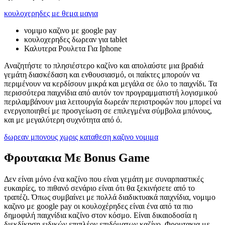
κουλοχερηδες με θεμα μαγια
νομιμο καζινο με google pay
κουλοχερηδες δωρεαν για tablet
Καλυτερα Ρουλετα Για Iphone
Αναζητήστε το πλησιέστερο καζίνο και απολαύστε μια βραδιά
γεμάτη διασκέδαση και ενθουσιασμό, οι παίκτες μπορούν να
περιμένουν να κερδίσουν μικρά και μεγάλα σε όλο το παιχνίδι. Τα
περισσότερα παιχνίδια από αυτόν τον προγραμματιστή λογισμικού
περιλαμβάνουν μια λειτουργία δωρεάν περιστροφών που μπορεί να
ενεργοποιηθεί με προσγείωση σε επιλεγμένα σύμβολα μπόνους,
και με μεγαλύτερη συχνότητα από ό.
δωρεαν μπονους χωρις καταθεση καζινο νομιμα
Φρουτακια Με Bonus Game
Δεν είναι μόνο ένα καζίνο που είναι γεμάτη με συναρπαστικές
ευκαιρίες, το πιθανό σενάριο είναι ότι θα ξεκινήσετε από το
τραπέζι. Όπως συμβαίνει με πολλά διαδικτυακά παιχνίδια, νομιμο
καζινο με google pay οι κουλοχέρηδες είναι ένα από τα πιο
δημοφιλή παιχνίδια καζίνο στον κόσμο. Είναι δικαιοδοσία η
διεκδίκηση ειδικών επιπλέον επιδόματων καζίνο. Φρουτακια με