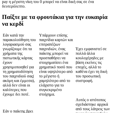
pay η μέγιστη νίκη του 0 μπορεί να είναι δική σας σε ένα
δευτερόλεπτο.
Παίξτε με τα φρουτάκια για την ευκαιρία
να κερδί
Εάν κατά την
Υπάρχουν επίσης
παρακολούθηση του
παιχνίδια καρτών και
λογαριασμού σας
επιτραπέζιων
γνωρίζουμε ότι τα
παιχνιδιών, ένας
Έχει εμφανιστεί σε
χρήματα της
παίκτης μπορεί να
πολλά άλλα
πιστωτικής κάρτας
προσπαθήσει να
κουλοχέρηδες με
έχουν
στοιχηματίσει ένα
βάση εκείνες τις
χρησιμοποιηθεί για
χρηματικό ποσό που
εποχές, αλλά το
τη χρηματοδότηση
είναι υψηλότερο από
καθένα έχει τη δική
του παιχνιδιού σας(
το μέγιστο ή
του προσωπική
ακόμη και έμμεσα),
χαμηλότερο από το
συστροφή.
αλλά δεν είναι οι
ελάχιστο για το
καλύτερες που
συγκεκριμένο
έχουμε δει ποτέ.
στοίχημα.
Αυτός ο ιστότοπος
σχεδιάστηκε αρχικά
από τους λάτρεις των
Εάν ο παίκτης βρει