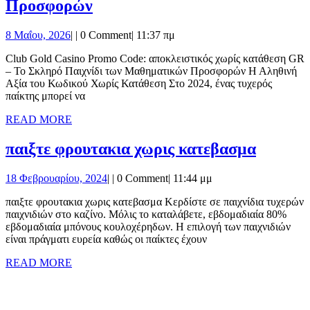
Club
Προσφορών
Επιδόρπια
Gold
8
8 Μαΐου, 2026
|
|
0 Comment
|
11:37 πμ
Casino
Μαΐου,
Promo
Club Gold Casino Promo Code: αποκλειστικός χωρίς κατάθεση GR
2026
– Το Σκληρό Παιχνίδι των Μαθηματικών Προσφορών Η Αληθινή
Code:
Αξία του Κωδικού Χωρίς Κατάθεση Στο 2024, ένας τυχερός
αποκλειστικός
παίκτης μπορεί να
χωρίς
READ
READ MORE
MORE
κατάθεση
παιξτε
παιξτε φρουτακια χωρις κατεβασμα
GR
φρουτα
–
18
18 Φεβρουαρίου, 2024
|
|
0 Comment
|
11:44 μμ
χωρις
Το
Φεβρουαρίου,
κατεβα
παιξτε φρουτακια χωρις κατεβασμα Κερδίστε σε παιχνίδια τυχερών
2024
Σκληρό
παιχνιδιών στο καζίνο. Μόλις το καταλάβετε, εβδομαδιαία 80%
Παιχνίδι
εβδομαδιαία μπόνους κουλοχέρηδων. Η επιλογή των παιχνιδιών
είναι πράγματι ευρεία καθώς οι παίκτες έχουν
των
READ
READ MORE
Μαθηματικών
MORE
Προσφορών