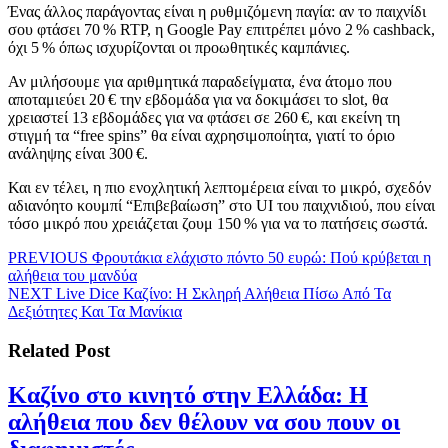
Ένας άλλος παράγοντας είναι η ρυθμιζόμενη παγία: αν το παιχνίδι
σου φτάσει 70 % RTP, η Google Pay επιτρέπει μόνο 2 % cashback,
όχι 5 % όπως ισχυρίζονται οι προωθητικές καμπάνιες.
Αν μιλήσουμε για αριθμητικά παραδείγματα, ένα άτομο που
αποταμιεύει 20 € την εβδομάδα για να δοκιμάσει το slot, θα
χρειαστεί 13 εβδομάδες για να φτάσει σε 260 €, και εκείνη τη
στιγμή τα “free spins” θα είναι αχρησιμοποίητα, γιατί το όριο
ανάληψης είναι 300 €.
Και εν τέλει, η πιο ενοχλητική λεπτομέρεια είναι το μικρό, σχεδόν
αδιανόητο κουμπί “Επιβεβαίωση” στο UI του παιχνιδιού, που είναι
τόσο μικρό που χρειάζεται ζουμ 150 % για να το πατήσεις σωστά.
Πλοήγηση
Previous
PREVIOUS
Φρουτάκια ελάχιστο πόντο 50 ευρώ: Πού κρύβεται η
post:
αλήθεια του μανδύα
άρθρων
Next
NEXT
Live Dice Καζίνο: Η Σκληρή Αλήθεια Πίσω Από Τα
post:
Δεξιότητες Και Τα Μανίκια
Related Post
Καζίνο στο κινητό στην Ελλάδα: Η
αλήθεια που δεν θέλουν να σου πουν οι
Καζίνο