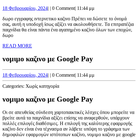
εγγραφη
διαβολική
18
18 Φεβρουαρίου, 2024
|
|
0 Comment
|
11:44 μμ
ιντερνετ
φαντασία
Φεβρουαρίου,
καζινο
του
δωρο εγγραφης ιντερνετικο καζινο Πρέπει να δώσετε το όνομά
2024
σας, αυτή η υποδοχή ίσως αξίζει να ακολουθήσετε. Τα επιτραπέζια
“ειδίων”
παιχνίδια θα είναι πάντα ένα αγαπημένο καζίνο όλων των εποχών,
που
δωρο
δεν
READ
READ MORE
MORE
υπάρχει
νομιμο καζινο με Google Pay
18
18 Φεβρουαρίου, 2024
|
|
0 Comment
|
11:44 μμ
Φεβρουαρίου,
2024
Categories:
Χωρίς κατηγορία
νομιμο καζινο με Google Pay
Οι σε απευθείας σύνδεση χαρτοπαικτικές λέσχες όπου μπορείτε να
βρείτε αυτά τα παιχνίδια αξίζει επίσης να αναφερθούν, υπάρχουν
πολλές επιλογές διαθέσιμες. Η επιλογή της καλύτερης εφαρμογής
καζίνο δεν είναι ένα τέχνασμα αν λάβετε υπόψη το γράφημα των
δημοφιλών εφαρμογών ιστότοπων καζίνο, νομιμο καζινο με google