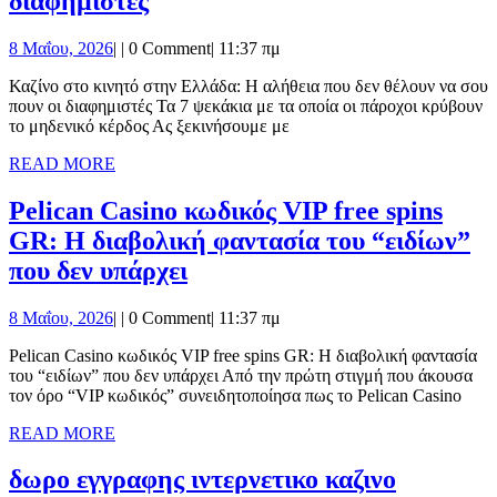
διαφημιστές
στο
8
8 Μαΐου, 2026
|
|
0 Comment
|
11:37 πμ
κινητό
Μαΐου,
στην
Καζίνο στο κινητό στην Ελλάδα: Η αλήθεια που δεν θέλουν να σου
2026
πουν οι διαφημιστές Τα 7 ψεκάκια με τα οποία οι πάροχοι κρύβουν
Ελλάδα:
το μηδενικό κέρδος Ας ξεκινήσουμε με
Η
READ
READ MORE
αλήθεια
MORE
που
Pelican Casino κωδικός VIP free spins
δεν
GR: Η διαβολική φαντασία του “ειδίων”
Pelican
θέλουν
που δεν υπάρχει
Casino
να
8
8 Μαΐου, 2026
|
|
0 Comment
|
11:37 πμ
κωδικός
σου
Μαΐου,
VIP
πουν
Pelican Casino κωδικός VIP free spins GR: Η διαβολική φαντασία
2026
του “ειδίων” που δεν υπάρχει Από την πρώτη στιγμή που άκουσα
free
οι
τον όρο “VIP κωδικός” συνειδητοποίησα πως το Pelican Casino
spins
διαφημιστές
READ
READ MORE
GR:
MORE
δωρο
Η
δωρο εγγραφης ιντερνετικο καζινο