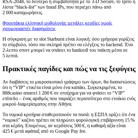
RSA‑2048, το δεύτερο η συμβατότητα με το 3‑D Secure, το τρίτο η
λίστα “black‑list” των fraud IPs, που περιέχει πάνω από
2 000 καταχωρήσεις.
Φρουτάκια ελληνική μυθολογία: μεγάλες κερδίες χωρίς
χιουμοριαστές διαφημίσεις
Η σύγκριση με το slot Starburst είναι λογική: όσο γρήγορα γυρίζεις
το σύμβολο, τόσο πιο σκληρά πρέπει να ελέγξεις το backend. Ένα
2‑λεπτο σπιντ μπορεί να σπάσει το bankroll του παίκτη μέσα σε
5 λεπτά.
Πρακτικές παγίδες και πώς να τις ξεφύγεις
Αν διαβάσεις το μικροσκοπικό γράψιμο των όρων, θα διαπιστώσεις
ότι η “VIP” ετικέτα είναι μόνο ένα καπάκι. Συγκεκριμένα, το
888casino απαιτεί 1 200 € σε στοίχημα για να φτάσει το “VIP”
επίπεδο – ένας αριθμός που ταιριάζει περισσότερο στο ενοίκιο ενός
μικρού διαμερίσματος στην Αθήνα.
Τα νομικά κριτήρια σταθεροποιούν τα ποσά: η ΕΣΠΑ ορίζει ότι ένα
“νομικό” καζίνο πρέπει να πληρώνει φορολογική επιβάρυνση 15 %
στα κέρδη. Επομένως, αν κερδίσεις 500 €, η καθαρή αξία είναι
425 € μετά αφάπαξ από το Google Pay fee.