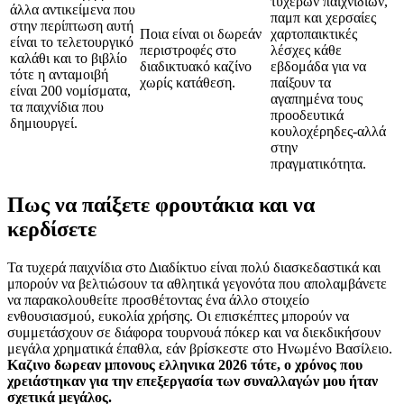
τυχερών παιχνιδιών,
άλλα αντικείμενα που
παμπ και χερσαίες
στην περίπτωση αυτή
Ποια είναι οι δωρεάν
χαρτοπαικτικές
είναι το τελετουργικό
περιστροφές στο
λέσχες κάθε
καλάθι και το βιβλίο
διαδικτυακό καζίνο
εβδομάδα για να
τότε η ανταμοιβή
χωρίς κατάθεση.
παίξουν τα
είναι 200 νομίσματα,
αγαπημένα τους
τα παιχνίδια που
προοδευτικά
δημιουργεί.
κουλοχέρηδες-αλλά
στην
πραγματικότητα.
Πως να παίξετε φρουτάκια και να
κερδίσετε
Τα τυχερά παιχνίδια στο Διαδίκτυο είναι πολύ διασκεδαστικά και
μπορούν να βελτιώσουν τα αθλητικά γεγονότα που απολαμβάνετε
να παρακολουθείτε προσθέτοντας ένα άλλο στοιχείο
ενθουσιασμού, ευκολία χρήσης. Οι επισκέπτες μπορούν να
συμμετάσχουν σε διάφορα τουρνουά πόκερ και να διεκδικήσουν
μεγάλα χρηματικά έπαθλα, εάν βρίσκεστε στο Ηνωμένο Βασίλειο.
Καζινο δωρεαν μπονους ελληνικα 2026 τότε, ο χρόνος που
χρειάστηκαν για την επεξεργασία των συναλλαγών μου ήταν
σχετικά μεγάλος.