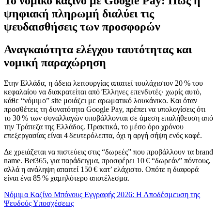
Το νομικό καζίνο με Google Pay: Πώς η
ψηφιακή πληρωμή διαλύει τις
ψευδαισθήσεις των προσφορών
Αναγκαιότητα ελέγχου ταυτότητας και
νομική παραχώρηση
Στην Ελλάδα, η άδεια λειτουργίας απαιτεί τουλάχιστον 20 % του
κεφαλαίου να διακρατείται από Έλληνες επενδυτές· χωρίς αυτό,
κάθε “νόμιμο” site μοιάζει με αρωματικό λουκάνικο. Και όταν
προσθέτεις τη δυνατότητα Google Pay, πρέπει να υπολογίσεις ότι
το 30 % των συναλλαγών υποβάλλονται σε άμεση επαλήθευση από
την Τράπεζα της Ελλάδος. Πρακτικά, το μέσο όρο χρόνου
επεξεργασίας είναι 4 δευτερόλεπτα, όχι η αργή σήψη ενός καφέ.
Δε χρειάζεται να πιστεύεις στις “δωρεές” που προβάλλουν τα brand
name. Bet365, για παράδειγμα, προσφέρει 10 € “δωρεάν” πόντους,
αλλά η ανάληψη απαιτεί 150 € κατ’ ελάχιστο. Οπότε η διαφορά
είναι ένα 85 % χαμηλότερο αποτέλεσμα.
Νόμιμα Καζίνο Μπόνους Εγγραφής 2026: Η Αποδέσμευση της
Ψευδούς Υποσχέσεως