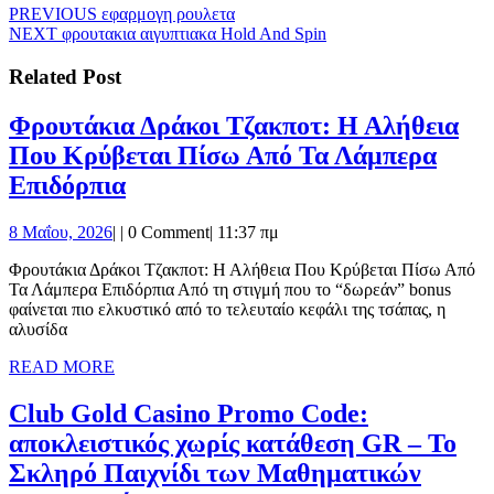
Πλοήγηση
Previous
PREVIOUS
εφαρμογη ρουλετα
Next
post:
NEXT
φρουτακια αιγυπτιακα Hold And Spin
άρθρων
post:
Related Post
Φρουτάκια Δράκοι Τζακποτ: Η Αλήθεια
Που Κρύβεται Πίσω Από Τα Λάμπερα
Φρουτάκια
Επιδόρπια
Δράκοι
8
8 Μαΐου, 2026
|
|
0 Comment
|
11:37 πμ
Τζακποτ:
Μαΐου,
Η
Φρουτάκια Δράκοι Τζακποτ: Η Αλήθεια Που Κρύβεται Πίσω Από
2026
Τα Λάμπερα Επιδόρπια Από τη στιγμή που το “δωρεάν” bonus
Αλήθεια
φαίνεται πιο ελκυστικό από το τελευταίο κεφάλι της τσάπας, η
Που
αλυσίδα
Κρύβεται
READ
READ MORE
MORE
Πίσω
Club Gold Casino Promo Code:
Από
αποκλειστικός χωρίς κατάθεση GR – Το
Τα
Σκληρό Παιχνίδι των Μαθηματικών
Λάμπερα