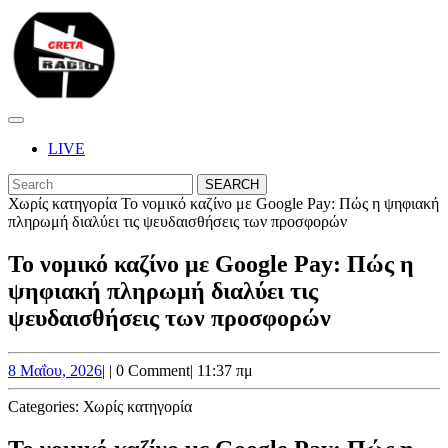
Skip
to
content
Skip
to
content
Open
Button
LIVE
CLOSE
Search
BUTTON
for:
Χωρίς κατηγορία
Το νομικό καζίνο με Google Pay: Πώς η ψηφιακή
πληρωμή διαλύει τις ψευδαισθήσεις των προσφορών
Το νομικό καζίνο με Google Pay: Πώς η
ψηφιακή πληρωμή διαλύει τις
ψευδαισθήσεις των προσφορών
8
8 Μαΐου, 2026
|
|
0 Comment
|
11:37 πμ
Μαΐου,
2026
Categories:
Χωρίς κατηγορία