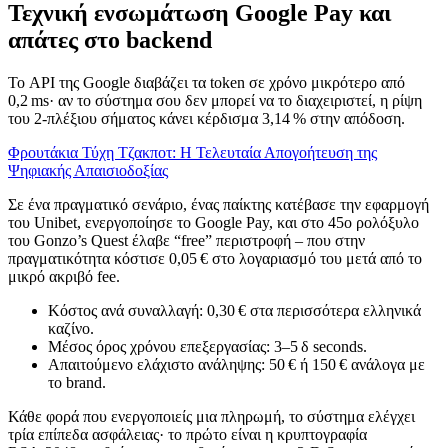
Τεχνική ενσωμάτωση Google Pay και
απάτες στο backend
Το API της Google διαβάζει τα token σε χρόνο μικρότερο από
0,2 ms· αν το σύστημα σου δεν μπορεί να το διαχειριστεί, η ρίψη
του 2‑πλέξιου σήματος κάνει κέρδισμα 3,14 % στην απόδοση.
Φρουτάκια Τύχη Τζακποτ: Η Τελευταία Απογοήτευση της
Ψηφιακής Απαισιοδοξίας
Σε ένα πραγματικό σενάριο, ένας παίκτης κατέβασε την εφαρμογή
του Unibet, ενεργοποίησε το Google Pay, και στο 45ο ρολόξυλο
του Gonzo’s Quest έλαβε “free” περιστροφή – που στην
πραγματικότητα κόστισε 0,05 € στο λογαριασμό του μετά από το
μικρό ακριβό fee.
Κόστος ανά συναλλαγή: 0,30 € στα περισσότερα ελληνικά
καζίνο.
Μέσος όρος χρόνου επεξεργασίας: 3–5 δ seconds.
Απαιτούμενο ελάχιστο ανάληψης: 50 € ή 150 € ανάλογα με
το brand.
Κάθε φορά που ενεργοποιείς μια πληρωμή, το σύστημα ελέγχει
τρία επίπεδα ασφάλειας· το πρώτο είναι η κρυπτογραφία