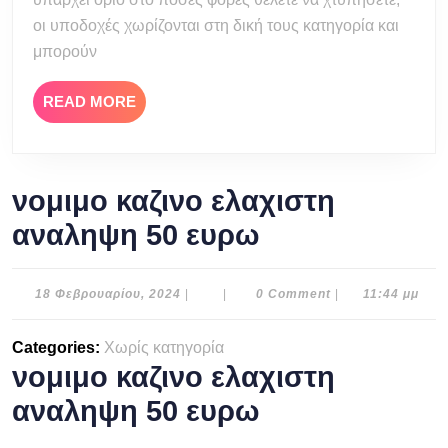
οι υποδοχές χωρίζονται στη δική τους κατηγορία και
μπορούν
READ
READ MORE
MORE
νομιμο καζινο ελαχιστη
αναληψη 50 ευρω
18
18 Φεβρουαρίου, 2024
|
|
0 Comment
|
11:44 μμ
Φεβρουαρίου,
2024
Categories:
Χωρίς κατηγορία
νομιμο καζινο ελαχιστη
αναληψη 50 ευρω