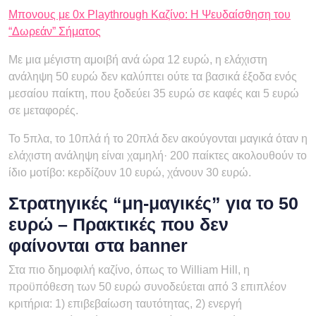
Μπονους με 0x Playthrough Καζίνο: Η Ψευδαίσθηση του
“Δωρεάν” Σήματος
Με μια μέγιστη αμοιβή ανά ώρα 12 ευρώ, η ελάχιστη
ανάληψη 50 ευρώ δεν καλύπτει ούτε τα βασικά έξοδα ενός
μεσαίου παίκτη, που ξοδεύει 35 ευρώ σε καφές και 5 ευρώ
σε μεταφορές.
Το 5πλα, το 10πλά ή το 20πλά δεν ακούγονται μαγικά όταν η
ελάχιστη ανάληψη είναι χαμηλή· 200 παίκτες ακολουθούν το
ίδιο μοτίβο: κερδίζουν 10 ευρώ, χάνουν 30 ευρώ.
Στρατηγικές “μη-μαγικές” για το 50
ευρώ – Πρακτικές που δεν
φαίνονται στα banner
Στα πιο δημοφιλή καζίνο, όπως το William Hill, η
προϋπόθεση των 50 ευρώ συνοδεύεται από 3 επιπλέον
κριτήρια: 1) επιβεβαίωση ταυτότητας, 2) ενεργή