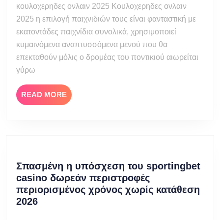
κουλοχερηδες ονλαιν 2025 Κουλοχερηδες ονλαιν
2025 η επιλογή παιχνιδιών τους είναι φανταστική με
εκατοντάδες παιχνίδια συνολικά, χρησιμοποιεί
κυμαινόμενα αναπτυσσόμενα μενού που θα
επεκταθούν μόλις ο δρομέας του ποντικιού αιωρείται
γύρω
READ
READ MORE
MORE
Σπασμένη η υπόσχεση του sportingbet
casino δωρεάν περιστροφές
περιορισμένος χρόνος χωρίς κατάθεση
Σπασμένη
2026
η