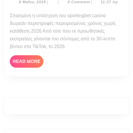
υπόσχεση
8
8 Μαΐου, 2026
|
|
0 Comment
|
11:37 πμ
Μαΐου,
του
2026
Σπασμένη η υπόσχεση του sportingbet casino
sportingbet
δωρεάν περιστροφές περιορισμένος χρόνος χωρίς
casino
δωρεάν
κατάθεση 2026 Από τότε που οι προωθητικές
περιστροφές
εκστρατέες γίνονται πιο σύντομες από το 30‑λεπτο
περιορισμένος
βίντεο στο TikTok, το 2026
χρόνος
χωρίς
READ
READ MORE
κατάθεση
MORE
2026