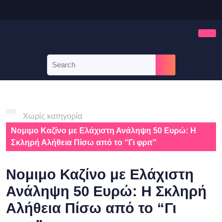
Skip
to
content
Skip
Ope
to
Butt
Search
content
for:
Χωρίς κατηγορία
Νομιμο Καζίνο με Ελάχιστη Ανάληψη 50 Ευρώ: Η
Σκληρή Αλήθεια Πίσω από το “Γι φριτ”
Νομιμο Καζίνο με Ελάχιστη
Ανάληψη 50 Ευρώ: Η Σκληρή
Αλήθεια Πίσω από το “Γι