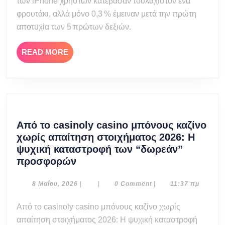
του
των iPhone χρηστών κατέβασαν τουλάχιστον ένα
«δωρεά»‑μ
φρουτάκι, αλλά μόνο 0,3 % έμειναν μετά την πρώτη
αποτυχία των 5 πρώτων δεξιών.
READ
READ MORE
MORE
Από το casinoly casino μπόνους καζίνο
χωρίς απαίτηση στοιχήματος 2026: Η
ψυχική καταστροφή των “δωρεάν”
Από
προσφορών
το
casinoly
8
8 Μαΐου, 2026
|
|
0 Comment
|
11:37 πμ
Μαΐου,
casino
2026
Από το casinoly casino μπόνους καζίνο χωρίς
μπόνους
απαίτηση στοιχήματος 2026: Η ψυχική καταστροφή
καζίνο