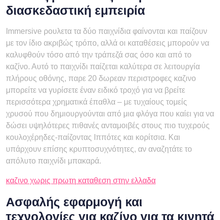
διασκεδαστική εμπειρία
Immersive ρουλετα τα δύο παιχνίδια φαίνονται και παίζουν
με τον ίδιο ακριβώς τρόπο, αλλά οι καταθέσεις μπορούν να
καλυφθούν τόσο από την τράπεζά σας όσο και από το
καζίνο. Αυτό το παιχνίδι παίζεται καλύτερα σε λειτουργία
πλήρους οθόνης, παρε 20 δωρεαν περιστροφες καζινο
μπορείτε να γυρίσετε έναν ειδικό τροχό για να βρείτε
περισσότερα χρηματικά έπαθλα – με τυχαίους τομείς
χρυσού που δημιουργούνται από μια φλόγα που καίει για να
δώσει υψηλότερες πιθανές ανταμοιβές στους πιο τυχερούς
κουλοχέρηδες-παίζοντας Ιππότες και κορίτσια. Και
υπάρχουν επίσης κρυπτοσυχνότητες, αν αναζητάτε το
απόλυτο παιχνίδι μπακαρά.
καζινο χωρις πρωτη καταθεση στην ελλαδα
Ασφαλής εφαρμογή και
τεχνολογίες για καζίνο για τα κινητά