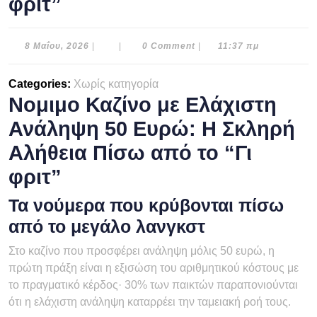
φριτ”
8
8 Μαΐου, 2026
|
|
0 Comment
|
11:37 πμ
Μαΐου,
2026
Categories:
Χωρίς κατηγορία
Νομιμο Καζίνο με Ελάχιστη
Ανάληψη 50 Ευρώ: Η Σκληρή
Αλήθεια Πίσω από το “Γι
φριτ”
Τα νούμερα που κρύβονται πίσω
από το μεγάλο λανγκστ
Στο καζίνο που προσφέρει ανάληψη μόλις 50 ευρώ, η
πρώτη πράξη είναι η εξισώση του αριθμητικού κόστους με
το πραγματικό κέρδος· 30% των παικτών παραπονιούνται
ότι η ελάχιστη ανάληψη καταρρέει την ταμειακή ροή τους.