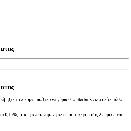
ματος
ματος
άβηξτε τα 2 ευρώ, παίξτε ένα γύρω στο Starburst, και δείτε πόσο
αι 0,15%, τότε η αναμενόμενη αξία του τυχερού σας 2 ευρώ είναι