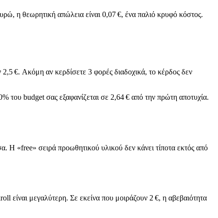
υρώ, η θεωρητική απώλεια είναι 0,07 €, ένα παλιό κρυφό κόστος.
 2,5 €. Ακόμη αν κερδίσετε 3 φορές διαδοχικά, το κέρδος δεν
0% του budget σας εξαφανίζεται σε 2,64 € από την πρώτη αποτυχία.
α. Η «free» σειρά προωθητικού υλικού δεν κάνει τίποτα εκτός από
roll είναι μεγαλύτερη. Σε εκείνα που μοιράζουν 2 €, η αβεβαιότητα