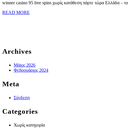
winner casino 95 free spins χωρίς κατάθεση πάρτε τώρα Ελλάδα – τ
2026
READ
READ MORE
MORE
Archives
Μάιος 2026
Φεβρουάριος 2024
Meta
Σύνδεση
Categories
Χωρίς κατηγορία