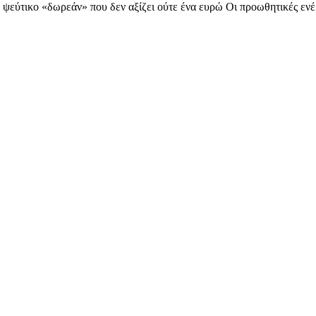
ο ψεύτικο «δωρεάν» που δεν αξίζει ούτε ένα ευρώ Οι προωθητικές ενέρ