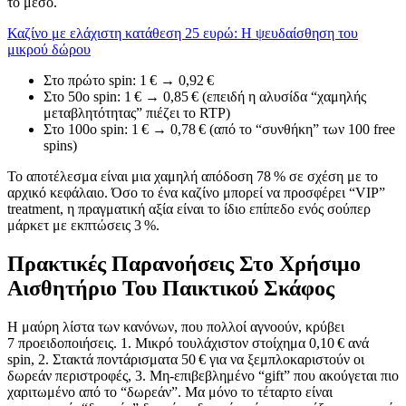
το μέσο.
Καζίνο με ελάχιστη κατάθεση 25 ευρώ: Η ψευδαίσθηση του
μικρού δώρου
Στο πρώτο spin: 1 € → 0,92 €
Στο 50ο spin: 1 € → 0,85 € (επειδή η αλυσίδα “χαμηλής
μεταβλητότητας” πιέζει το RTP)
Στο 100ο spin: 1 € → 0,78 € (από το “συνθήκη” των 100 free
spins)
Το αποτέλεσμα είναι μια χαμηλή απόδοση 78 % σε σχέση με το
αρχικό κεφάλαιο. Όσο το ένα καζίνο μπορεί να προσφέρει “VIP”
treatment, η πραγματική αξία είναι το ίδιο επίπεδο ενός σούπερ
μάρκετ με εκπτώσεις 3 %.
Πρακτικές Παρανοήσεις Στο Χρήσιμο
Αισθητήριο Του Παικτικού Σκάφος
Η μαύρη λίστα των κανόνων, που πολλοί αγνοούν, κρύβει
7 προειδοποιήσεις. 1. Μικρό τουλάχιστον στοίχημα 0,10 € ανά
spin, 2. Στακτά ποντάρισματα 50 € για να ξεμπλοκαριστούν οι
δωρεάν περιστροφές, 3. Μη‑επιβεβλημένο “gift” που ακούγεται πιο
χαριτωμένο από το “δωρεάν”. Μα μόνο το τέταρτο είναι