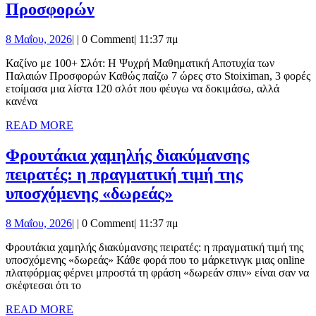
Καζίνο
Προσφορών
με
8
8 Μαΐου, 2026
|
|
0 Comment
|
11:37 πμ
100+
Μαΐου,
Σλότ:
Καζίνο με 100+ Σλότ: Η Ψυχρή Μαθηματική Αποτυχία των
2026
Παλαιών Προσφορών Καθώς παίζω 7 ώρες στο Stoiximan, 3 φορές
Η
ετοίμασα μια λίστα 120 σλότ που φέυγω να δοκιμάσω, αλλά
Ψυχρή
κανένα
Μαθηματική
READ
READ MORE
MORE
Αποτυχία
Φρουτάκια χαμηλής διακύμανσης
των
πειρατές: η πραγματική τιμή της
Παλαιών
Φρουτάκια
υποσχόμενης «δωρεάς»
Προσφορών
χαμηλής
8
8 Μαΐου, 2026
|
|
0 Comment
|
11:37 πμ
διακύμανσης
Μαΐου,
πειρατές:
Φρουτάκια χαμηλής διακύμανσης πειρατές: η πραγματική τιμή της
2026
υποσχόμενης «δωρεάς» Κάθε φορά που το μάρκετινγκ μιας online
η
πλατφόρμας φέρνει μπροστά τη φράση «δωρεάν σπιν» είναι σαν να
πραγματική
σκέφτεσαι ότι το
τιμή
READ
READ MORE