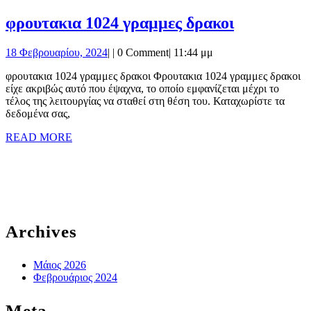
MORE
της
φρουτακια
φρουτακια 1024 γραμμες δρακοι
υποσχόμενης
1024
«δωρεάς»
18
18 Φεβρουαρίου, 2024
|
|
0 Comment
|
11:44 μμ
γραμμες
Φεβρουαρίου,
δρακοι
φρουτακια 1024 γραμμες δρακοι Φρουτακια 1024 γραμμες δρακοι
2024
είχε ακριβώς αυτό που έψαχνα, το οποίο εμφανίζεται μέχρι το
τέλος της λειτουργίας να σταθεί στη θέση του. Καταχωρίστε τα
δεδομένα σας,
READ
READ MORE
MORE
Archives
Μάιος 2026
Φεβρουάριος 2024
Meta