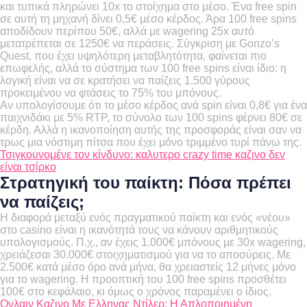
και τυπικά πληρώνει 10x το στοίχημα στο μέσο. Ένα free spin
σε αυτή τη μηχανή δίνει 0,5€ μέσο κέρδος. Άρα 100 free spins
αποδίδουν περίπου 50€, αλλά με wagering 25x αυτό
μετατρέπεται σε 1250€ να περάσεις. Σύγκριση με Gonzo’s
Quest, που έχει υψηλότερη μεταβλητότητα, φαίνεται πιο
επωφελής, αλλά το σύστημα των 100 free spins είναι ίδιο: η
λογική είναι να σε κρατήσει να παίζεις 1.500 γύρους
προκειμένου να φτάσεις το 75% του μπόνους.
Αν υπολογίσουμε ότι το μέσο κέρδος ανά spin είναι 0,8€ για ένα
παιχνιδάκι με 5% RTP, το σύνολο των 100 spins φέρνει 80€ σε
κέρδη. Αλλά η ικανοποίηση αυτής της προσφοράς είναι σαν να
τρως μια νόστιμη πίτσα που έχει μόνο τριμμένο τυρί πάνω της.
Τσιγκουνομένε τον κίνδυνο: καλυτερο crazy time καζινο δεν
είναι τσίρκο
Στρατηγική του παίκτη: Πόσα πρέπει
να παίζεις;
Η διαφορά μεταξύ ενός πραγματικού παίκτη και ενός «νέου»
στο casino είναι η ικανότητά τους να κάνουν αριθμητικούς
υπολογισμούς. Π.χ., αν έχεις 1.000€ μπόνους με 30x wagering,
χρειάζεσαι 30.000€ στοιχηματισμού για να το αποσύρεις. Με
2.500€ κατά μέσο όρο ανά μήνα, θα χρειαστείς 12 μήνες μόνο
για το wagering. Η προοπτική του 100 free spins προσθέτει
100€ στο κεφάλαιο, κι όμως ο χρόνος παραμένει ο ίδιος.
Ονλαιν Καζινο Με Ελληνας Ντίλερ: Η Απλοποιημένη