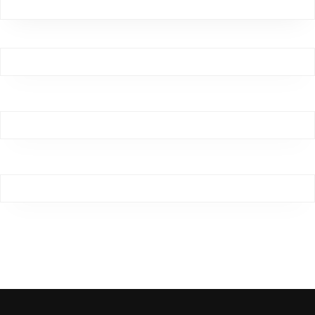
Μαύρη
Συμφωνία
των
Προσφορών