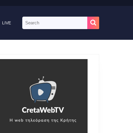
Search
LIVE
for: