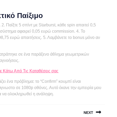
τικό Παίξιμο
. Παίξτε 5 σπίντ με Starburst, κάθε spin απαιτεί 0,5
ο σύστημα αφαιρεί 0,05 ευρώ commission. 4. Το
498,75 ευρώ απαιτήσεις. 5. Λαμβάνετε το bonus μόνο αν
τατράπηκε σε ένα παράξενο άθλημα γεωμετρικών
αγνοήσεις.
ε Κάτω Από Τις Καταθέσεις σας
ει ένα πρόβλημα: το “Confirm” κουμπί είναι
άγνωστο σε 1080p οθόνες. Αυτό έκανε την εμπειρία μου
ια να ολοκληρωθεί η ανάληψη.
NEXT