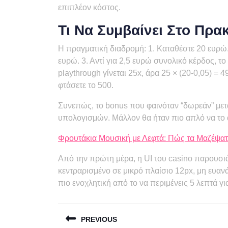
επιπλέον κόστος.
Τι Να Συμβαίνει Στο Πρακ
Η πραγματική διαδρομή: 1. Καταθέστε 20 ευρώ. 2
ευρώ. 3. Αντί για 2,5 ευρώ συνολικό κέρδος, τ
playthrough γίνεται 25x, άρα 25 × (20-0,05) = 
φτάσετε το 500.
Συνεπώς, το bonus που φαινόταν “δωρεάν” με
υπολογισμών. Μάλλον θα ήταν πιο απλό να το 
Φρουτάκια Μουσική με Λεφτά: Πώς τα Μαζέψατ
Από την πρώτη μέρα, η UI του casino παρουσιάζ
κεντραρισμένο σε μικρό πλαίσιο 12px, μη ευαν
πιο ενοχλητική από το να περιμένεις 5 λεπτά γ
Πλοήγηση
PREVIOUS