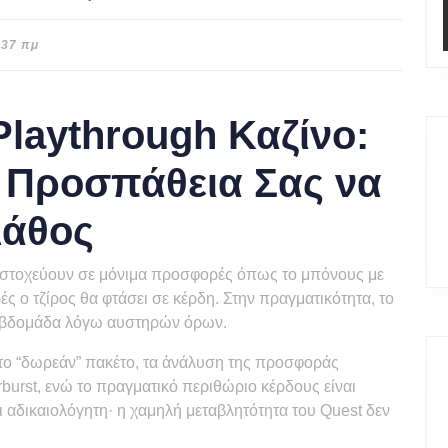
:37 πμ
laythrough Καζίνο:
 Προσπάθεια Σας να
Λάθος
άς στοχεύουν σε μόνιμα προσφορές όπως το μπόνους με
ές ο τζίρος θα φτάσει σε κέρδη. Στην πραγματικότητα, το
εβδομάδα λόγω αυστηρών όρων.
το “δωρεάν” πακέτο, τα ἀνάλυση της προσφοράς
burst, ενώ το πραγματικό περιθώριο κέρδους είναι
ι αδικαιολόγητη· η χαμηλή μεταβλητότητα του Quest δεν