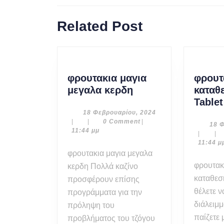
άρθρων
Previous
Related Post
post:
φρουτακια μαγια
φρουτ
φρουτακια
μεγαλα κερδη
καταθ
μαγια
Tablet
μεγαλα
18
18 Φεβρουαρίου, 2024
Φεβρουαρίου,
|
|
0 Comment
|
κερδη
18 
2024
11:44 μμ
|
|
11:44 μ
φρουτακια μαγια μεγαλα
φρουτακια χωρις
κερδη Πολλά καζίνο
καταθεση
προσφέρουν επίσης
θέλετε ν
προγράμματα για την
διάλειμμ
πρόληψη του
παίζετε 
προβλήματος του τζόγου