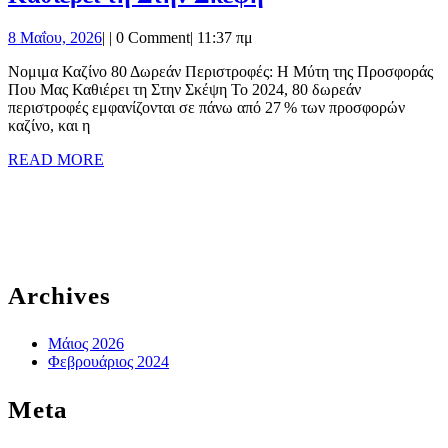
Καζίνο
8
8 Μαΐου, 2026
|
|
0 Comment
|
11:37 πμ
80
Μαΐου,
Δωρεάν
Νομιμα Καζίνο 80 Δωρεάν Περιστροφές: Η Μύτη της Προσφοράς
2026
Που Μας Καθιέρει τη Στην Σκέψη Το 2024, 80 δωρεάν
Περιστροφές:
περιστροφές εμφανίζονται σε πάνω από 27 % των προσφορών
Η
καζίνο, και η
Μύτη
READ
READ MORE
MORE
της
Προσφοράς
Που
Μας
Καθιέρει
Archives
τη
Στην
Μάιος 2026
Φεβρουάριος 2024
Σκέψη
Meta