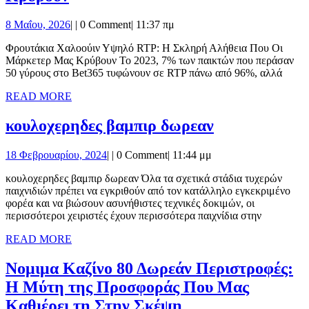
Χαλοούιν
8
8 Μαΐου, 2026
|
|
0 Comment
|
11:37 πμ
Υψηλό
Μαΐου,
RTP:
Φρουτάκια Χαλοούιν Υψηλό RTP: Η Σκληρή Αλήθεια Που Οι
2026
Μάρκετερ Μας Κρύβουν Το 2023, 7% των παικτών που περάσαν
Η
50 γύρους στο Bet365 τυφώνουν σε RTP πάνω από 96%, αλλά
Σκληρή
READ
READ MORE
Αλήθεια
MORE
κουλοχερηδε
Που
κουλοχερηδες βαμπιρ δωρεαν
βαμπιρ
Οι
18
18 Φεβρουαρίου, 2024
|
|
0 Comment
|
11:44 μμ
δωρεαν
Μάρκετερ
Φεβρουαρίου,
Μας
κουλοχερηδες βαμπιρ δωρεαν Όλα τα σχετικά στάδια τυχερών
2024
παιχνιδιών πρέπει να εγκριθούν από τον κατάλληλο εγκεκριμένο
Κρύβουν
φορέα και να βιώσουν ασυνήθιστες τεχνικές δοκιμών, οι
περισσότεροι χειριστές έχουν περισσότερα παιχνίδια στην
READ
READ MORE
MORE
Νομιμα Καζίνο 80 Δωρεάν Περιστροφές:
Η Μύτη της Προσφοράς Που Μας
Νομιμα
Καθιέρει τη Στην Σκέψη