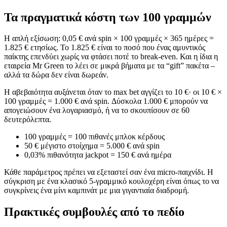
Τα πραγματικά κόστη των 100 γραμμών
Η απλή εξίσωση: 0,05 € ανά spin × 100 γραμμές × 365 ημέρες =
1.825 € ετησίως. Το 1.825 € είναι το ποσό που ένας αμυντικός
παίκτης επενδύει χωρίς να φτάσει ποτέ το break‑even. Και η ίδια η
εταιρεία Mr Green το λέει σε μικρά βήματα με τα “gift” πακέτα –
αλλά τα δώρα δεν είναι δωρεάν.
Η αβεβαιότητα αυξάνεται όταν το max bet αγγίζει το 10 €· οι 10 € ×
100 γραμμές = 1.000 € ανά spin. Δύσκολα 1.000 € μπορούν να
απογειώσουν ένα λογαριασμό, ή να το σκουπίσουν σε 60
δευτερόλεπτα.
100 γραμμές = 100 πιθανές μπλοκ κέρδους
50 € μέγιστο στοίχημα = 5.000 € ανά spin
0,03% πιθανότητα jackpot = 150 € ανά ημέρα
Κάθε παράμετρος πρέπει να εξεταστεί σαν ένα micro‑παιχνίδι. Η
σύγκριση με ένα κλασικό 5‑γραμμικό κουλοχέρη είναι όπως το να
συγκρίνεις ένα μίνι καμπινάτ με μια γιγαντιαία διαδρομή.
Πρακτικές συμβουλές από το πεδίο