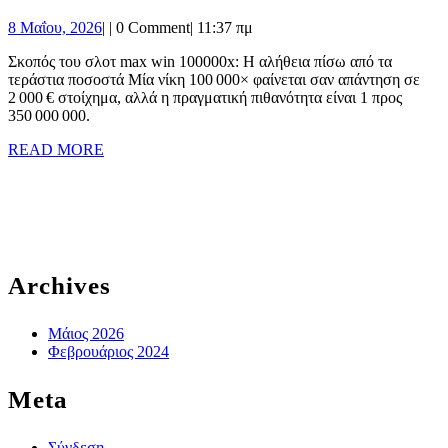
του
Η
8
8 Μαΐου, 2026
|
|
0 Comment
|
11:37 πμ
σλο
πιο
Μαΐου,
ma
Σκοπός του σλοτ max win 100000x: Η αλήθεια πίσω από τα
2026
κυνική
τεράστια ποσοστά Μία νίκη 100 000× φαίνεται σαν απάντηση σε
win
ανάλυση
2 000 € στοίχημα, αλλά η πραγματική πιθανότητα είναι 1 προς
100
350 000 000.
των
Η
READ
READ MORE
“δωρεάν”
MORE
αλή
προσφορών
πί
από
τα
τερ
Archives
ποσ
Μάιος 2026
Φεβρουάριος 2024
Meta
Σύνδεση