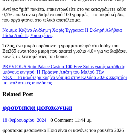
Αντί για “gift” πακέτα, επικεντρωθείτε στο να καταγράψετε κάθε
0,5% επιπλέον κερδισμένο από 100 γραμμές – το μικρό κέρδος
που αργά φτάνει στο τελικό αποτέλεσμα.
Νομιμο Καζίνο Ανάληψη Χωρίς Έγγραφα: Η Σκληρή Αλήθεια
Πίσω Από Τις Υποσχέσεις
Τέλος, ένα μικρό παράπονο: η γραμματοσειρά στο lobby του
Bet365 είναι τόσο μικρή που απαιτεί γυαλιά 4.0× για να διαβάσει
κανείς τις λεπτομέρειες του bonus.
Πλοήγηση
Previous
PREVIOUS
Spin Palace Casino 100 Free Spins χωρίς κατάθεση
post:
μπόνους κινητού: Η Πράσινη Απάτη του Μπλού Τζιν
άρθρων
Next
NEXT
Τα καλύτερα καζίνο νόμιμα στην Ελλάδα 2026: Σκαρτάρι
post:
με ρεαλιστικές αποδόσεις
Related Post
φρουτακια
φρουτακια μεσαιωνικα
μεσαιωνικα
18
18 Φεβρουαρίου, 2024
|
|
0 Comment
|
11:44 μμ
Φεβρουαρίου,
φρουτακια μεσαιωνικα Ποια είναι οι κανόνες του ρουλέτα 2026
2024