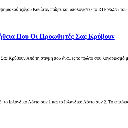
Low
ήθεια Που Οι Προωθητές Σας Κρύβουν
Stak
Καζί
Ελλ
Σας Κρύβουν Από τη στιγμή που άναψες το πρώτο σου λογαριασμό με 
Η
Σκλ
Αλή
Που
Οι
ρό, το Ιρλανδικό Λόττο συν 1 και το Ιρλανδικό Λόττο συν 2. Το επιτόκ
Προ
Σας
Κρύ