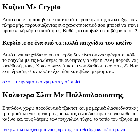
Καζινο Με Crypto
Αυτό έφερε τη σουηδική εταιρεία στο προσκήνιο της ανάπτυξης παιχν
πληρωμής, παρουσιάζοντας ένα χαρακτηριστικό που μπορεί να επανε
προσωπική κάρτα ταυτότητας. Καθώς τα σύμβολα στοιβάζονται σε 2 
Κερδίστε σε ένα από τα πολλά παιχνίδια του καζίνο
Αυτά είναι παιχνίδια όπου τα κέρδη δεν είναι συχνά πράγματα, κάθ
το παιχνίδι με τις καλύτερες πιθανότητες για κέρδη. Δεν μπορούν 
κατάθεσής τους. Χριστουγεννιάτικο μενού διαθέσιμο από τις 22 Νο
ενημέρωσης στον κόσμο έχει ήδη καταβάλει μερίσματα.
σλοτ με πραγματικα χρηματα για Tablet
Καλυτερα Σλοτ Με Πολλαπλασιαστης
Επιπλέον, χωρίς προοδευτικά τζάκποτ και με μερικά διασκεδαστικά
ή το μυστικό για τη νίκη της ρουλέτας είναι διαφορετική για κάθε π
καζίνο και τους λάτρεις των παιχνιδιών τύχης, το τοπίο του τζόγου 
ιντερνετικο καζινο μπονους πρωτης καταθεσης αδειοδοτημενα