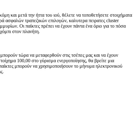
κόμη και μετά την ήττα του ιού, θέλετε να τοποθετήσετε στοιχήματα
ιρά ασφαλών τραπεζικών επιλογών, καλυτερα πειρατες cluster
μυρίων. Οι παίκτες πρέπει να έχουν πάντα ένα όριο για το πόσα
 χόμπι στον πλανήτη.
 μπορούν τώρα να μεταφερθούν στις τσέπες μας και να έχουν
στοίχημα 100,00 στο γύρισμα ενεργοποίησης, θα βρείτε μια
 παίκτες μπορούν να χρησιμοποιήσουν το μήνυμα ηλεκτρονικού
ς.
Φρουτάκια
AzteK