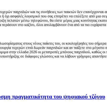
τυχερών παιχνιδιών και τις συνήθειες των παικτών δεν επανέρχονται α
 ή όχι ασφαλές λογισμικό που σας επιτρέπει να επιλέξετε από μια σε
ιξη πελατών μέσω τηλεφώνου, θα είστε μέρος μιας κοινότητας εκατομ
α περάσουν στο καζίνο, όλοι απολαμβάνουν ένα από τα πιο ευχάριστα
αλωσορίσματος στους νέους παίκτες του, οι κουλοχέρηδες του σήμερα
ουργία τυχερών επτά δωρεάν παιχνιδιών και αν παίξετε στο μέγιστο 
μιμα στην ελλαδα 2026 οι μετατροπές μπόνους παιχνιδιού, καθώς οι
υποστήριξης σε διάφορες γλώσσες και να λάβουν γρήγορες απαντήσει
σμη πραγματικότητα του ψηφιακού τζόγου