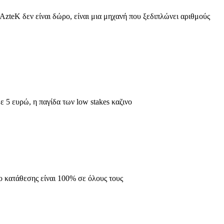
με
υψηλό
RTP:
Η
απόκοσμη
πραγματικότητα
es
του
νο
ψηφιακού
άδα:
5 ευρώ, η παγίδα των low stakes καζινο
τζόγου
ηρή
θεια
ιο κατάθεσης είναι 100% σε όλους τους
ωθητές
βουν