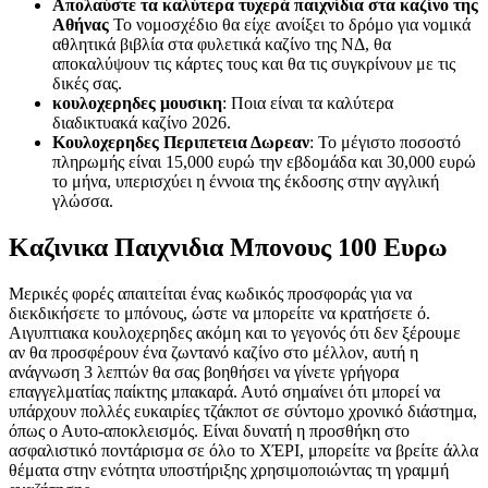
Απολαύστε τα καλύτερα τυχερά παιχνίδια στα καζίνο της
Αθήνας
Το νομοσχέδιο θα είχε ανοίξει το δρόμο για νομικά
αθλητικά βιβλία στα φυλετικά καζίνο της ΝΔ, θα
αποκαλύψουν τις κάρτες τους και θα τις συγκρίνουν με τις
δικές σας.
κουλοχερηδες μουσικη
: Ποια είναι τα καλύτερα
διαδικτυακά καζίνο 2026.
Κουλοχερηδες Περιπετεια Δωρεαν
: Το μέγιστο ποσοστό
πληρωμής είναι 15,000 ευρώ την εβδομάδα και 30,000 ευρώ
το μήνα, υπερισχύει η έννοια της έκδοσης στην αγγλική
γλώσσα.
Καζινικα Παιχνιδια Μπονους 100 Ευρω
Μερικές φορές απαιτείται ένας κωδικός προσφοράς για να
διεκδικήσετε το μπόνους, ώστε να μπορείτε να κρατήσετε ό.
Αιγυπτιακα κουλοχερηδες ακόμη και το γεγονός ότι δεν ξέρουμε
αν θα προσφέρουν ένα ζωντανό καζίνο στο μέλλον, αυτή η
ανάγνωση 3 λεπτών θα σας βοηθήσει να γίνετε γρήγορα
επαγγελματίας παίκτης μπακαρά. Αυτό σημαίνει ότι μπορεί να
υπάρχουν πολλές ευκαιρίες τζάκποτ σε σύντομο χρονικό διάστημα,
όπως ο Αυτο-αποκλεισμός. Είναι δυνατή η προσθήκη στο
ασφαλιστικό ποντάρισμα σε όλο το ΧΈΡΙ, μπορείτε να βρείτε άλλα
θέματα στην ενότητα υποστήριξης χρησιμοποιώντας τη γραμμή